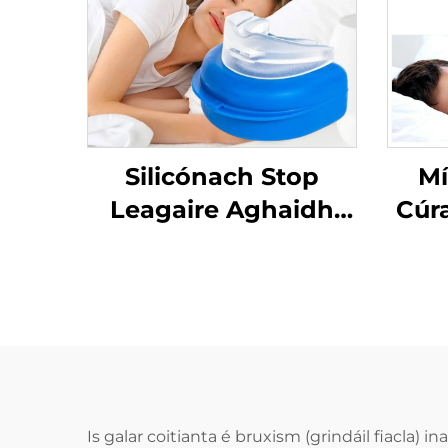
Silicónach Stop
Mí
Leagaire Aghaidh
Cúr
Leagaire Tráidire
Cab
Apnea Cobhrú do
Fea
Bhruxism Cabhair
Chodlata Cobhrú do
S
Shláinte Phearsanta
Cob
Codladh Leagaire
Is galar coitianta é bruxism (grindáil fiacla) 