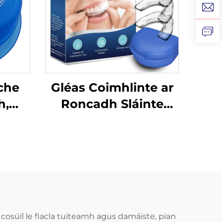
che
Gléas Coimhlinte ar
h,
Roncadh Sláinte
g
Cabhrach Le Mála
ófra
Béal Gléasanna
idh
Denthóireachta
,
Cúnamh do
n
Bhéileadh le lár
ithe
Codladh Réiteach do
ceann
Róncaíocht Gléas
, cosúil le fiacla tuiteamh agus damáiste, pian