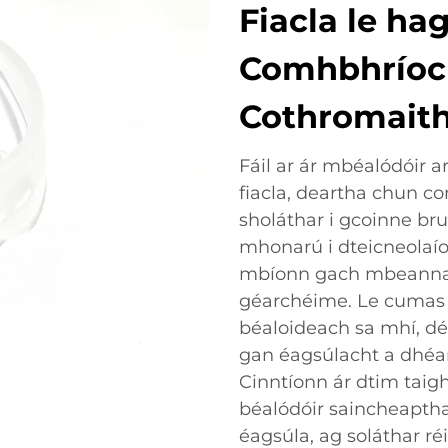
Fiacla le ha
Comhbhríoc
Cothromait
Fáil ar ár mbéalódóir 
fiacla, deartha chun c
sholáthar i gcoinne br
mhonarú i dteicneolaío
mbíonn gach mbeannadh
géarchéime. Le cumas 
béaloideach sa mhí, dé
gan éagsúlacht a dhéa
Cinntíonn ár dtim taigh
béalódóir saincheaptha 
éagsúla, ag soláthar ré