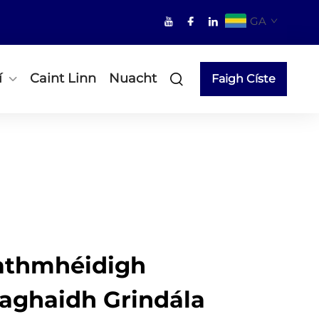
GA
í
Caint Linn
Nuacht
Faigh Císte
athmhéidigh
aghaidh Grindála