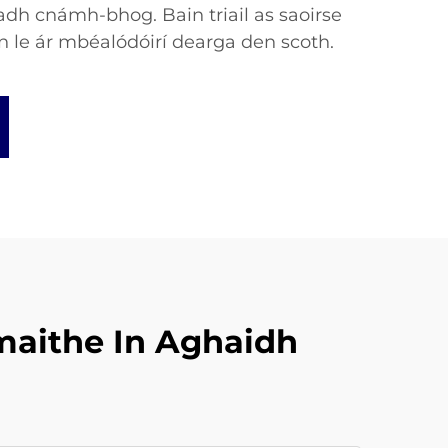
h cnámh-bhog. Bain triail as saoirse
 le ár mbéalódóirí dearga den scoth.
aithe In Aghaidh