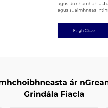
agus do chomhdhlúchad
agus suaimhneas intinn
Faigh Císte
amhchoibhneasta ár nGream
Grindála Fiacla