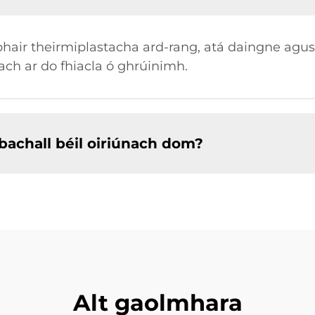
bhair theirmiplastacha ard-rang, atá daingne agu
ch ar do fhiacla ó ghrúinimh.
bachall béil oiriúnach dom?
Alt gaolmhara