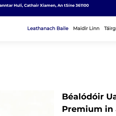
nntar Huli, Cathair Xiamen, An tSíne 361100
Leathanach Baile
Maidir Linn
Táirg
Béalódóir U
Premium in 