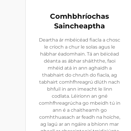
Comhbhríochas
Saincheaptha
Deartha ár mbéicéad fiacla a chosc
le críoch a chur le solas agus le
hábhar éadomhain. Tá an béicéad
déanta as ábhar sháiththe, faoi
mhéid atá in ann aghaidh a
thabhairt do chruth do fiacla, ag
tabhairt comhfhreagrú dlúth nach
bhfuil in ann imeacht le linn
codlata. Léiríonn an gné
comhfhreagrúcha go mbeidh tú in
ann é a chaitheamh go
comhthuasach ar feadh na hoíche,
ag lagú ar an ngáire a bhíonn mar