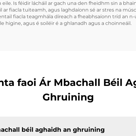
eile. Is féidir lácháil ar gach una den fheidhm sin a bhai
in aghaidh
 ar fiacla tuiteamh, agus laghdaíonn sé ar stres na músc
Cnamhasta
hentail fiacla teagmhála díreach a fheabhsaíonn tríd an n
e higine, agus é soiléir é a ghlanadh agus a choinneáil.
nta faoi Ár Mbachall Béil 
Ghruining
achall béil aghaidh an ghruining