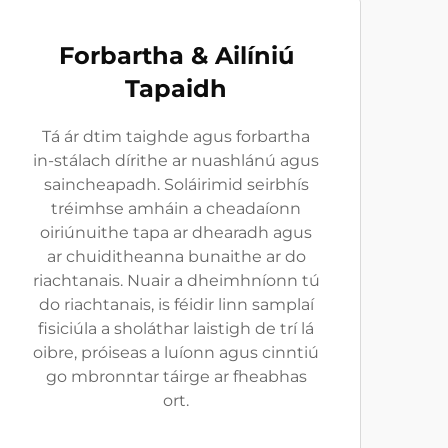
Forbartha & Ailíniú
Tapaidh
Tá ár dtim taighde agus forbartha
in-stálach dírithe ar nuashlánú agus
saincheapadh. Soláirimid seirbhís
tréimhse amháin a cheadaíonn
oiriúnuithe tapa ar dhearadh agus
ar chuiditheanna bunaithe ar do
riachtanais. Nuair a dheimhníonn tú
do riachtanais, is féidir linn samplaí
fisiciúla a sholáthar laistigh de trí lá
oibre, próiseas a luíonn agus cinntiú
go mbronntar táirge ar fheabhas
ort.