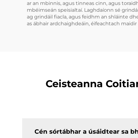
ar an mbinnis, agus tinneas cinn, agus toraidh 
mbéimseán speisialtaí. Laghdaíonn sé grindáil
ag grindáil fiacla, agus feidhm an shláinte d
as ábhair ardchaighdeáin, éifeachtach maidir l
Ceisteanna Coitia
Cén sórtábhar a úsáidtear sa bh