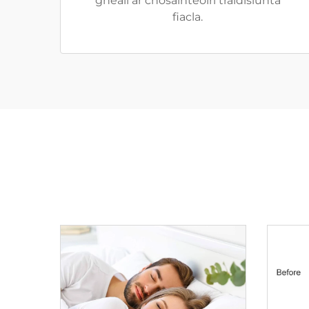
gheall ar chosainteoirí traidisiúnta
fiacla.