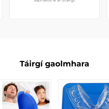
sábháilte le ár dtáirgí.
Táirgí gaolmhara