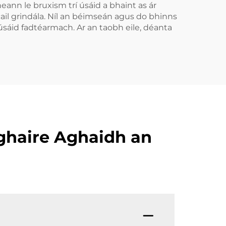
neann le bruxism trí úsáid a bhaint as ár
Anti-Roncach Tape
ail grindála. Níl an béimseán agus do bhinns
r
Béal
-úsáid fadtéarmach. Ar an taobh eile, déanta
Aghaire Aghaidh an