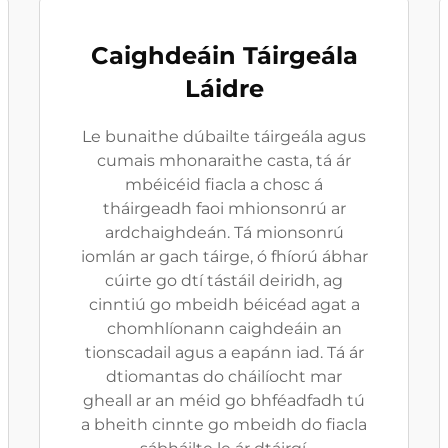
Caighdeáin Táirgeála
Láidre
Le bunaithe dúbailte táirgeála agus
cumais mhonaraithe casta, tá ár
mbéicéid fiacla a chosc á
tháirgeadh faoi mhionsonrú ar
ardchaighdeán. Tá mionsonrú
iomlán ar gach táirge, ó fhíorú ábhar
cúirte go dtí tástáil deiridh, ag
cinntiú go mbeidh béicéad agat a
chomhlíonann caighdeáin an
tionscadail agus a eapánn iad. Tá ár
dtiomantas do cháilíocht mar
gheall ar an méid go bhféadfadh tú
a bheith cinnte go mbeidh do fiacla