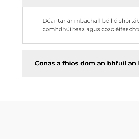
Déantar ár mbachall béil ó shórtá
comhdhúilteas agus cosc éifeachta
Conas a fhios dom an bhfuil an 