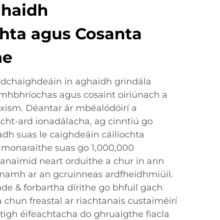
ghaidh
hta agus Cosanta
he
ardchaighdeáin in aghaidh grindála
omhbhríochas agus cosaint oiriúnach a
uxism. Déantar ár mbéalódóirí a
cht-ard ionadálacha, ag cinntiú go
 suas le caighdeáin cáilíochta
monaraithe suas go 1,000,000
anaimid neart orduithe a chur in ann
namh ar an gcruinneas ardfheidhmiúil.
de & forbartha dírithe go bhfuil gach
chun freastal ar riachtanais custaiméirí
itigh éifeachtacha do ghruaigthe fiacla