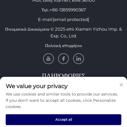
Huli, Πόλη Xiamen, Κίνα 361100
Τηλ.:
+86-13859990367
E-mail:
[email protected]
Πνευματικά Δικαιώματα © 2025 από Xiamen Yizhou Imp. &
Exp. Co., Ltd.
Πολιτική απορρήτου
ΠΛΗΡΟΦΟΡΙΕΣ
We value your privacy
Εγγραφείτε για να λαμβάνετε το εβδομαδιαίο ενημερωτικό μας
We use cookies and similar tools to provide our services.
δελτίο
If you don't want to accept all cookies, click Personalize
cookies.
Accept all
Υποβολή