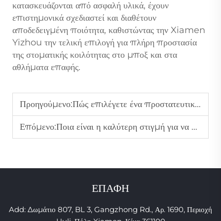
κατασκευάζονται από ασφαλή υλικά, έχουν
επιστημονικά σχεδιαστεί και διαθέτουν
αποδεδειγμένη ποιότητα, καθιστώντας την Xiamen
Yizhou την τελική επιλογή για πλήρη προστασία
της στοματικής κοιλότητας στο μποξ και στα
αθλήματα επαφής.
Προηγούμενο:
Πώς επιλέγετε ένα προστατευτικό στόματος για μποξ που παραμένει στη θέση του κατά τη διάρκεια εντατικών αγώνων;
Επόμενο:
Ποια είναι η καλύτερη στιγμή για να αρχίσετε να χρησιμοποιείτε μια στοματική προστασία κατά του ροχαλητού για καλύτερο ύπνο;
ΕΠΑΦΗ
Add: Δωμάτιο 807, BL 3, Gangzhong Rd., Αρ. 1690, Περιοχή