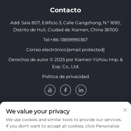
Contacto
Add: Sala 807, Edificio 3, Calle Gangzhong, N.º 1690,
Distrito de Huli, Ciudad de Xiamen, China 361100
Tel:
+86-13859990367
Correo electrónico:
[email protected]
Derechos de autor © 2025 por Xiamen Yizhou Imp. &
Exp. Co., Ltd.
Política de privacidad
INFORMACIÓN
We value your privacy
We use cookies and similar tools to provide our services.
Regístrate para recibir nuestro boletín semanal
If you don't want to accept all cookies, click Personalize