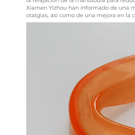
la relajación de la mandíbula para reduc
Xiamen Yizhou han informado de una me
otalgias, así como de una mejora en la 