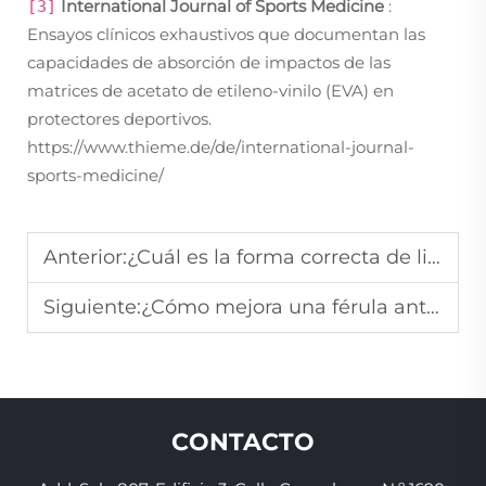
International Journal of Sports Medicine
:
[3]
Ensayos clínicos exhaustivos que documentan las
capacidades de absorción de impactos de las
matrices de acetato de etileno-vinilo (EVA) en
protectores deportivos.
https://www.thieme.de/de/international-journal-
sports-medicine/
Anterior:
¿Cuál es la forma correcta de limpiar diariamente un protector bucal antironquidos?
Siguiente:
¿Cómo mejora una férula antirronquidos la calidad del sueño tanto de las personas que roncan como de sus parejas?
CONTACTO