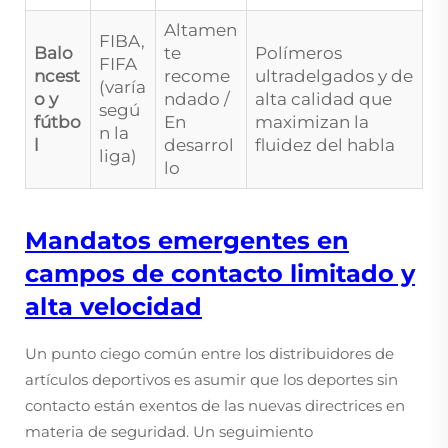
Altamen
FIBA,
Balo
te
Polímeros
FIFA
ncest
recome
ultradelgados y de
(varía
o y
ndado /
alta calidad que
segú
fútbo
En
maximizan la
n la
l
desarrol
fluidez del habla
liga)
lo
Mandatos emergentes en
campos de contacto limitado y
alta velocidad
Un punto ciego común entre los distribuidores de
artículos deportivos es asumir que los deportes sin
contacto están exentos de las nuevas directrices en
materia de seguridad. Un seguimiento