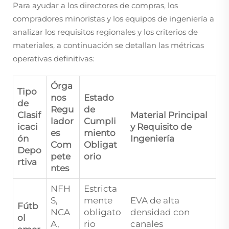
Para ayudar a los directores de compras, los
compradores minoristas y los equipos de ingeniería a
analizar los requisitos regionales y los criterios de
materiales, a continuación se detallan las métricas
operativas definitivas:
Órga
Tipo
nos
Estado
de
Regu
de
Clasif
Material Principal
lador
Cumpli
icaci
y Requisito de
es
miento
ón
Ingeniería
Com
Obligat
Depo
pete
orio
rtiva
ntes
NFH
Estricta
S,
mente
EVA de alta
Fútb
NCA
obligato
densidad con
ol
A,
rio
canales