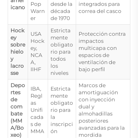
amer
Pop
desde la
integrados para
icano
Warn
década
correa del casco
er
de 1970
Hock
Estricta
USA
Protección contra
ey
mente
Hock
impactos
sobre
obligato
ey,
multicapa con
hielo
rio para
NCA
espacios de
y
todos
A,
ventilación de
lacro
los
IIHF
bajo perfil
sse
niveles
Depo
Marcos de
IBA,
Estricta
rtes
amortiguación
Regl
mente
de
con inyección
as
obligato
com
dual y
Unifi
rio para
bate
almohadillas
cada
la
(MM
posteriores
s de
inscripci
A/Bo
avanzadas para la
MMA
ón
xeo)
mordida