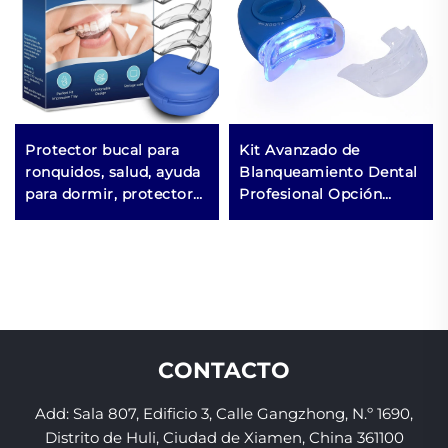
Protector bucal para
Kit Avanzado de
ronquidos, salud, ayuda
Blanqueamiento Dental
para dormir, protectores
Profesional Opción
dentales, solución para
Popular para Llevar a
respiración bucal
Casa para Aclarar los
durante el sueño,
Dientes
dispositivo anti-
ronquidos, cinta para la
boca
CONTACTO
Add: Sala 807, Edificio 3, Calle Gangzhong, N.º 1690,
Distrito de Huli, Ciudad de Xiamen, China 361100