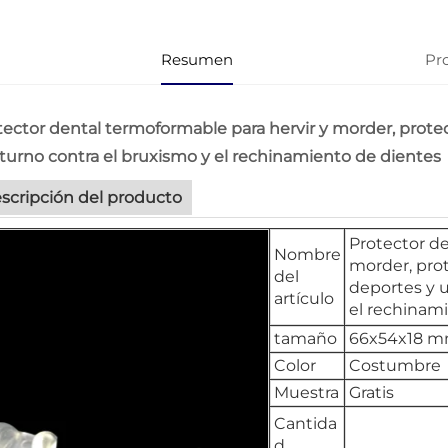
Resumen
Pr
tector dental termoformable para hervir y morder, protec
turno contra el bruxismo y el rechinamiento de dientes
scripción del producto
Protector de
Nombre
morder, prot
del
deportes y 
artículo
el rechinam
tamaño
66x54x18 m
Color
Costumbre
Muestra
Gratis
Cantida
d