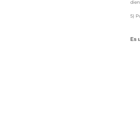
dien
5) P
Es 