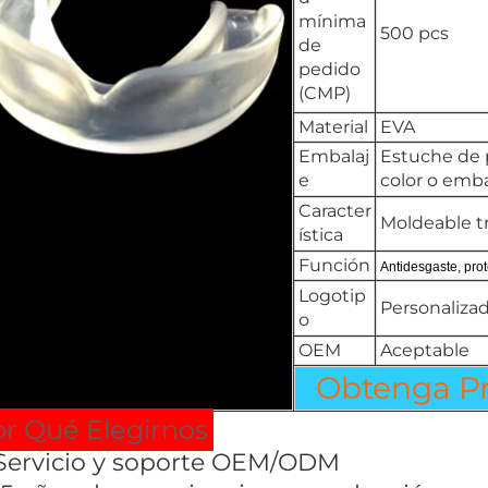
mínima
500 pcs
de
pedido
(CMP)
Material
EVA
Embalaj
Estuche de p
e
color o emba
Caracter
Moldeable tr
ística
Función
Antidesgaste, pro
Logotip
Personaliza
o
OEM
Aceptable
Obtenga Pr
r Qué Elegirnos
 Servicio y soporte OEM/ODM