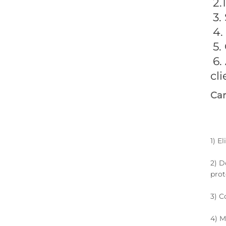
2.
3.
4.
5.
6.
cli
Car
1) E
2) D
prot
3) C
4) M