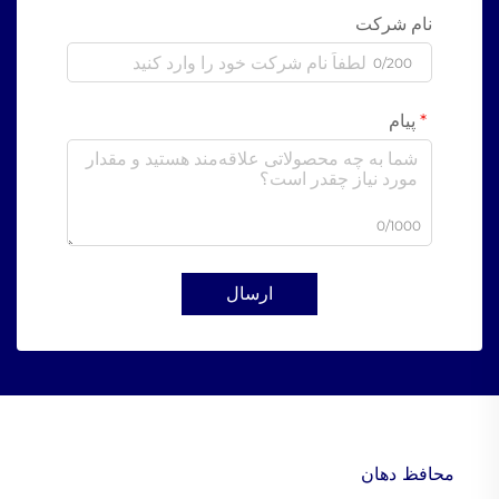
نام شرکت
0/200
پیام
0/1000
ارسال
محافظ دهان