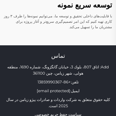
توسعه سریع نمونه
با قابلیت‌های داخلی تحقیق و توسعه ما، می‌توانیم نمونه‌ها را ظرف ۳ روز
کاری تهیه کنیم که این امر تصمیم‌گیری سریع‌تر و آغاز پروژه برای
مشتریان ما را تسهیل می‌کند.
تماس
Add: اتاق 807، بلوك 3، خیابان گانگژونگ، شماره 1690، منطقه
هولی، شهر زیامن، چین 361100
تلفن:
+86-13859990367
ایمیل:
[email protected]
کلیه حقوق متعلق به شرکت واردات و صادرات ییژو زیامن در سال
2025 است.
سیاست حفظ حریم خصوصی