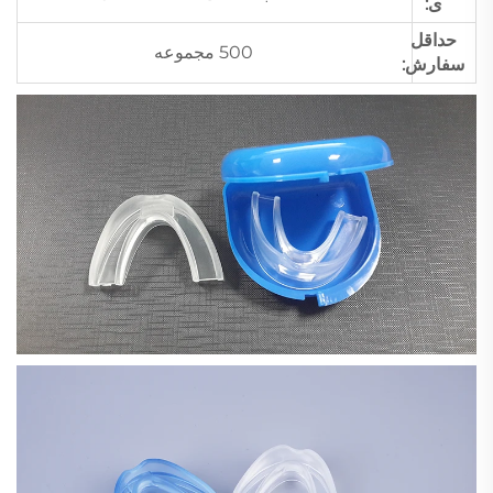
ی:
حداقل
500 مجموعه
سفارش: