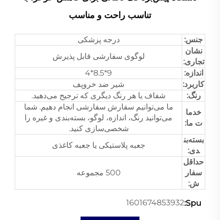
تناسب راحت و مناسب
جنس:
درجه پزشکی
نشان
لوگوی سفارشی قابل پذیرش
تجاری:
اندازه:
9*8.5*4
کاربرد:
شیر ضد خروپف
رنگ:
شفاف یا هر رنگ دیگری که ترجیح می‌دهید.
ما می‌توانیم سفارش سفارشی انجام دهیم. شما
خدما
می‌توانید رنگ، اندازه، لوگو، بسته‌بندی و غیره را
ت ما:
شخصی‌سازی کنید.
بسته‌بن
جعبه پلاستیکی یا جعبه کاغذی
دی:
حداقل
سفار
500 مجموعه
ش:
1601674853932
Spu: