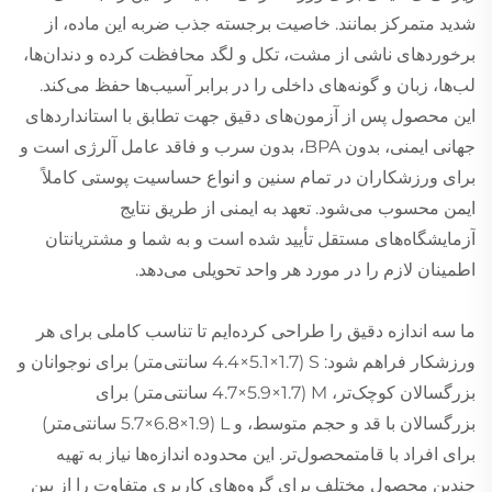
شدید متمرکز بمانند. خاصیت برجسته جذب ضربه این ماده، از
برخوردهای ناشی از مشت، تکل و لگد محافظت کرده و دندان‌ها،
لب‌ها، زبان و گونه‌های داخلی را در برابر آسیب‌ها حفظ می‌کند.
این محصول پس از آزمون‌های دقیق جهت تطابق با استانداردهای
جهانی ایمنی، بدون BPA، بدون سرب و فاقد عامل آلرژی است و
برای ورزشکاران در تمام سنین و انواع حساسیت پوستی کاملاً
ایمن محسوب می‌شود. تعهد به ایمنی از طریق نتایج
آزمایشگاه‌های مستقل تأیید شده است و به شما و مشتریانتان
اطمینان لازم را در مورد هر واحد تحویلی می‌دهد.
ما سه اندازه دقیق را طراحی کرده‌ایم تا تناسب کاملی برای هر
ورزشکار فراهم شود: S (4.4×5.1×1.7 سانتی‌متر) برای نوجوانان و
بزرگسالان کوچک‌تر، M (4.7×5.9×1.7 سانتی‌متر) برای
بزرگسالان با قد و حجم متوسط، و L (5.7×6.8×1.9 سانتی‌متر)
برای افراد با قامتمحصول‌تر. این محدوده اندازه‌ها نیاز به تهیه
چندین محصول مختلف برای گروه‌های کاربری متفاوت را از بین