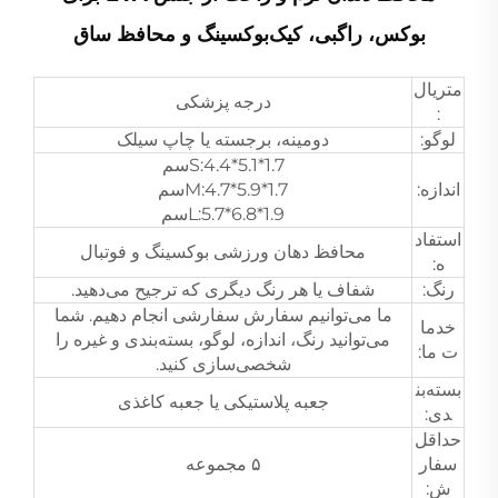
بوکس، راگبی، کیک‌بوکسینگ و محافظ ساق
متریال
درجه پزشکی
:
لوگو:
دومینه، برجسته یا چاپ سیلک
S:4.4*5.1*1.7سم
اندازه:
M:4.7*5.9*1.7سم
L:5.7*6.8*1.9سم
استفاد
محافظ دهان ورزشی بوکسینگ و فوتبال
ه:
رنگ:
شفاف یا هر رنگ دیگری که ترجیح می‌دهید.
ما می‌توانیم سفارش سفارشی انجام دهیم. شما
خدما
می‌توانید رنگ، اندازه، لوگو، بسته‌بندی و غیره را
ت ما:
شخصی‌سازی کنید.
بسته‌بن
جعبه پلاستیکی یا جعبه کاغذی
دی:
حداقل
سفار
۵ مجموعه
ش: