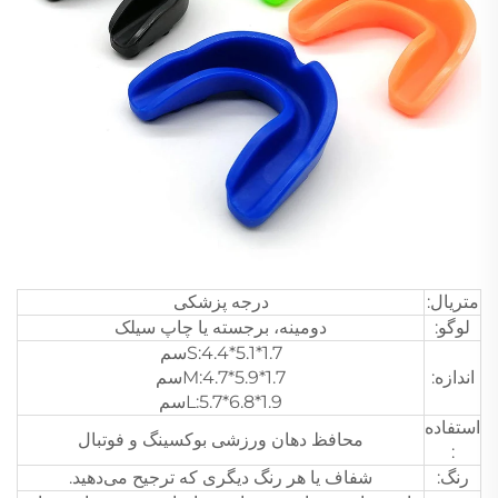
متریال:
درجه پزشکی
لوگو:
دومینه، برجسته یا چاپ سیلک
S:4.4*5.1*1.7سم
اندازه:
M:4.7*5.9*1.7سم
L:5.7*6.8*1.9سم
استفاده
محافظ دهان ورزشی بوکسینگ و فوتبال
:
رنگ:
شفاف یا هر رنگ دیگری که ترجیح می‌دهید.