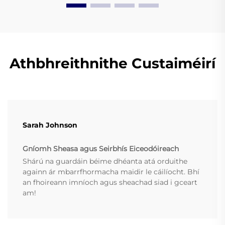
Athbhreithnithe Custaiméirí
Sarah Johnson
Gníomh Sheasa agus Seirbhís Eiceodóireach
Shárú na guardáin béime dhéanta atá orduithe
againn ár mbarrfhormacha maidir le cáilíocht. Bhí
an fhoireann imníoch agus sheachad siad i gceart
am!