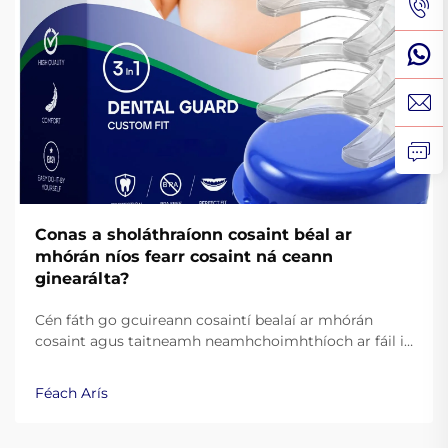
Conas a sholáthraíonn cosaint béal ar
mhórán níos fearr cosaint ná ceann
ginearálta?
Cén fáth go gcuireann cosaintí bealaí ar mhórán
cosaint agus taitneamh neamhchoimhthíoch ar fáil i
gcomparáid le roghanna ginearálacha. Fágaigh an
eolaíocht taobh thiar de shláintíocht dhéanta do
Féach Arís
dhéanta. Foghlaim níos mó anois.