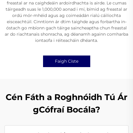
freastal ar na caighdeáin ardoirdhachta is airde. Le cumas
táirgeadh suas le 1,000,000 aonad i mí, bímid ag freastal ar
ordú mór-mhéid agus ag coimeádán rialú cáilíochta
eisceachtúil. Cinntíonn ár dtim taighde agus forbartha in-
óstach go mbíonn gach táirge saincheaptha chun freastal
ar do riachtanais shonracha, ag déanamh againn comharba
iontaofa i réiteacháin dhéanta.
Faigh Císte
Cén Fáth a Roghnóidh Tú Ár
gCófraí Bocála?