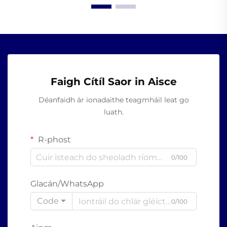
Faigh Cítíl Saor in Aisce
Déanfaidh ár ionadaithe teagmháil leat go
luath.
R-phost
0/100
Glacán/WhatsApp
Code
0/100