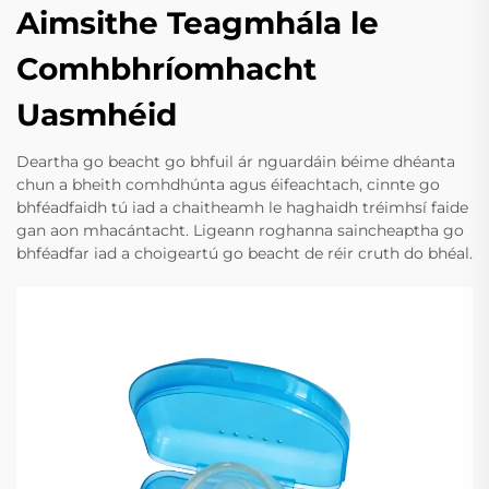
Aimsithe Teagmhála le
Comhbhríomhacht
Uasmhéid
Deartha go beacht go bhfuil ár nguardáin béime dhéanta
chun a bheith comhdhúnta agus éifeachtach, cinnte go
bhféadfaidh tú iad a chaitheamh le haghaidh tréimhsí faide
gan aon mhacántacht. Ligeann roghanna saincheaptha go
bhféadfar iad a choigeartú go beacht de réir cruth do bhéal.