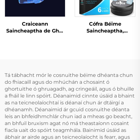
Craiceann
Cófra Béime
Saincheaptha de Ghel
Saincheaptha,
Silicóna, Mála
Craiceann
Profisiúnta um Bhánú
Inbhuanaithe do
Denthá le Cófra Béime
Leanaí, Croíceann
do Greamaithe Denthá
Cosanta do Dhentha,
Braca EVA
Dathdhúbailte do
Tá tábhacht mór le cosnuithe béime dhéanta chun
MMA, Boxáil
do fhiacaill agus do mhúchán a chosaint ó
ghortuithe ó ghruagadh, ag cringeáil, agus ó bhuille
a fháil le linn spóirt. Déanaimid cinnte úsáid a bhaint
as na teicneolaíochtaí is déanaí chun ár dtáirgí a
dhéanamh. Déanaimid ár gcuid cosnuithe déanta
leis an bhfeidhmchlár chun iad a mheas go beacht,
an bhfuil bruxism agat nó má theastaíonn cosaint
fiacla uait do spóirt teagmhála. Bainimid úsáid as
ábhair ar airde agus an teicneolaíocht is fearr, agus