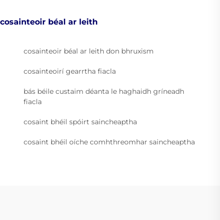
cosainteoir béal ar leith
cosainteoir béal ar leith don bhruxism
cosainteoirí gearrtha fiacla
bás béile custaim déanta le haghaidh gríneadh
fiacla
cosaint bhéil spóirt saincheaptha
cosaint bhéil oíche comhthreomhar saincheaptha