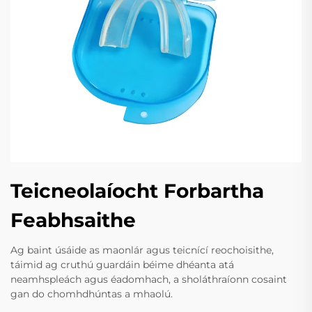
Teicneolaíocht Forbartha
Feabhsaithe
Ag baint úsáide as maonlár agus teicnící reochoisithe,
táimid ag cruthú guardáin béime dhéanta atá
neamhspleách agus éadomhach, a sholáthraíonn cosaint
gan do chomhdhúntas a mhaolú.