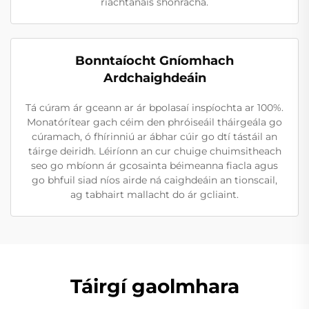
riachtanais shonracha.
Bonntaíocht Gníomhach
Ardchaighdeáin
Tá cúram ár gceann ar ár bpolasaí inspíochta ar 100%.
Monatórítear gach céim den phróiseáil tháirgeála go
cúramach, ó fhírinniú ar ábhar cúir go dtí tástáil an
táirge deiridh. Léiríonn an cur chuige chuimsitheach
seo go mbíonn ár gcosainta béimeanna fiacla agus
go bhfuil siad níos airde ná caighdeáin an tionscail,
ag tabhairt mallacht do ár gcliaint.
Táirgí gaolmhara