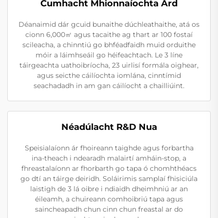
Cumhacht Mhionnaíochta Ard
Déanaimid dár gcuid bunaithe dúchleathaithe, atá os
cionn 6,000㎡ agus tacaithe ag thart ar 100 fostaí
scileacha, a chinntiú go bhféadfaidh muid orduithe
móir a láimhseáil go héifeachtach. Le 3 líne
táirgeachta uathoibríocha, 23 uirlisí formála oighear,
agus seicthe cáilíochta iomlána, cinntímid
seachadadh in am gan cáilíocht a chailliúint.
Néadúlacht R&D Nua
Speisialaíonn ár fhoireann taighde agus forbartha
ina-theach i ndearadh malairtí amháin-stop, a
fhreastalaíonn ar fhorbarth go tapa ó chomhthéacs
go dtí an táirge deiridh. Soláirimis samplaí fhisiciúla
laistigh de 3 lá oibre i ndiaidh dheimhniú ar an
éileamh, a chuireann comhoibriú tapa agus
saincheapadh chun cinn chun freastal ar do