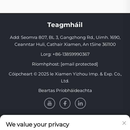
Teagmháil
Add: Seomra 807, BL 3, Gangzhong Rd., Uimh. 1690,
Ceanntar Huli, Cathair Xiamen, An tSíne 361100
Lorg:
+86-13859990367
Ríomhphost:
[email protected]
Cóipcheart © 2025 le Xiamen Yizhou Imp. & Exp. Co.,
Ltd.
Beartas Príobháideachta
EOLAS
We value your privacy