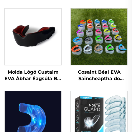
Molda Lógó Custaim
Cosaint Béal EVA
EVA Ábhar Éagsúla Bol
Saincheaptha do
agus Ithe Gléasanna
Phiocaireacht Peile,
Cosanta Peile do
Cosaint Bhéal do
Dhéanaigh, Gléas
Chleasanna Báscéad,
Cosanta
Cosainte Fiacla do
Denthóireachta do
Spóirt, Cás MMA,
Spóirt Peile
Cosainte Béal do
Chnaipíocht Fiacla