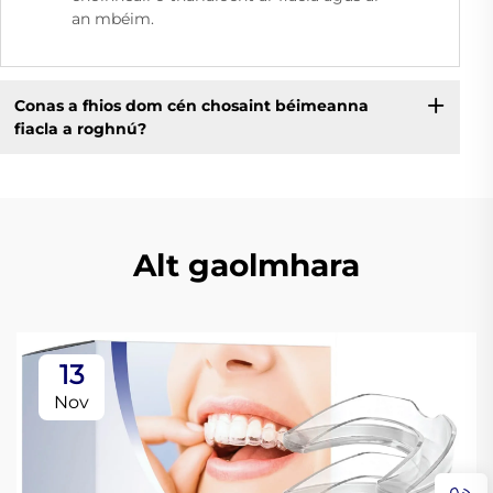
an mbéim.
Conas a fhios dom cén chosaint béimeanna
fiacla a roghnú?
Alt gaolmhara
13
Nov