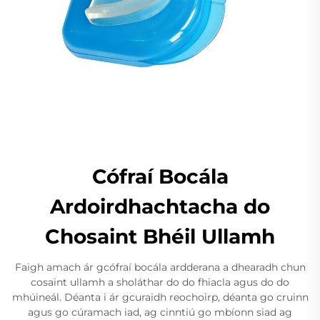
Cófraí Bocála
Ardoirdhachtacha do
Chosaint Bhéil Ullamh
Faigh amach ár gcófraí bocála ardderana a dhearadh chun
cosaint ullamh a sholáthar do do fhiacla agus do do
mhúineál. Déanta i ár gcuraidh reochoirp, déanta go cruinn
agus go cúramach iad, ag cinntiú go mbíonn siad ag