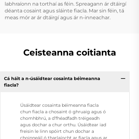
labhraíonn na torthaí as féin. Spreagann ár dtáirgí
déanta cosaint agus sláinte fiacla. Mar sin féin, tá
meas mór ar ár dtáirgí agus ár n-inneachar.
Ceisteanna coitianta
Cá háit a n-úsáidtear cosainta béimeanna
fiacla?
Úsáidtear cosainta béimeanna fiacla
chun fiacla a chosaint ó ghruaig agus ó
chomhbhrú, a d’fhéadfadh tréigeadh
agus dochar a chur orthu. Úsáidtear iad
freisin le linn spóirt chun dochar a
choinneáil ó tharlaíocht ar fiacla agus ar