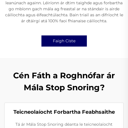
leanúnach againn. Léiríonn ár dtim taighde agus forbartha
go mbíonn gach mála ag freastal ar na stándair is airde
cáilíochta agus éifeachtúlachta. Bain triail as an difríocht le
ár dtáirgí atá 100% faoi fhianaise cáilíochta.
Faigh Císte
Cén Fáth a Roghnófar ár
Mála Stop Snoring?
Teicneolaíocht Forbartha Feabhsaithe
Tá ár Mála Stop Snoring déanta le teicneolaíocht