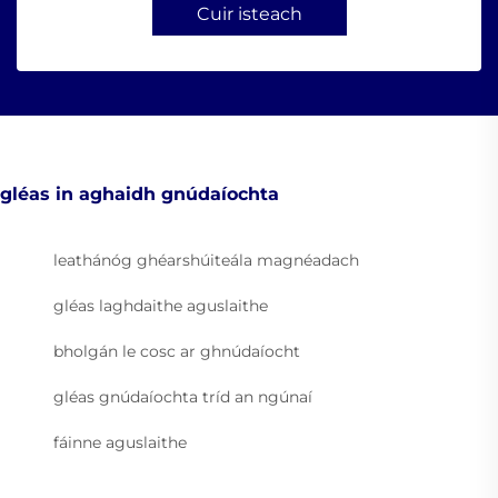
Cuir isteach
gléas in aghaidh gnúdaíochta
leathánóg ghéarshúiteála magnéadach
gléas laghdaithe aguslaithe
bholgán le cosc ar ghnúdaíocht
gléas gnúdaíochta tríd an ngúnaí
fáinne aguslaithe