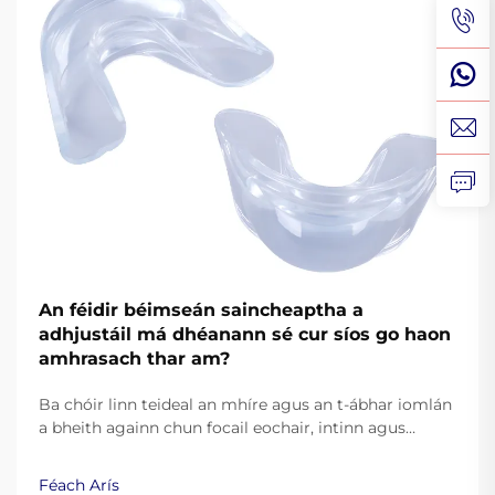
An féidir béimseán saincheaptha a
adhjustáil má dhéanann sé cur síos go haon
amhrasach thar am?
Ba chóir linn teideal an mhíre agus an t-ábhar iomlán
a bheith againn chun focail eochair, intinn agus
moladh luach a anailísiú le haghaidh giniúint
meashonraí B2B SEO oiriúnach. Tabhair sonraí le do
Féach Arís