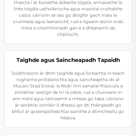
thascta i ár bunaithe dúbailte tógála, armasaithe le
línte tógála uathoibríocha agus maonlaí cruthaithe
casta. Léiríonn sé seo go dtógfar gach mála le
cruinneas agus leanaíocht, rud a ligeann dúinn ordú
móra a chomhlíonadh gan é a dhéanamh do
cháilíocht.
Taighde agus Saincheapadh Tapaidh
Soláthraíonn ár dtim taighde agus forbartha in-teach
roghanna prótálaíochta agus saincheaptha do ár
Mucáin Stad Snóraí. Is féidir linn samplaí fhisiciúla a
sholáthar laistigh de trí lá oibre, rud a chuireann in
ann méid agus taitneamh a mheas go tapa. Léiríonn
ár seirbhísí iomláin ó dheasú go dtí tháirgeadh go
bhfuil ár gceangailteachtaí sainithe á dtimcheallú go
héasca.