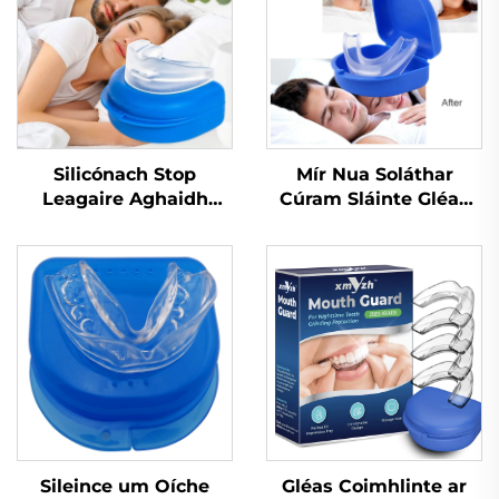
Silicónach Stop
Mír Nua Soláthar
Leagaire Aghaidh
Cúram Sláinte Gléas
Leagaire Tráidire
Cabhrach le Codail
Apnea Cobhrú do
Feabhsú Cáilíochta
Bhruxism Cabhair
Codail Ábhar
Chodlata Cobhrú do
Silicónach EVA Cobhrú
Shláinte Phearsanta
in aghaidh Leagar
Codladh Leagaire
Sileince um Oíche
Gléas Coimhlinte ar