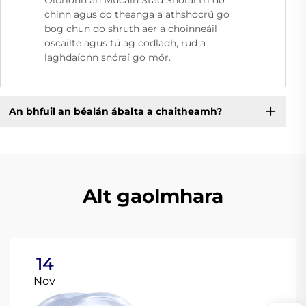
Oibríonn an Mucáin Stad Snóraí trí do
chinn agus do theanga a athshocrú go
bog chun do shruth aer a choinneáil
oscailte agus tú ag codladh, rud a
laghdaíonn snóraí go mór.
An bhfuil an béalán ábalta a chaitheamh?
Alt gaolmhara
14
Nov