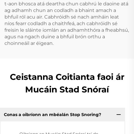
t-aon bhosca atá deartha chun cabhrú le daoine atá
ag adhamh chun an codladh a bhaint amach a
bhfuil ról acu air. Cabhróidh sé nach amháin leat
níos fearr codladh a chaithfeá, ach cabhróidh sé
freisin le sláinte iomlán an adhamhthóra a fheabhsú,
agus na ngach duine a bhfuil brón orthu a
choinneáil ar éigean.
Ceistanna Coitianta faoi ár
Mucáin Stad Snóraí
Conas a oibríonn an mbéalán Stop Snoring?