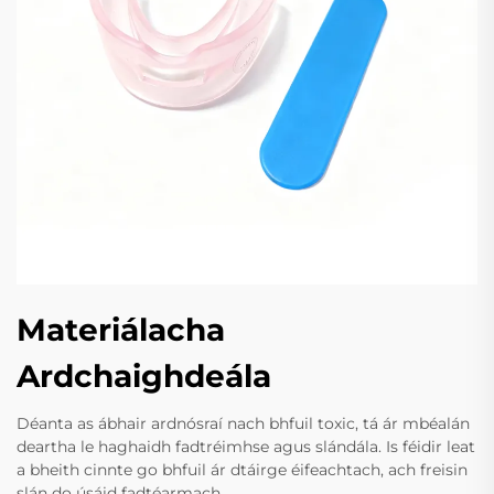
Materiálacha
Ardchaighdeála
Déanta as ábhair ardnósraí nach bhfuil toxic, tá ár mbéalán
deartha le haghaidh fadtréimhse agus slándála. Is féidir leat
a bheith cinnte go bhfuil ár dtáirge éifeachtach, ach freisin
slán do úsáid fadtéarmach.