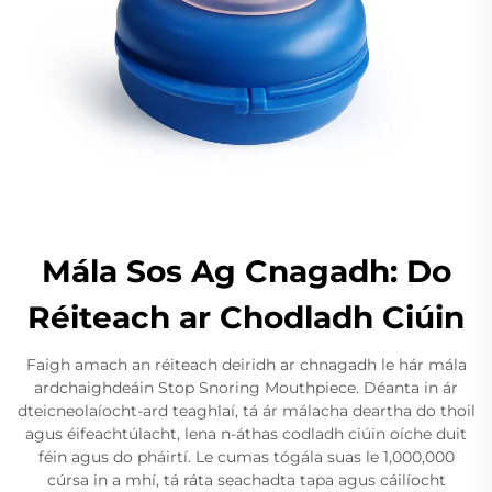
Mála Sos Ag Cnagadh: Do
Réiteach ar Chodladh Ciúin
Faigh amach an réiteach deiridh ar chnagadh le hár mála
ardchaighdeáin Stop Snoring Mouthpiece. Déanta in ár
dteicneolaíocht-ard teaghlaí, tá ár málacha deartha do thoil
agus éifeachtúlacht, lena n-áthas codladh ciúin oíche duit
féin agus do pháirtí. Le cumas tógála suas le 1,000,000
cúrsa in a mhí, tá ráta seachadta tapa agus cáilíocht