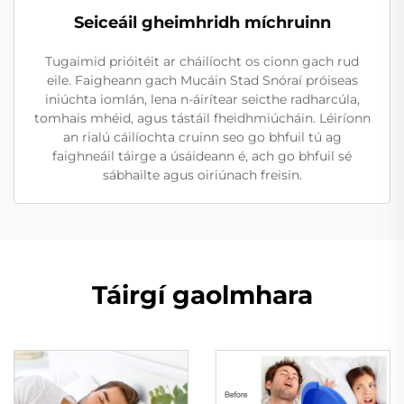
Seiceáil gheimhridh míchruinn
Tugaimid prióitéit ar cháilíocht os cionn gach rud
eile. Faigheann gach Mucáin Stad Snóraí próiseas
iniúchta iomlán, lena n-áirítear seicthe radharcúla,
tomhais mhéid, agus tástáil fheidhmiúcháin. Léiríonn
an rialú cáilíochta cruinn seo go bhfuil tú ag
faighneáil táirge a úsáideann é, ach go bhfuil sé
sábhailte agus oiriúnach freisin.
Táirgí gaolmhara