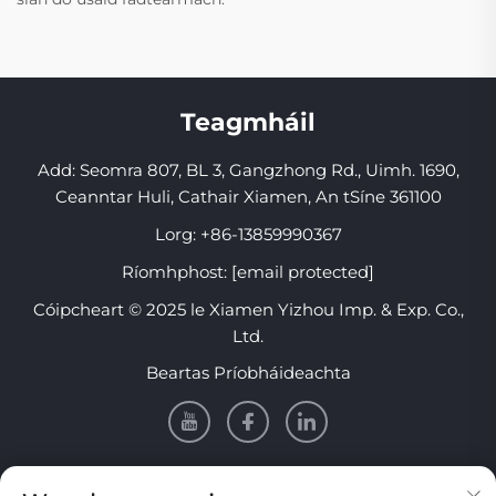
Teagmháil
Add: Seomra 807, BL 3, Gangzhong Rd., Uimh. 1690,
Ceanntar Huli, Cathair Xiamen, An tSíne 361100
Lorg:
+86-13859990367
Ríomhphost:
[email protected]
Cóipcheart © 2025 le Xiamen Yizhou Imp. & Exp. Co.,
Ltd.
Beartas Príobháideachta
EOLAS