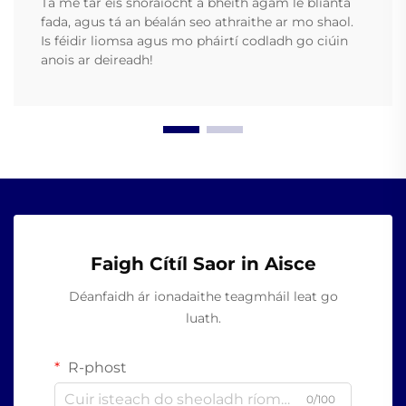
Tá mé tar éis snóraíocht a bheith agam le blianta
fada, agus tá an béalán seo athraithe ar mo shaol.
Is féidir liomsa agus mo pháirtí codladh go ciúin
anois ar deireadh!
Faigh Cítíl Saor in Aisce
Déanfaidh ár ionadaithe teagmháil leat go
luath.
R-phost
0/100