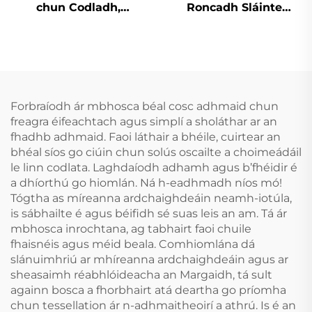
chun Codladh,
Roncadh Sláinte
Stopadh Ag
Cabhrach Le Mála Béal
Cnamhastar, Cófra
Gléasanna
Béime in aghaidh
Denthóireachta
Cnamhastar,
Cúnamh do Bhéileadh
Croíceann in aghaidh
le lár Codladh
Greamaithe um Oíche,
Réiteach do
Forbraíodh ár mbhosca béal cosc adhmaid chun
Croíceann in aghaidh
Róncaíocht Gléas Anti-
freagra éifeachtach agus simplí a sholáthar ar an
Cnamhastar
Roncach Tape Béal
fhadhb adhmaid. Faoi láthair a bhéile, cuirtear an
bhéal síos go ciúin chun solús oscailte a choimeádáil
le linn codlata. Laghdaíodh adhamh agus b’fhéidir é
a dhíorthú go hiomlán. Ná h-eadhmadh níos mó!
Tógtha as míreanna ardchaighdeáin neamh-iotúla,
is sábhailte é agus béifidh sé suas leis an am. Tá ár
mbhosca inrochtana, ag tabhairt faoi chuile
fhaisnéis agus méid beala. Comhiomlána dá
slánuimhriú ar mhíreanna ardchaighdeáin agus ar
sheasaimh réabhlóideacha an Margaidh, tá sult
againn bosca a fhorbhairt atá deartha go príomha
chun tessellation ár n-adhmaitheoirí a athrú. Is é an