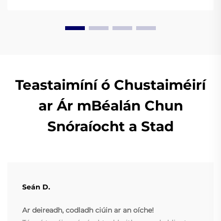
thoil.
Teastaimíní ó Chustaiméirí
ar Ár mBéalán Chun
Snóraíocht a Stad
Seán D.
Ar deireadh, codladh ciúin ar an oíche!