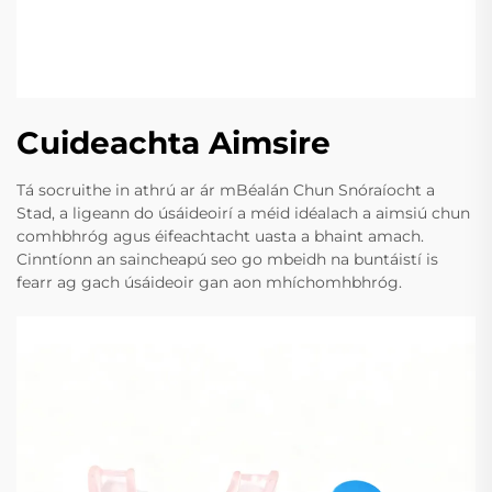
Cuideachta Aimsire
Tá socruithe in athrú ar ár mBéalán Chun Snóraíocht a
Stad, a ligeann do úsáideoirí a méid idéalach a aimsiú chun
comhbhróg agus éifeachtacht uasta a bhaint amach.
Cinntíonn an saincheapú seo go mbeidh na buntáistí is
fearr ag gach úsáideoir gan aon mhíchomhbhróg.