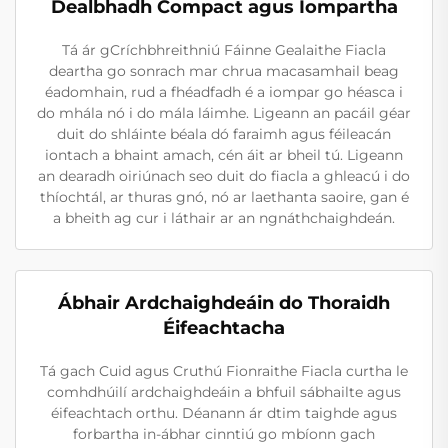
Dealbhadh Compact agus Iompartha
Tá ár gCríchbhreithniú Fáinne Gealaithe Fiacla
deartha go sonrach mar chrua macasamhail beag
éadomhain, rud a fhéadfadh é a iompar go héasca i
do mhála nó i do mála láimhe. Ligeann an pacáil géar
duit do shláinte béala dó faraimh agus féileacán
iontach a bhaint amach, cén áit ar bheil tú. Ligeann
an dearadh oiriúnach seo duit do fiacla a ghleacú i do
thíochtál, ar thuras gnó, nó ar laethanta saoire, gan é
a bheith ag cur i láthair ar an ngnáthchaighdeán.
Ábhair Ardchaighdeáin do Thoraidh
Éifeachtacha
Tá gach Cuid agus Cruthú Fionraithe Fiacla curtha le
comhdhúilí ardchaighdeáin a bhfuil sábhailte agus
éifeachtach orthu. Déanann ár dtim taighde agus
forbartha in-ábhar cinntiú go mbíonn gach