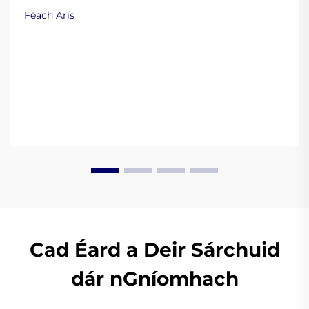
do branda éagsúil. Iarr samplaí inniu.
Féach Arís
Cad Éard a Deir Sárchuid
dár nGníomhach