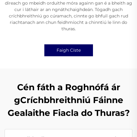
díreach go mbeidh orduithe móra againn gan é a bheith ag
cur i láthair ar an ngnáthchaighdeán. Tógadh gach
críchbhreithniú go cúramach, cinnte go bhfuil gach rud
riachtanach ann chun feidhmíocht a chinntiú le linn do
thuras.
Faigh Císte
Cén fáth a Roghnófá ár
gCríchbhreithniú Fáinne
Gealaithe Fiacla do Thuras?