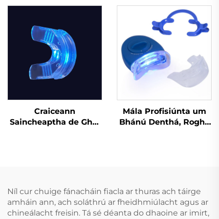
Inbhuanaithe do
Silicónach
Leanai Piec Béal
Cosanta Dothain EVA
Dá Dhathach do MMA
Anrochtáin
Craiceann
Mála Profisiúnta um
Saincheaptha de Ghel
Bhánú Denthá, Rogha
Silicóna, Mála
Coitianta le Gabháil
Profisiúnta um Bhánú
Abhaile chun Denta a
Denthá le Cófra Béime
Ghlanadh
do Greamaithe Denthá
Níl cur chuige fánacháin fiacla ar thuras ach táirge
amháin ann, ach soláthrú ar fheidhmiúlacht agus ar
chineálacht freisin. Tá sé déanta do dhaoine ar imirt,