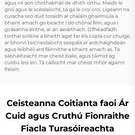
agus níl aon chothabháil de dhíth orthu. Maidir le
gnó agus le scéalaíocht, tá gá le croí croí. Ligeann na
curacha seo duit toraidh ar chaláin ghairmiúla a
bhaint amach go beacht i do chónaí féin, agus i
gcásanna áirithe, ar an aerárthach. D'fhéadfadh
torthaí soiléire a bheith agat tar éis cúpla cur chuige,
ar bhonn teicneolaíocht seepála ar ardchaighdeán
agus leibhéil ard fáinnithe a bhaint amach as. Tá
sábháilteacht mar cheist baile, agus táimid ag
cuidiú leis sin. Tá cáilíocht mar cheist mhór againn
freisin.
Ceisteanna Coitianta faoi Ár
Cuid agus Cruthú Fionraithe
Fiacla Turasóireachta