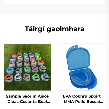
Táirgí gaolmhara
Sampla Saor in Aisce
EVA Cobhrú Spóirt
Gléas Cosanta Béal
MMA Peile Bocsaí
Spóirt Gléas
Cobhrú Bainne