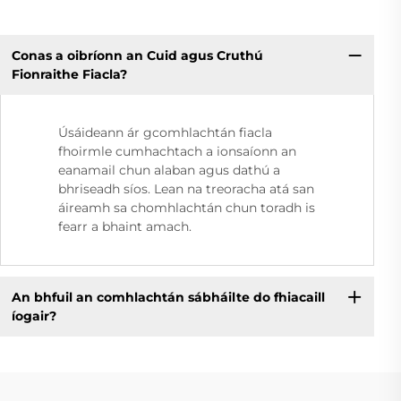
Conas a oibríonn an Cuid agus Cruthú
Fionraithe Fiacla?
Úsáideann ár gcomhlachtán fiacla
fhoirmle cumhachtach a ionsaíonn an
eanamail chun alaban agus dathú a
bhriseadh síos. Lean na treoracha atá san
áireamh sa chomhlachtán chun toradh is
fearr a bhaint amach.
An bhfuil an comhlachtán sábháilte do fhiacaill
íogair?