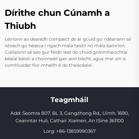
Dírithe chun Cúnamh a
Thiubh
Léiríonn an dearadh compaict de ár gcuid go ndéanann sé
isteach go héasca i ngach mála taistil nó mála bainríon.
Ciallaíonn sé seo gur féidir leat do chuid gníomhaíochtaí
béalaí báistí a choinneáil gan aon trácht, agus mar sin is
comhluadar fíor-mhaith é do thaiscéalaí.
Teagmháil
Add: Seomra 807, BL 3, Gangzhong Rd., Uimh. 1690,
Ceanntar Huli, Cathair Xiamen, An tSíne 361100
Lorg:
+86-13859990367