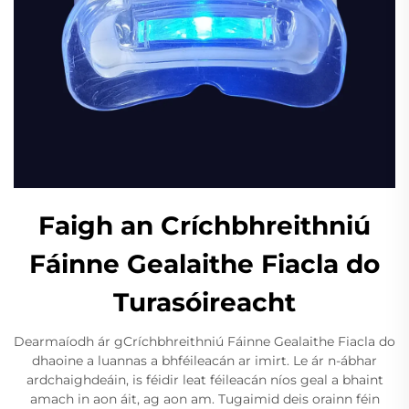
Faigh an Críchbhreithniú
Fáinne Gealaithe Fiacla do
Turasóireacht
Dearmaíodh ár gCríchbhreithniú Fáinne Gealaithe Fiacla do
dhaoine a luannas a bhféileacán ar imirt. Le ár n-ábhar
ardchaighdeáin, is féidir leat féileacán níos geal a bhaint
amach in aon áit, ag aon am. Tugaimid deis orainn féin