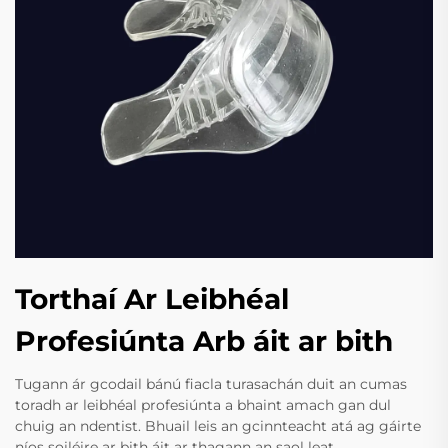
Torthaí Ar Leibhéal
Profesiúnta Arb áit ar bith
Tugann ár gcodail bánú fiacla turasachán duit an cumas
toradh ar leibhéal profesiúnta a bhaint amach gan dul
chuig an ndentist. Bhuail leis an gcinnteacht atá ag gáirte
níos soiléire ar bith áit ar thagann an saol leat.