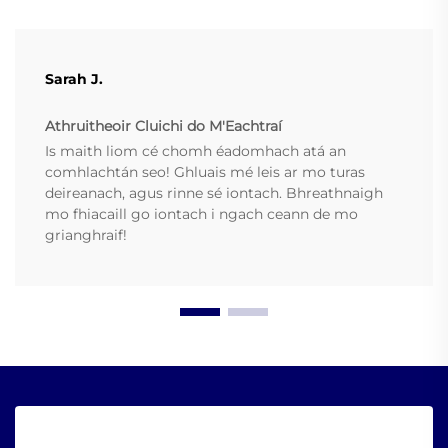
Sarah J.
Athruitheoir Cluichi do M'Eachtraí
Is maith liom cé chomh éadomhach atá an
comhlachtán seo! Ghluais mé leis ar mo turas
deireanach, agus rinne sé iontach. Bhreathnaigh
mo fhiacaill go iontach i ngach ceann de mo
grianghraif!