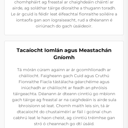
chomhpháirt ag freastal ar chaighdeáin cháintí ar
airde, ag soláthar táirge díoraithe a thugann toradh.
Le ár gcuid is féidir leat éifeachtaí fionraithe soiléire a
iontaofa gan aon íograiseacht, rud a dhéanann é
oiriúnach do gach úsáideoir.
Tacaíocht Iomlán agus Meastachán
Gníomh
Tá mórán cúram againn ar ár gcomhlíonadh ar
cháilíocht. Faigheann gach Cuid agus Cruthú
Fionraithe Fiacla tástálacha géarchéime agus
iniúchadh ar cháilíocht ar feadh an phróisis
táirgeachta. Déanann ár dteann cinntiú go mbíonn
gach táirge ag freastal ar na caighdeáin is airde sula
bhroisíonn sé leat. Chomh maith leis sin, tá ár
dtacaíocht do chustaiméirí ar fáil i gcónaí chun
cabhrú leat le haon cheist, ag cinntiú tréimhse gan
stró ó cheannach go dtí úsáid.