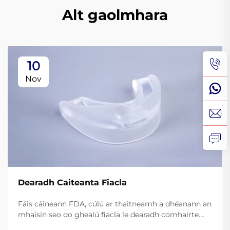
Alt gaolmhara
10
Nov
Dearadh Caiteanta Fiacla
Fáis cáineann FDA, cúlú ar thaitneamh a dhéanann an
mhaisín seo do ghealú fiacla le dearadh comhairte.
Laghdaigh sleamhnú, feabhsaigh slándáil, agus déan