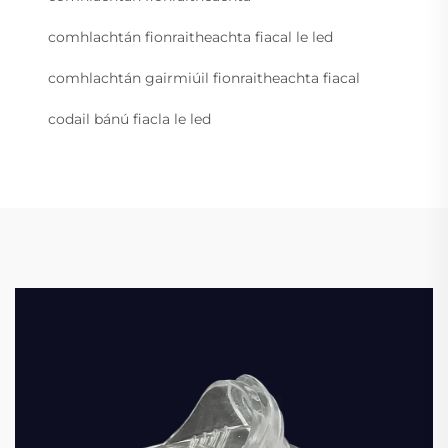
comhlachtán fionraitheachta fiacal le led
comhlachtán gairmiúil fionraitheachta fiacal
codail bánú fiacla le led