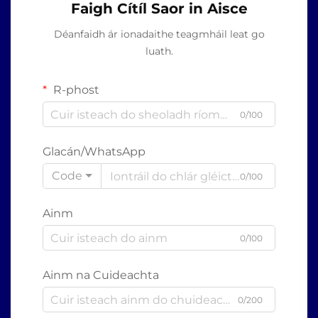
Faigh Cítíl Saor in Aisce
Déanfaidh ár ionadaithe teagmháil leat go
luath.
R-phost
0/100
Glacán/WhatsApp
Code
0/100
Ainm
0/100
Ainm na Cuideachta
0/200