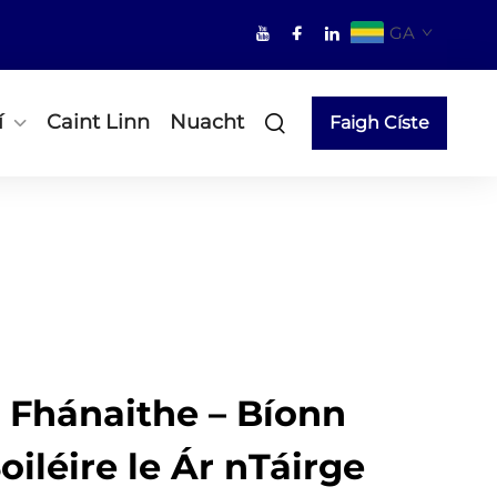
GA
í
Caint Linn
Nuacht
Faigh Císte
 Fhánaithe – Bíonn
oiléire le Ár nTáirge