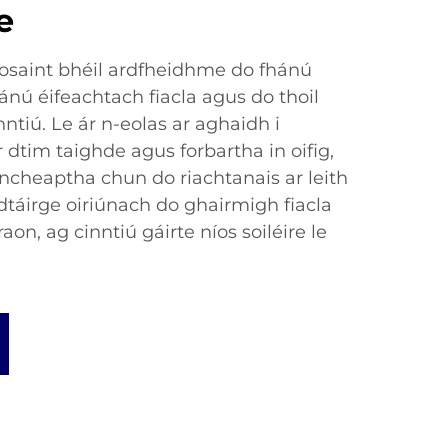
e
osaint bhéil ardfheidhme do fhánú
hánú éifeachtach fiacla agus do thoil
ntiú. Le ár n-eolas ar aghaidh i
 dtim taighde agus forbartha in oifig,
incheaptha chun do riachtanais ar leith
dtáirge oiriúnach do ghairmigh fiacla
on, ag cinntiú gáirte níos soiléire le