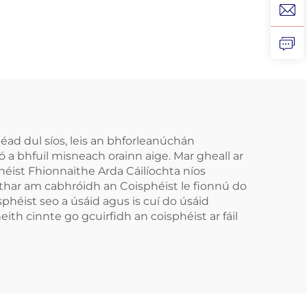
Rogha Coitianta le
 do
Gabháil Abhaile
ann
chun Denta a
ntha,
Ghlanadh
 do
l
héad dul síos, leis an bhforleanúchán
mó a bhfuil misneach orainn aige. Mar gheall ar
héist Fhionnaithe Arda Cáilíochta níos
s thar am cabhróidh an Coisphéist le fionnú do
isphéist seo a úsáid agus is cuí do úsáid
heith cinnte go gcuirfidh an coisphéist ar fáil