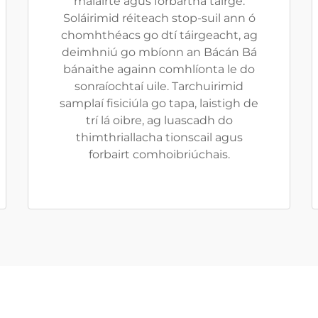
malairte agus forbartha táirge.
Soláirimid réiteach stop-suil ann ó
chomhthéacs go dtí táirgeacht, ag
deimhniú go mbíonn an Bácán Bá
bánaithe againn comhlíonta le do
sonraíochtaí uile. Tarchuirimid
samplaí fisiciúla go tapa, laistigh de
trí lá oibre, ag luascadh do
thimthriallacha tionscail agus
forbairt comhoibriúchais.