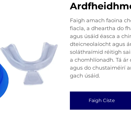
Ardfheidhm
Faigh amach faoina ch
fiacla, a dheartha do f
agus úsáid éasca a chin
dteicneolaíocht agus ár
soláthraímid réitigh sa
a chomhlíonadh. Tá ár 
agus do chustaiméirí ara
gach úsáid.
Faigh Císte