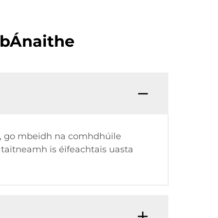
 bÁnaithe
la, go mbeidh na comhdhúile
taitneamh is éifeachtais uasta