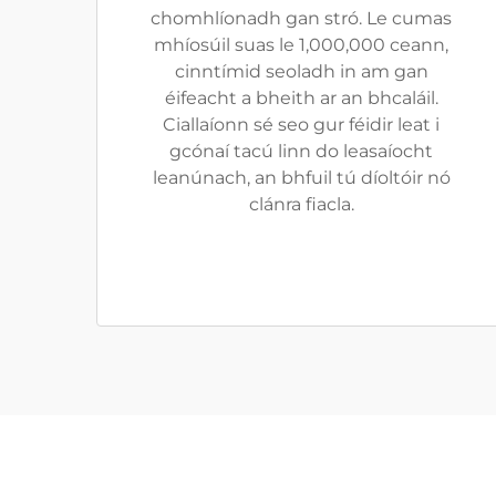
chomhlíonadh gan stró. Le cumas
mhíosúil suas le 1,000,000 ceann,
cinntímid seoladh in am gan
éifeacht a bheith ar an bhcaláil.
Ciallaíonn sé seo gur féidir leat i
gcónaí tacú linn do leasaíocht
leanúnach, an bhfuil tú díoltóir nó
clánra fiacla.