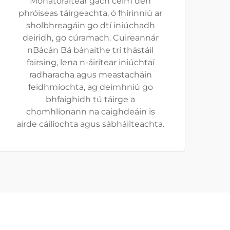
Monatóraítear gach céim den
phróiseas táirgeachta, ó fhírinniú ar
sholbhreagáin go dtí iniúchadh
deiridh, go cúramach. Cuireannár
nBácán Bá bánaithe trí thástáil
fairsing, lena n-áirítear iniúchtaí
radharacha agus meastacháin
feidhmíochta, ag deimhniú go
bhfaighidh tú táirge a
chomhlíonann na caighdeáin is
airde cáilíochta agus sábháilteachta.