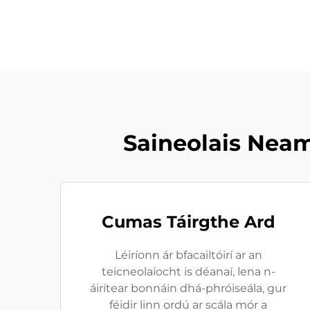
Saineolais Neam
Cumas Táirgthe Ard
Léiríonn ár bfacailtóirí ar an
teicneolaíocht is déanaí, lena n-
áirítear bonnáin dhá-phróiseála, gur
féidir linn ordú ar scála mór a