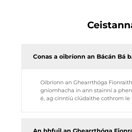
Ceistann
Conas a oibríonn an Bácán Bá 
Oibríonn an Ghearrthóga Fionraith
gníomhacha in ann stainní a phene
é, ag cinntiú clúdaithe cothrom le
An bhfuil an Ghearrthóga Fionra