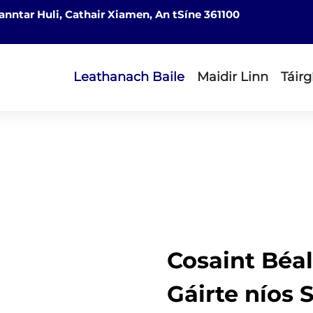
nntar Huli, Cathair Xiamen, An tSíne 361100
Leathanach Baile
Maidir Linn
Táirg
Cosaint Béal
Gáirte níos S