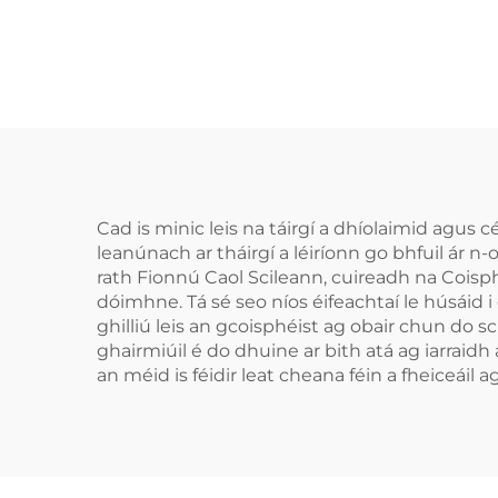
Bhonn Fábrach do
Ghe
Chnaipíocht Agus
P
Cruithneadh Fiacla,
Bh
Tráidire Béalaigh do
C
Chodladh agus
Gre
Bainneadh Fiacla
Cad is minic leis na táirgí a dhíolaimid agus 
leanúnach ar tháirgí a léiríonn go bhfuil ár n-
rath Fionnú Caol Scileann, cuireadh na Coisph
dóimhne. Tá sé seo níos éifeachtaí le húsáid 
ghilliú leis an gcoisphéist ag obair chun do sci
ghairmiúil é do dhuine ar bith atá ag iarraidh a
an méid is féidir leat cheana féin a fheiceáil