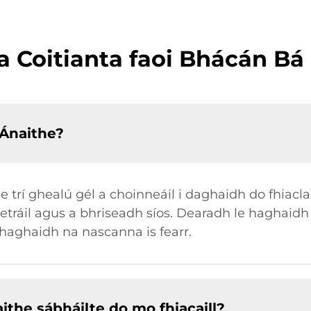
a Coitianta faoi Bhácán Bá
bÁnaithe?
e trí ghealú gél a choinneáil i daghaidh do fhiac
tráil agus a bhriseadh síos. Dearadh le haghaidh 
 haghaidh na nascanna is fearr.
ithe sábháilte do mo fhiacaill?