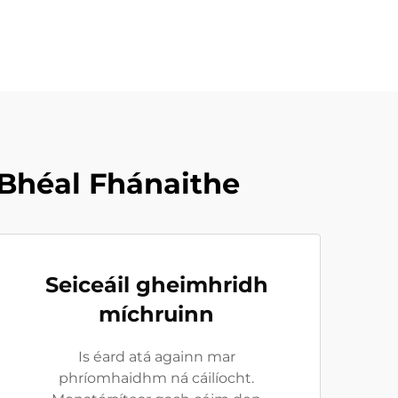
 Bhéal Fhánaithe
Seiceáil gheimhridh
míchruinn
Is éard atá againn mar
phríomhaidhm ná cáilíocht.