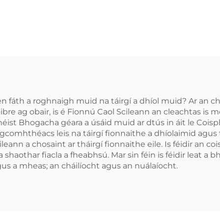
l Silicóna, Mála
Craiceann
rofisiúnta um
Inbhuanaithe
ánú Denthá le
Leanaí, Croíce
ófra Béime do
Cosanta do Dhe
amaithe Denthá
Braca EVA
Dathdhúbailte
MMA, Boxái
cén fáth a roghnaigh muid na táirgí a dhíol muid? Ar an c
oibre ag obair, is é Fionnú Caol Scileann an cleachtas is 
éist Bhogacha géara a úsáid muid ar dtús in áit le Coisp
i gcomhthéacs leis na táirgí fionnaithe a dhíolaimid agu
leann a chosaint ar tháirgí fionnaithe eile. Is féidir an co
 shaothar fiacla a fheabhsú. Mar sin féin is féidir leat a b
 agus a mheas; an cháilíocht agus an nuálaíocht.