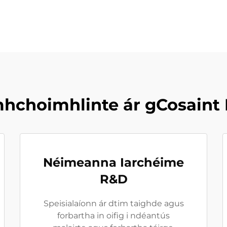
hchoimhlinte ár gCosaint
Néimeanna Iarchéime
R&D
Speisialaíonn ár dtim taighde agus
forbartha in oifig i ndéantús