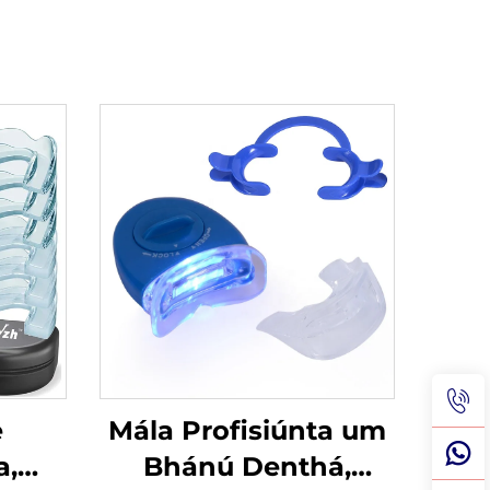
e
Mála Profisiúnta um
a,
Bhánú Denthá,