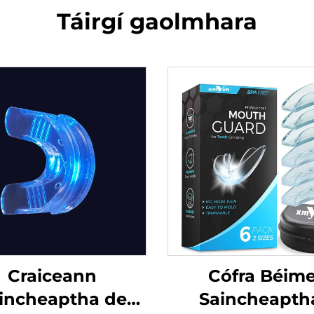
Táirgí gaolmhara
Craiceann
Cófra Béim
incheaptha de
Saincheapth