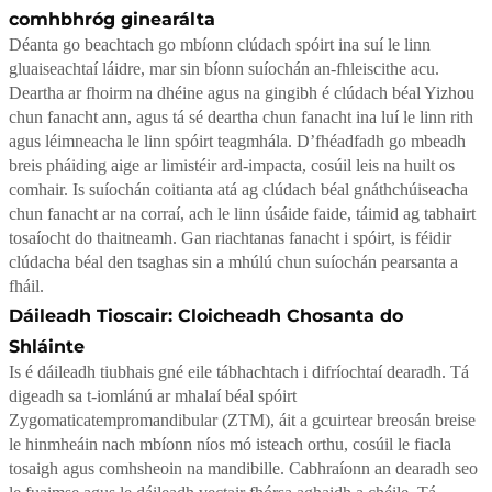
comhbhróg ginearálta
Déanta go beachtach go mbíonn clúdach spóirt ina suí le linn
gluaiseachtaí láidre, mar sin bíonn suíochán an-fhleiscithe acu.
Deartha ar fhoirm na dhéine agus na gingibh é clúdach béal Yizhou
chun fanacht ann, agus tá sé deartha chun fanacht ina luí le linn rith
agus léimneacha le linn spóirt teagmhála. D’fhéadfadh go mbeadh
breis pháiding aige ar limistéir ard-impacta, cosúil leis na huilt os
comhair. Is suíochán coitianta atá ag clúdach béal gnáthchúiseacha
chun fanacht ar na corraí, ach le linn úsáide faide, táimid ag tabhairt
tosaíocht do thaitneamh. Gan riachtanas fanacht i spóirt, is féidir
clúdacha béal den tsaghas sin a mhúlú chun suíochán pearsanta a
fháil.
Dáileadh Tioscair: Cloicheadh Chosanta do
Shláinte
Is é dáileadh tiubhais gné eile tábhachtach i difríochtaí dearadh. Tá
digeadh sa t-iomlánú ar mhalaí béal spóirt
Zygomaticatempromandibular (ZTM), áit a gcuirtear breosán breise
le hinmheáin nach mbíonn níos mó isteach orthu, cosúil le fiacla
tosaigh agus comhsheoin na mandibille. Cabhraíonn an dearadh seo