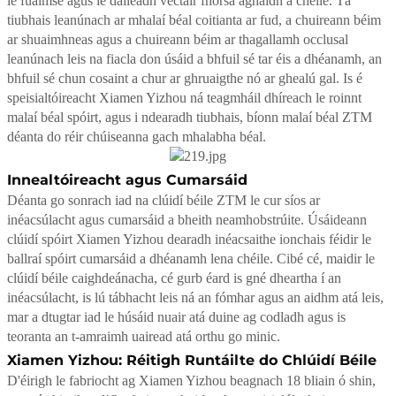
le fuaimse agus le dáileadh vectair fhórsa aghaidh a chéile. Tá
tiubhais leanúnach ar mhalaí béal coitianta ar fud, a chuireann béim
ar shuaimhneas agus a chuireann béim ar thagallamh occlusal
leanúnach leis na fiacla don úsáid a bhfuil sé tar éis a dhéanamh, an
bhfuil sé chun cosaint a chur ar ghruaigthe nó ar ghealú gal. Is é
speisialtóireacht Xiamen Yizhou ná teagmháil dhíreach le roinnt
malaí béal spóirt, agus i ndearadh tiubhais, bíonn malaí béal ZTM
déanta do réir chúiseanna gach mhalabha béal.
Innealtóireacht agus Cumarsáid
Déanta go sonrach iad na clúidí béile ZTM le cur síos ar
inéacsúlacht agus cumarsáid a bheith neamhobstrúite. Úsáideann
clúidí spóirt Xiamen Yizhou dearadh inéacsaithe ionchais féidir le
ballraí spóirt cumarsáid a dhéanamh lena chéile. Cibé cé, maidir le
clúidí béile caighdeánacha, cé gurb éard is gné dheartha í an
inéacsúlacht, is lú tábhacht leis ná an fómhar agus an aidhm atá leis,
mar a dtugtar iad le húsáid nuair atá duine ag codladh agus is
teoranta an t-amraimh uairead atá orthu go minic.
Xiamen Yizhou: Réitigh Runtáilte do Chlúidí Béile
D'éirigh le fabriocht ag Xiamen Yizhou beagnach 18 bliain ó shin,