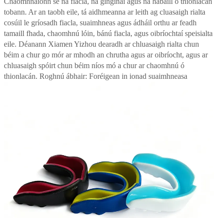
Chaomhnaíonn sé na fiacla, na ginginaí agus na habaill ó thionlacán
tobann. Ar an taobh eile, tá aidhmeanna ar leith ag cluasaigh rialta
cosúil le gríosadh fiacla, suaimhneas agus ádháil orthu ar feadh
tamaill fhada, chaomhnú lóin, bánú fiacla, agus oibríochtaí speisialta
eile. Déanann Xiamen Yizhou dearadh ar chluasaigh rialta chun
béim a chur go mór ar mhodh an chrutha agus ar oibríocht, agus ar
chluasaigh spóirt chun béim níos mó a chur ar chaomhnú ó
thionlacán. Roghnú ábhair: Foréigean in ionad suaimhneasa