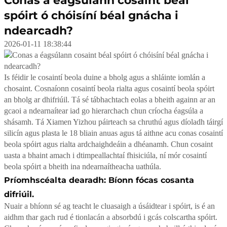
Conas a éagsúlann cosaint béal
spóirt ó chóisíní béal gnácha i
ndearcadh?
2026-01-11 18:38:44
Is féidir le cosaintí beola duine a bholg agus a shláinte iomlán a
chosaint. Cosnaíonn cosaintí beola rialta agus cosaintí beola spóirt
an bholg ar dhifriúil. Tá sé tábhachtach eolas a bheith againn ar an
gcaoi a ndearnaítear iad go hierarchach chun críocha éagsúla a
shásamh. Tá Xiamen Yizhou páirteach sa chruthú agus díoladh táirgí
silicín agus plasta le 18 bliain anuas agus tá aithne acu conas cosaintí
beola spóirt agus rialta ardchaighdeáin a dhéanamh. Chun cosaint
uasta a bhaint amach i dtimpeallachtaí fhisiciúla, ní mór cosaintí
beola spóirt a bheith ina ndearnaítheacha uathúla.
Príomhscéalta dearadh: Bíonn fócas cosanta
difriúil.
Nuair a bhíonn sé ag teacht le cluasaigh a úsáidtear i spóirt, is é an
aidhm thar gach rud é tionlacán a absorbdú i gcás colscartha spóirt.