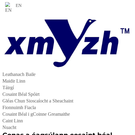
EN
Leathanach Baile
Maidir Linn
Táirgí
Cosaint Béal Spóirt
Gléas Chun Sioscaíocht a Sheachaint
Fionnuimh Fiacla
Cosaint Béal i gCoinne Greamaithe
Caint Linn
Nuacht