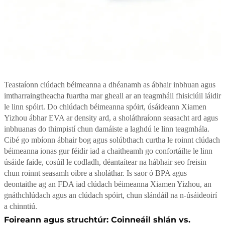
Teastaíonn clúdach béimeanna a dhéanamh as ábhair inbhuan agus
imtharraingtheacha fuartha mar gheall ar an teagmháil fhisiciúil láidir
le linn spóirt. Do chlúdach béimeanna spóirt, úsáideann Xiamen
Yizhou ábhar EVA ar density ard, a sholáthraíonn seasacht ard agus
inbhuanas do thimpistí chun damáiste a laghdú le linn teagmhála.
Cibé go mbíonn ábhair bog agus solúbthach curtha le roinnt clúdach
béimeanna ionas gur féidir iad a chaitheamh go confortáilte le linn
úsáide faide, cosúil le codladh, déantaítear na hábhair seo freisin
chun roinnt seasamh oibre a sholáthar. Is saor ó BPA agus
deontaithe ag an FDA iad clúdach béimeanna Xiamen Yizhou, an
gnáthchlúdach agus an clúdach spóirt, chun slándáil na n-úsáideoirí
a chinntiú.
Foireann agus struchtúr: Coinneáil shlán vs.