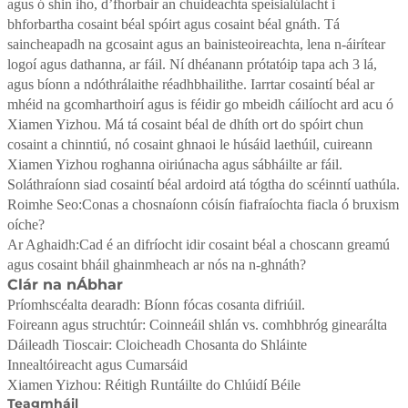
agus ó shin iho, d’fhorbair an chuideachta speisialúlacht i
bhforbartha cosaint béal spóirt agus cosaint béal gnáth. Tá
saincheapadh na gcosaint agus an bainisteoireachta, lena n-áirítear
logoí agus dathanna, ar fáil. Ní dhéanann prótatóip tapa ach 3 lá,
agus bíonn a ndóthrálaithe réadhbhailithe. Iarrtar cosaintí béal ar
mhéid na gcomharthoirí agus is féidir go mbeidh cáilíocht ard acu ó
Xiamen Yizhou. Má tá cosaint béal de dhíth ort do spóirt chun
cosaint a chinntiú, nó cosaint ghnaoi le húsáid laethúil, cuireann
Xiamen Yizhou roghanna oiriúnacha agus sábháilte ar fáil.
Soláthraíonn siad cosaintí béal ardoird atá tógtha do scéinntí uathúla.
Roimhe Seo:
Conas a chosnaíonn cóisín fiafraíochta fiacla ó bruxism
oíche?
Ar Aghaidh:
Cad é an difríocht idir cosaint béal a choscann greamú
agus cosaint bháil ghainmheach ar nós na n-ghnáth?
Clár na nÁbhar
Príomhscéalta dearadh: Bíonn fócas cosanta difriúil.
Foireann agus struchtúr: Coinneáil shlán vs. comhbhróg ginearálta
Dáileadh Tioscair: Cloicheadh Chosanta do Shláinte
Innealtóireacht agus Cumarsáid
Xiamen Yizhou: Réitigh Runtáilte do Chlúidí Béile
Teagmháil