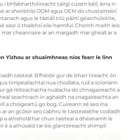
 bhfabharthóireacht táirgí cúram béil, lena n-
nn sé ar sheirbhísí ODM agus OEM do chustaiméirí
tanach agus le tástáil tríú páirtí géarchúisithe,
 sé saor ó thaibhsí eile harmful. Chomh maith leis
te mar cheannaire ar an margadh mar gheall ar a
n Yizhou ar shuaimhneas níos fearr le linn
aidh taisteal. B'fhéidir gur de bharr tireacht ón
 agus timpeallachtaí nua chodlata, rud a sciorrann
ur gá réiteachacha nuálacha do chnagaireacht a
bheal seachtrach in aghaidh na cnagaireachta an
ill a choigeartú go bog. Cuireann sé seo ina
 an gcóisir seo cabhrú le taistealaithe codladh
gí a athsholáthar chun taisteal a dhéanamh le
dir é a athúsáid tar éis glantóireacht shimplí.