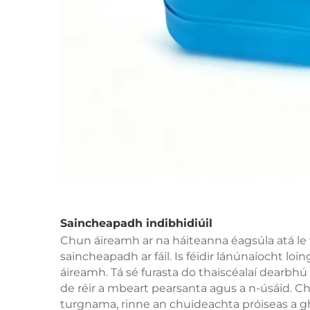
Saincheapadh indibhidiúil
Chun áireamh ar na háiteanna éagsúla atá le 
saincheapadh ar fáil. Is féidir lánúnaíocht lo
áireamh. Tá sé furasta do thaiscéalaí dearbhú
de réir a mbeart pearsanta agus a n-úsáid. Ch
turgnama, rinne an chuideachta próiseas a 