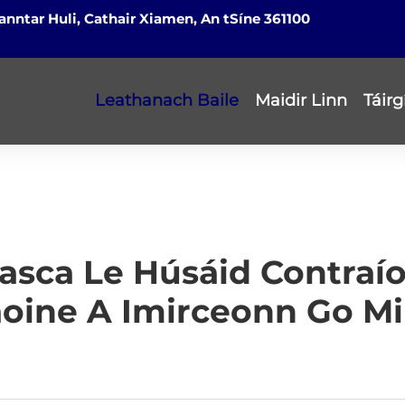
nntar Huli, Cathair Xiamen, An tSíne 361100
Leathanach Baile
Maidir Linn
Táirg
Éasca Le Húsáid Contraío
oine A Imirceonn Go Mi