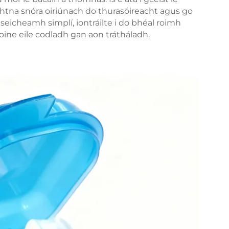
htna snóra oiriúnach do thurasóireacht agus go
e seicheamh simplí, iontráilte i do bhéal roimh
ine eile codladh gan aon trátháladh.