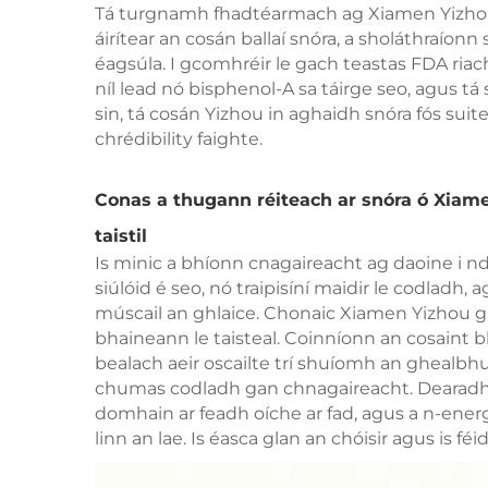
Tá turgnamh fhadtéarmach ag Xiamen Yizhou i
áirítear an cosán ballaí snóra, a sholáthraío
éagsúla. I gcomhréir le gach teastas FDA riach
níl lead nó bisphenol-A sa táirge seo, agus tá
sin, tá cosán Yizhou in aghaidh snóra fós sui
chrédibility faighte.
Conas a thugann réiteach ar snóra ó Xiame
taistil
Is minic a bhíonn cnagaireacht ag daoine i ndi
siúlóid é seo, nó traipisíní maidir le codladh,
múscail an ghlaice. Chonaic Xiamen Yizhou g
bhaineann le taisteal. Coinníonn an cosaint 
bealach aeir oscailte trí shuíomh an ghealbhu
chumas codladh gan chnagaireacht. Dearadh ar
domhain ar feadh oíche ar fad, agus a n-ener
linn an lae. Is éasca glan an chóisir agus is féi