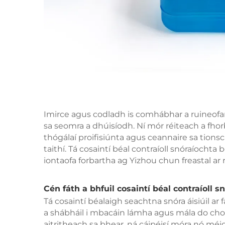
Imirce agus codladh is comhábhar a ruineofar 
sa seomra a dhúisíodh. Ní mór réiteach a fhor
thógálaí proifisiúnta agus ceannaire sa tionscal 
taithí. Tá cosaintí béal contraíoll snóraíochta 
iontaofa forbartha ag Yizhou chun freastal ar r
Cén fáth a bhfuil cosaintí béal contraíoll 
Tá cosaintí béalaigh seachtna snóra áisiúil ar fá
a shábháil i mbacáin lámha agus mála do chos
aitritheach sa bhear, ná cáipéisí móra nó méid