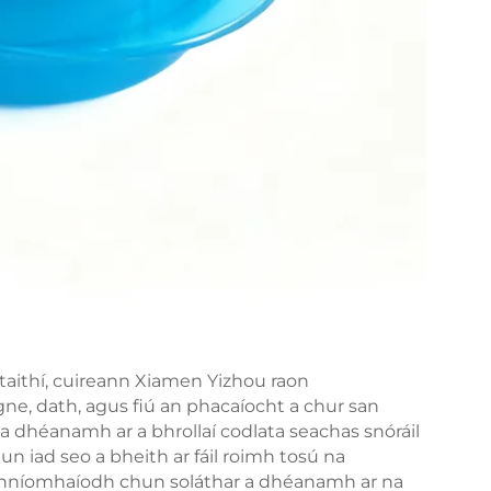
taithí, cuireann Xiamen Yizhou raon
ingne, dath, agus fiú an phacaíocht a chur san
 a dhéanamh ar a bhrollaí codlata seachas snóráil
un iad seo a bheith ar fáil roimh tosú na
ghníomhaíodh chun soláthar a dhéanamh ar na