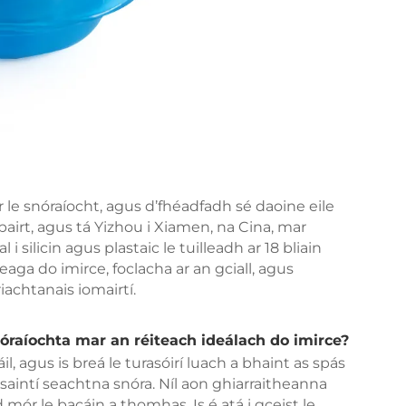
le snóraíocht, agus d’fhéadfadh sé daoine eile
bairt, agus tá Yizhou i Xiamen, na Cina, mar
i silicin agus plastaic le tuilleadh ar 18 bliain
beaga do imirce, foclacha ar an gciall, agus
iachtanais iomairtí.
snóraíochta mar an réiteach ideálach do imirce?
il, agus is breá le turasóirí luach a bhaint as spás
aintí seachtna snóra. Níl aon ghiarraitheanna
 mór le bacáin a thomhas. Is é atá i gceist le