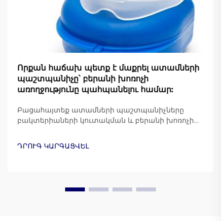
Որքան հաճախ պետք է մաքրել ատամների
պաշտպանիչը՝ բերանի խոռոչի
առողջությունը պահպանելու համար:
Բացահայտեք ատամների պաշտպանիչները
բակտերիաների կուտակման և բերանի խոռոչի
առողջության պահպանման նպատակով
մաքրելու խորհուրդ տրվող հաճախականությունը:
ԴՐՈՒԳ ԿԱՐԳԱՑՎԵԼ
Իմացեք ատամների փորձագետների կողմից
առաջարկվող լավագույն պրակտիկաների մասին: