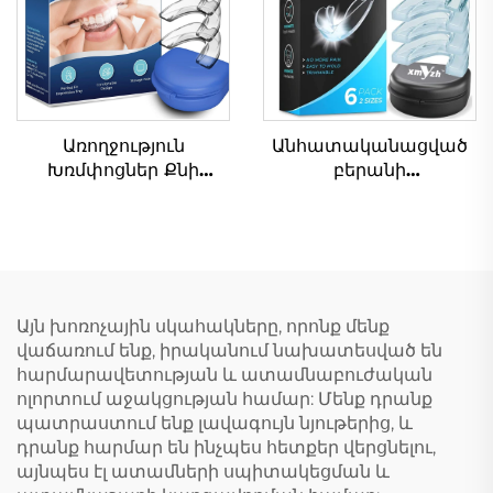
ճարպակալման և
հավաքածու՝
ատամների
ատամների կծման
պաշտպանության
դեմ պաշտպանական
համար
ծածկով
Առողջություն
Անհատականացված
Խռմփոցներ Քնի
բերանի
աջակցություն Օգնող
պաշտպանական
Ատամների
ծածկ՝ սպորտի
պաշտպան
համար, ձևավորվող
Ատամների
երեխաների բերանի
պաշտպաններ
պաշտպանական
Ռուսալույսի քնի
ծածկ՝ ատամների
Այն խոռոչային սկահակները, որոնք մենք
օգնություն Լուծում
պաշտպանության
վաճառում ենք, իրականում նախատեսված են
Հակախռմփոցային
համար, EVA՝ երկգույն՝
հարմարավետության և ատամնաբուժական
սարք Վիճակի
MMA և բռնցքամարտի
ոլորտում աջակցության համար: Մենք դրանք
ժապավեն
համար
պատրաստում ենք լավագույն նյութերից, և
դրանք հարմար են ինչպես հետքեր վերցնելու,
այնպես էլ ատամների սպիտակեցման և