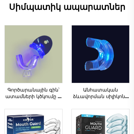
Սիմպատիկ ապարատներ
Գործարանային գին՝
Անհատական
ատամների կծկումը և
ձևավորման սիլիկոնե
շփումը կանխարգելող
գելի ատամների
սիլիկոնե ատամների
սառույց,
պաշտպանիչ առաջին
մասնագիտական
օրվա համար,
ատամների
ատամների
սպիտակեցման