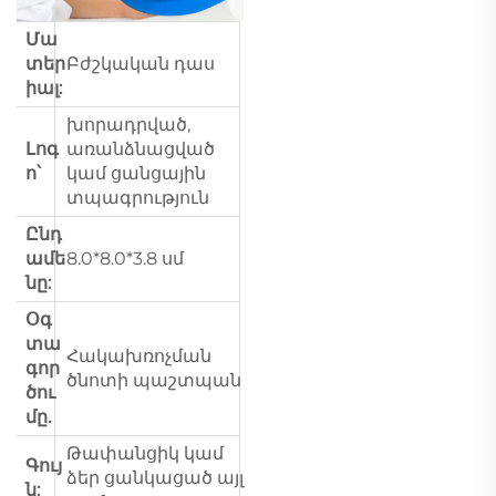
Մա
տեր
Բժշկական դաս
իալ:
խորադրված,
Լոգ
առանձնացված
ո՝
կամ ցանցային
տպագրություն
Ընդ
ամե
8.0*8.0*3.8 սմ
նը:
Օգ
տա
Հակախռոչման
գոր
ծնոտի պաշտպան
ծու
մը.
Թափանցիկ կամ
Գույ
ձեր ցանկացած այլ
ն: