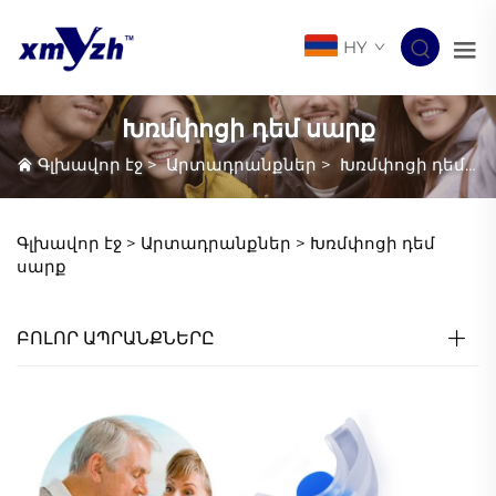
HY
Խռմփոցի դեմ սարք
Գլխավոր էջ
>
Արտադրանքներ
>
Խռմփոցի դեմ սարք
Գլխավոր էջ >
Արտադրանքներ
>
Խռմփոցի դեմ
սարք
ԲՈԼՈՐ ԱՊՐԱՆՔՆԵՐԸ