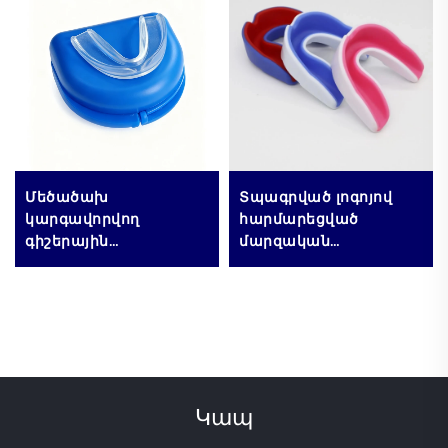
Մեծածախ
Տպագրված լոգոյով
կարգավորվող
հարմարեցված
գիշերային
մարզական
պաշտպանիչ՝
անվտանգության
նվազեցնող բերանի
ատամների
միջոց՝ ատամների
պաշտպան,
կծելու համար՝
հարմարավետ,
հարմարավետ քնելու
փափուկ EVA
համար՝ բերանի
ատամների
պաշտպանիչ
պաշտպան՝
Կապ
բռնցքամարտի,
ռեգբիի, թխսամարտի