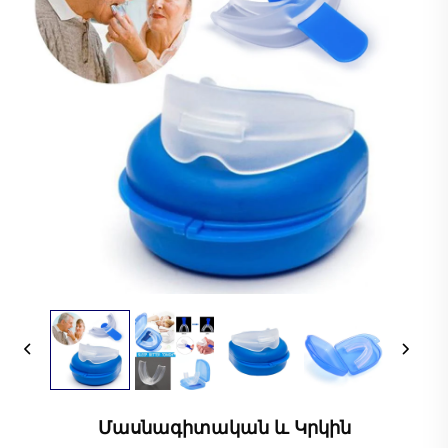
Մասնագիտական ԵՒ Կրկին