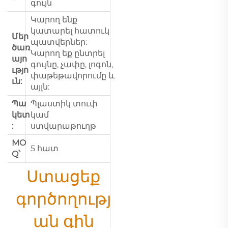
գույն
Կարող ենք
կատարել հատուկ
Մեր
պատվերներ:
ծառ
Կարող եք ընտրել
այո
գույնը, չափը, լոգոն,
ւթյո
փաթեթավորումը և
ւն:
այլն:
Պա
Պլաստիկ տուփ
կետ
կամ
:
ստվարաթուղթ
MO
5 հատ
Q՝
Ստացեք
գործողությ
ան գին