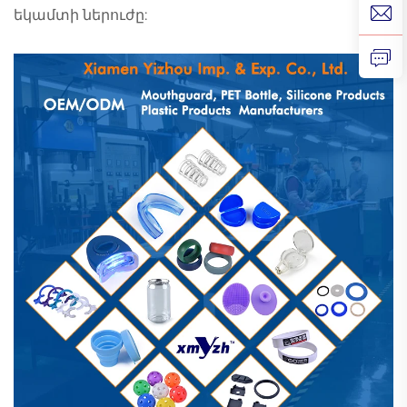
եկամտի ներուժը: