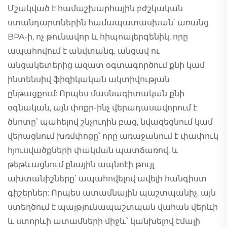
Մշակված է համաշխարհային բժշկական
ստանդարտներին համապատասխան՝ առանց
BPA-ի, ոչ թունավոր և հիպոալերգենիկ, որը
ապահովում է անվտանգ, անցավ ու
անցակետերից ազատ օգտագործում քնի կամ
ինտենսիվ ֆիզիկական ակտիվության
ընթացքում: Որպես մասնագիտական քնի
օգնական, այն փոքր-ինչ վերադասավորում է
ծնոտը՝ պահելով շնչուղին բաց, նվազեցնում կամ
վերացնում խռմփոցը՝ որը առաջանում է փափուկ
հյուսվածքների փակման պատճառով, և
թեթևացնում քնային ապնոէի թույլ
ախտանիշները՝ ապահովելով ավելի հանգիստ
գիշերներ: Որպես ատամնային պաշտպանիչ, այն
ստեղծում է պայթյունապաշտպան վահան վերևի
և ստորևի ատամների միջև՝ կանխելով էմալի