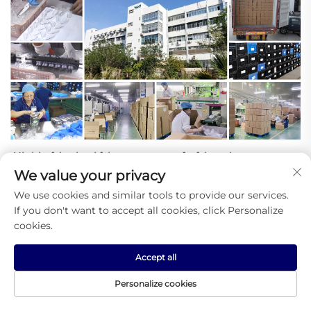
Սիլիկոնե ռետինի արտադրանքներով, 
պլաստմասսայի արտադրանքներով, 
We value your privacy
ձևավորման նախագծումով և արտադրությամբ 
We use cookies and similar tools to provide our services.
զբաղվում է Xiamen Yizhou Imp. & Exp. Co., Ltd. 
If you don't want to accept all cookies, click Personalize
արտադրությունից: Մեր ընկերությունը ներառում 
cookies.
է 6000 քառակուսի մետր տարածք: 
Հետազոտությունից, արտադրությունից և 
Accept all
հավաքակցումից մինչև հաճախորդային 
սպասարկում՝ մենք կարող ենք իրականացնել 
Personalize cookies
մեկ շարք ստանդարտ արտադրություն: Մենք 
հաղթել ենք առանձնահատուկ հարգանք բոլոր 