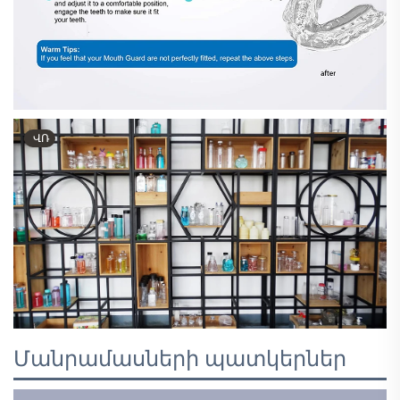
ՎՌ
Մանրամասների պատկերներ