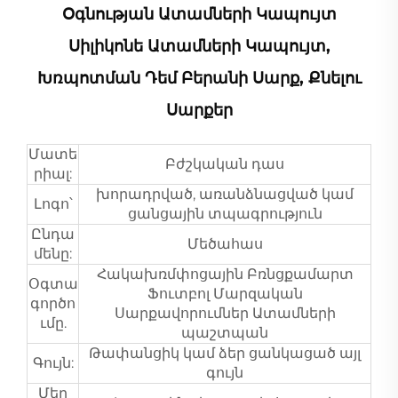
Օգնության Ատամների Կապույտ
Սիլիկոնե Ատամների Կապույտ,
Խռպոտման Դեմ Բերանի Սարք, Քնելու
Սարքեր
Մատե
Բժշկական դաս
րիալ:
խորադրված, առանձնացված կամ
Լոգո՝
ցանցային տպագրություն
Ընդա
Մեծահաս
մենը:
Հակախռմփոցային Բռնցքամարտ
Օգտա
Ֆուտբոլ Մարզական
գործո
Սարքավորումներ Ատամների
ւմը.
պաշտպան
Թափանցիկ կամ ձեր ցանկացած այլ
Գույն:
գույն
Մեր