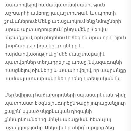
ապահովելով համապատասխանություն
աշխարհի ամբողջ լավաշփության և սպորտի
շուկաներում: Մենք առաջարկում ենք նմուշների
արագ արտադրություն՝ ընդամենը 3 օրվա
ընթացքում, որն ընդհնում է ձեզ հնարավորություն
փորձարկել դիզայնը, գույները և
հարմարվածությունը՝ մեծ մասշտաբային
պատվերներ տեղադրելուց առաջ, նվազագույնի
հասցնելով ռիսկերը և ապահովելով, որ ապրանքը
համապատասխանի ձեր բրենդի տեսլականին:
Մեր նվիրյալ հաճախորդների սպասարկման թիմը
պատրաստ է օգնելու գործընթացի յուրաքանչյուր
քայլին՝ սկսած սկզբնական դիզայնի
քննարկումներից մինչև առաքման հետևյալ
աջակցությունը: Անկախ նրանից՝ արդյոք ձեզ