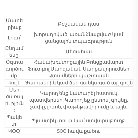
Մատե
Բժշկական դաս
րիալ:
խորադրված, առանձնացված կամ
Լոգո՝
ցանցային տպագրություն
Ընդամ
Մեծահաս
ենը:
Օգտա
Հակախռմփոցային Բռնցքամարտ
գործու
Ֆուտբոլ Մարզական Սարքավորումներ
մը.
Ատամների պաշտպան
Գույն:
Թափանցիկ կամ ձեր ցանկացած այլ գույն
Մեր
Կարող ենք կատարել հատուկ
ծառայ
պատվերներ: Կարող եք ընտրել գույնը,
ություն
չափը, լոգոն, փաթեթավորումը և այլն:
:
Պակե
Պլաստիկ տուփ կամ ստվարաթուղթ
տ:
MOQ՝
500 հավաքածու