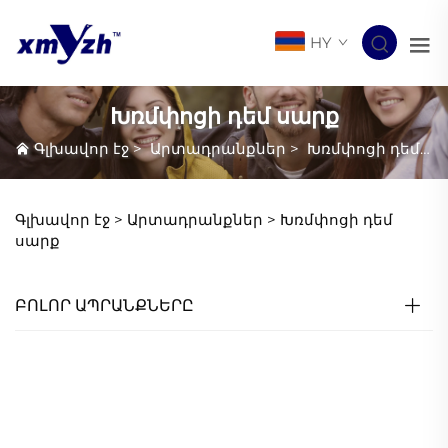
HY
Խռմփոցի դեմ սարք
Գլխավոր էջ
>
Արտադրանքներ
>
Խռմփոցի դեմ սարք
Գլխավոր էջ >
Արտադրանքներ
>
Խռմփոցի դեմ
սարք
ԲՈԼՈՐ ԱՊՐԱՆՔՆԵՐԸ