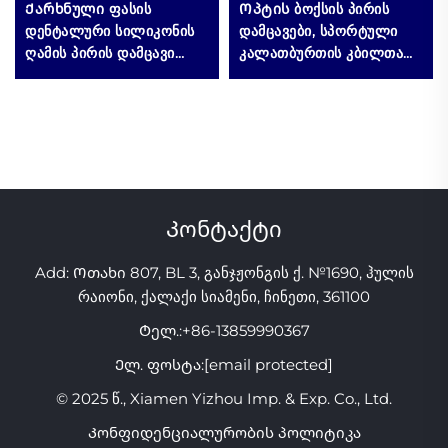
Ქარხნული ფასის
Ოპტის ბოქსის პირის
დენტალური სილიკონის
დამცავები, სპორტული
ღამის პირის დამცავი
კალათბურთის კბილთა
ჩამოყრილი
დამცავი, ჩანთა, ხმაურის
კბილებისთვის,
გარეშე საძინრი ბრეისი,
დენტალური კბილების
პირის დამცავი კბილების
დაჭერის, ძირკვლის და
შეკვრისთვის
გასფეთქვის დამცავი
პირის ნამდვილი
Კონტაქტი
Add: Ოთახი 807, BL 3, განჯჟონგის ქ. №1690, ჰულის
რაიონი, ქალაქი სიამენი, ჩინეთი, 361100
Ტელ.:
+86-13859990367
Ელ. ფოსტა:
[email protected]
© 2025 წ., Xiamen Yizhou Imp. & Exp. Co., Ltd.
Კონფიდენციალურობის პოლიტიკა