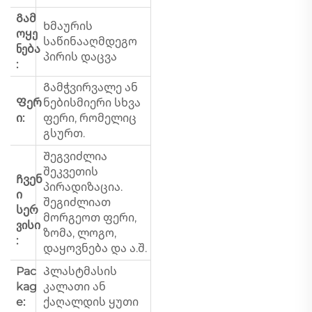
Გამ
Ხმაურის
ოყე
საწინააღმდეგო
ნება
პირის დაცვა
:
Გამჭვირვალე ან
Ფერ
ნებისმიერი სხვა
ი:
ფერი, რომელიც
გსურთ.
Შეგვიძლია
შეკვეთის
Ჩვენ
პირადიზაცია.
ი
შეგიძლიათ
სერ
მორგეოთ ფერი,
ვისი
ზომა, ლოგო,
:
დაყოვნება და ა.შ.
Pac
Პლასტმასის
kag
კალათი ან
e:
ქაღალდის ყუთი