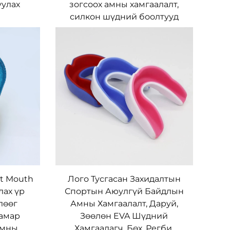
улах
зогсоох амны хамгаалалт,
силкон шүдний боолтууд
ht Mouth
Лого Тусгасан Захидалтын
лах үр
Спортын Аюулгүй Байдлын
лөөг
Амны Хамгаалалт, Даруй,
хамар
Зөөлөн EVA Шүдний
амны
Хамгаалагч, Бөх, Регби,