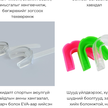
амьсгалыг хөнгөвчилж,
хавхдал
бөгжрөхийг зогсоох
төхөөрөмж
хидалт спортын аюулгүй
Шууд үйлдвэрээс, х
айдлын амны хамгаалал,
шүдний боолтууд, з
арч болох EVA-аар хийсэн
хийх боломжтой, н