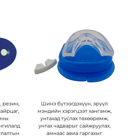
, резин,
Шинэ бүтээгдэхүүн, эрүүл
айрцаг,
мэндийн хэрэгцээт хангамж,
мны
унтахад туслах төхөөрөмж,
ангилалд
унтах чадварыг сайжруулах,
улалтын
амнаас авиа гаргахыг