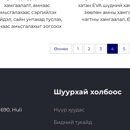
хамгаалалт, амнаас
хатан EVA шүдний ха
амьсгалахаас сэргийлэх
зөөлөн амны хамга
дэл, сайн унтахад туслах,
чагтны хамгаалал, 
наас амьсгалахыг зогсоох
Өмнөх
1
2
3
4
5
Шуурхай холбоос
690, Huli
Нүүр хуудас
Бидний тухайд