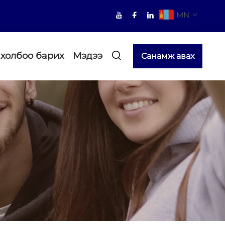
MN
 холбоо барих
Мэдээ
Санамж авах