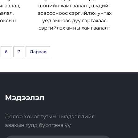
мгаалал,
шөнийн хамгаалалт, шүдийг
алал,
зовоосноос сэргийлэх, унтах
боксын
үед амнаас дуу гаргахаас
сэргийлэх амны хамгаалалт
6
7
Дараах
Мэдээлэл
Долоо хоног тутмын мэдээллийг
авахын тулд бүртгэнэ үү