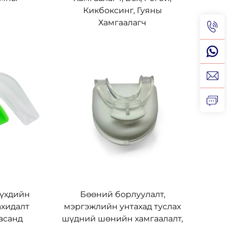
Кикбоксинг, Гуяны
Хамгаалагч
үүхдийн
Бөөний борлуулалт,
ахидалт
мэргэжлийн унтахад туслах
асанд
шүдний шөнийн хамгаалалт,