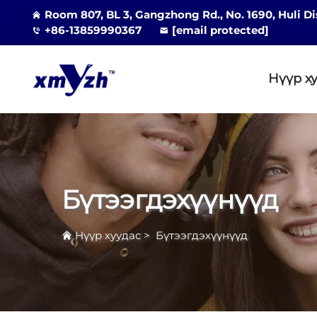
Room 807, BL 3, Gangzhong Rd., No. 1690, Huli Di
+86-13859990367
[email protected]
Нүүр х
Бүтээгдэхүүнүүд
Нүүр хуудас
>
Бүтээгдэхүүнүүд