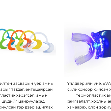
илтөн засварын үед амны
Үйлдвэрийн үнэ, EVА
арыг татдаг, өнгөцайрсан
силиконоор хийсэн х
пластик хэрэгсэл, амын
термопластик а
шүдийг цайруулахад
хамгаалалт, хоолны 
риулсан гэр дээр ашиглах
хамаарах, олон зори