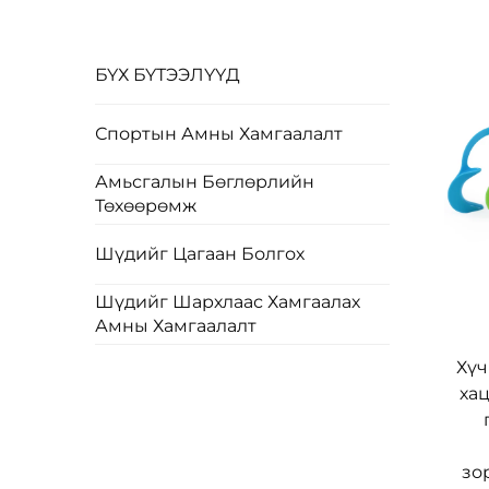
БҮХ БҮТЭЭЛҮҮД
Спортын Амны Хамгаалалт
Амьсгалын Бөглөрлийн
Төхөөрөмж
Шүдийг Цагаан Болгох
Шүдийг Шархлаас Хамгаалах
Амны Хамгаалалт
Хүч
хац
зо