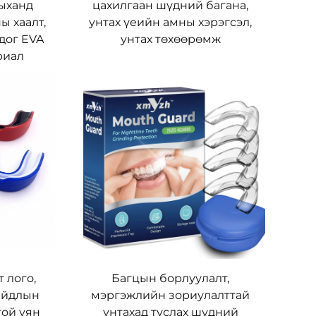
ныханд
цахилгаан шүдний багана,
ы хаалт,
унтах үеийн амны хэрэгсэл,
лдог EVA
унтах төхөөрөмж
риал
 лого,
Багцын борлуулалт,
айдлын
мэргэжлийн зориулалттай
той уян
унтахад туслах шүдний