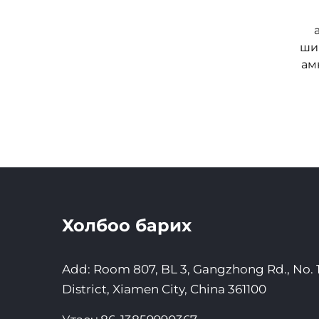
ший
ам
Холбоо барих
Add: Room 807, BL 3, Gangzhong Rd., No. 1
District, Xiamen City, China 361100