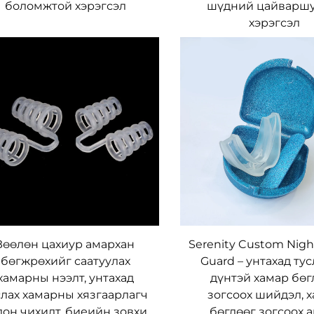
боломжтой хэрэгсэл
шүдний цайваршу
хэрэгсэл
Зөөлөн цахиур амархан
Serenity Custom Nig
бөгжрөхийг саатуулах
Guard – унтахад тус
хамарны нээлт, унтахад
дүнтэй хамар бөг
слах хамарны хязгаарлагч
зогсоох шийдэл, 
он чихилт, биеийн зовхи,
бөглөөг зогсоох 