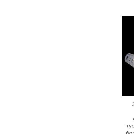
ту
бол