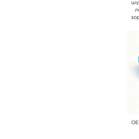
шү
л
зо
OE