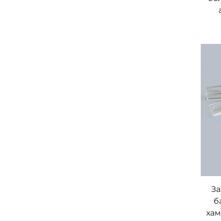
За
б
хам