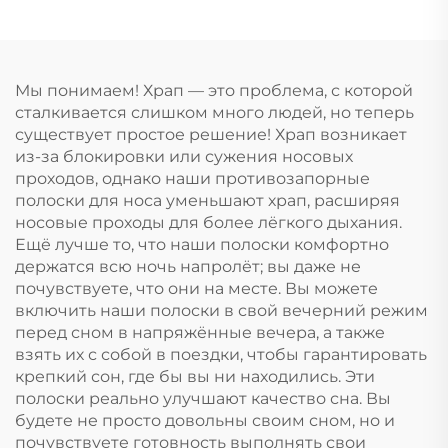
капы для зубов
товары
Средство от храпа
Приспособление для
остановки дыхания
Мы понимаем! Храп — это проблема, с которой
ртом во сне Лента
сталкивается слишком много людей, но теперь
для рта
существует простое решение! Храп возникает
из-за блокировки или сужения носовых
проходов, однако наши противозапорные
полоски для носа уменьшают храп, расширяя
носовые проходы для более лёгкого дыхания.
Ещё лучше то, что наши полоски комфортно
держатся всю ночь напролёт; вы даже не
почувствуете, что они на месте. Вы можете
включить наши полоски в свой вечерний режим
перед сном в напряжённые вечера, а также
взять их с собой в поездки, чтобы гарантировать
крепкий сон, где бы вы ни находились. Эти
полоски реально улучшают качество сна. Вы
будете не просто довольны своим сном, но и
почувствуете готовность выполнять свои