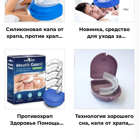
Силиконовая капа от
Новинка, средство
храпа, против храпа,
для ухода за
при апноэ, капа от
здоровьем,
бруксизма, средство
устройство для
для сна,
помощи во сне,
ортодонтическая
улучшает качество
капа, средства
сна, силиконовая и
личной гигиены,
EVA-капа от храпа
помощь при сне и
храпе
Противохрап
Технология хорошего
Здоровье Помощь
сна, капа от храпа,
при сне Капа для
устройство против
зубов Защитные
храпа, медицинские