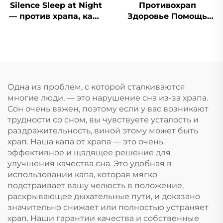
Silence Sleep at Night
Противохрап
— против храпа, капа
Здоровье Помощь
от храпа, капа от
при сне Капа для
скрежета зубами
зубов Защитные
ночная, средство от
капы для зубов
храпа для зубов
Средство от храпа
Приспособление для
остановки дыхания
Одна из проблем, с которой сталкиваются
ртом во сне Лента
многие люди, — это нарушение сна из-за храпа.
для рта
Сон очень важен, поэтому если у вас возникают
трудности со сном, вы чувствуете усталость и
раздражительность, виной этому может быть
храп. Наша капа от храпа — это очень
эффективное и щадящее решение для
улучшения качества сна. Это удобная в
использовании капа, которая мягко
подстраивает вашу челюсть в положение,
раскрывающее дыхательные пути, и доказано
значительно снижает или полностью устраняет
храп. Наши гарантии качества и собственные