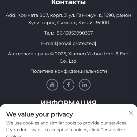
Контакты
Add: Комната 807, корп. 3, ул. Ганчжун, д. 1690, район
Хули, город Сямынь, Китай, 361100
Тел.:
+86-13859990367
E-mail:
[email protected]
Авторские права © 2025, Xiamen Yizhou Imp. & Exp.
Co., Ltd.
Политика конфиденциальности
ИНФОРМАЦИЯ
We value your privacy
Подпишитесь, чтобы получать нашу еженедельную
We use cookies and similar tools to provide our services.
рассылку
If you don't want to accept all cookies, click Personalize
cookies.