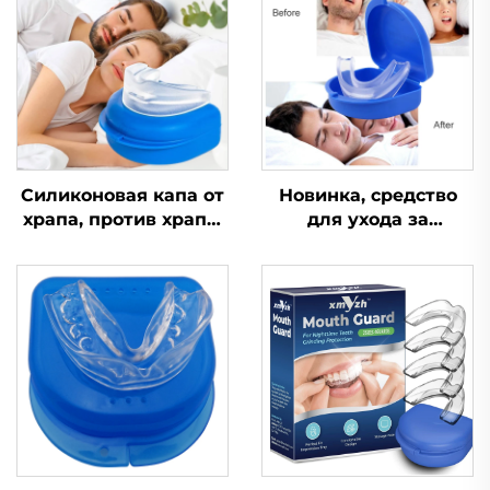
Силиконовая капа от
Новинка, средство
храпа, против храпа,
для ухода за
при апноэ, капа от
здоровьем,
бруксизма, средство
устройство для
для сна,
помощи во сне,
ортодонтическая
улучшает качество
капа, средства
сна, силиконовая и
личной гигиены,
EVA-капа от храпа
помощь при сне и
храпе