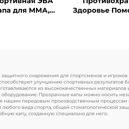
ортивная ЭВА
Противохра
апа для ММА,
Здоровье Пом
тбола, бокса,
при сне Капа 
силиконовая
зубов Защит
ита для зубов,
капы для зуб
зубная капа
Средство от х
Приспособле
для останов
дыхания ртом
защитного снаряжения для спортсменов и игроков в 
 способствуют улучшению спортивных результатов 
сне Лента для
зготавливаются из высококачественных материалов
на оборудование. Прозрачные капы можно носить нез
ря нашим передовым производственным процессам 
я любого вида спорта, общей стоматологической за
бную капу, созданную специально для него.