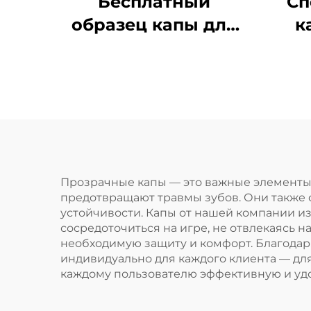
Бесплатный
Сп
образец капы для
к
спорта,
фу
формованная капа,
детская насадка,
защ
защита для зубов,
двухцветная ЭВА
капа для брекетов,
для ММА, бокса
Прозрачные капы — это важные элементы 
предотвращают травмы зубов. Они также
устойчивости. Капы от нашей компании и
сосредоточиться на игре, не отвлекаясь 
необходимую защиту и комфорт. Благода
индивидуально для каждого клиента — дл
каждому пользователю эффективную и удо