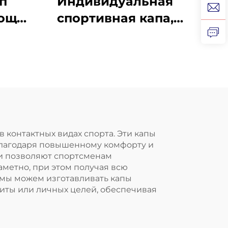
п
Индивидуальная
ощь
спортивная капа,
для
формованная
ные
детская насадка,
ов
защитные зубные
рапа
брекеты из ЭВА,
ние
двойного цвета, для
ки
ММА, бокса
 во
контактных видах спорта. Эти капы
благодаря повышенному комфорту и
 рта
 и позволяют спортсменам
аметно, при этом получая всю
мы можем изготавливать капы
щиты или личных целей, обеспечивая