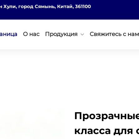
он Хули, город Сямынь, Китай, 361100
раница
О нас
Продукция
Свяжитесь с на
Прозрачные
класса для