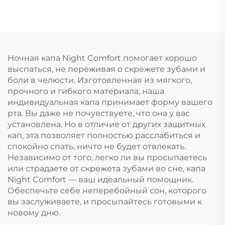
зубов Защитные
насадка, защитные
капы для зубов
зубные брекеты из
Средство от храпа
ЭВА, двойного цвета,
Приспособление для
для ММА, бокса
остановки дыхания
Ночная капа Night Comfort помогает хорошо
ртом во сне Лента
выспаться, не переживая о скрежете зубами и
для рта
боли в челюсти. Изготовленная из мягкого,
прочного и гибкого материала, наша
индивидуальная капа принимает форму вашего
рта. Вы даже не почувствуете, что она у вас
установлена. Но в отличие от других защитных
кап, эта позволяет полностью расслабиться и
спокойно спать, ничто не будет отвлекать.
Независимо от того, легко ли вы просыпаетесь
или страдаете от скрежета зубами во сне, капа
Night Comfort — ваш идеальный помощник.
Обеспечьте себе неперебойный сон, которого
вы заслуживаете, и просыпайтесь готовыми к
новому дню.