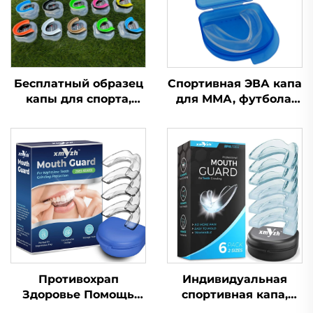
Бесплатный образец
Спортивная ЭВА капа
капы для спорта,
для ММА, футбола,
формованная капа,
бокса, силиконовая
детская насадка,
защита для зубов,
защита для зубов,
зубная капа
двухцветная ЭВА
капа для брекетов,
для ММА, бокса
Противохрап
Индивидуальная
Здоровье Помощь
спортивная капа,
при сне Капа для
формованная детская