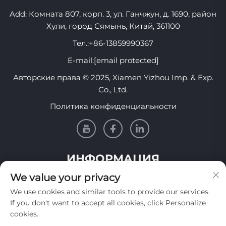
Add: Комната 807, корп. 3, ул. Ганчжун, д. 1690, район
Хули, город Сямынь, Китай, 361100
Тел.:
+86-13859990367
E-mail:
[email protected]
Авторские права © 2025, Xiamen Yizhou Imp. & Exp.
Co., Ltd.
Политика конфиденциальности
ИНФОРМАЦИЯ
We value your privacy
Подпишитесь, чтобы получать нашу еженедельную
We use cookies and similar tools to provide our services.
рассылку
If you don't want to accept all cookies, click Personalize
cookies.