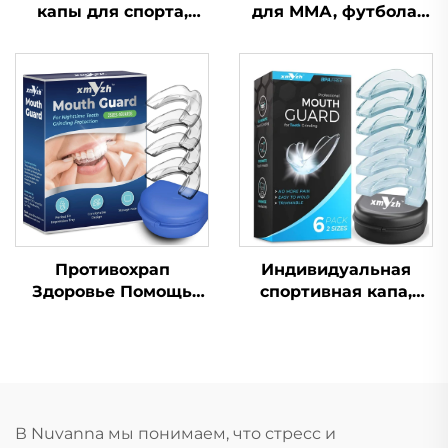
капы для спорта,
для ММА, футбола,
формованная капа,
бокса, силиконовая
детская насадка,
защита для зубов,
защита для зубов,
зубная капа
двухцветная ЭВА
капа для брекетов,
для ММА, бокса
Противохрап
Индивидуальная
Здоровье Помощь
спортивная капа,
при сне Капа для
формованная детская
зубов Защитные
насадка, защитные
капы для зубов
зубные брекеты из
Средство от храпа
ЭВА, двойного цвета,
Приспособление для
для ММА, бокса
остановки дыхания
В Nuvanna мы понимаем, что стресс и
ртом во сне Лента