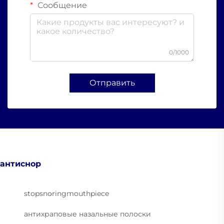
Сообщение
0/1000
Отправить
антиснор
stopsnoringmouthpiece
антихраповые назальные полоски