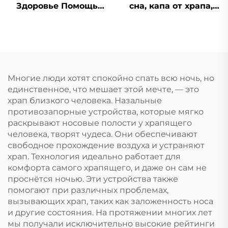
Здоровье Помощь
сна, капа от храпа,
при сне Капа для
устройство против
зубов Защитные
храпа, медицинские
капы для зубов
товары
Средство от храпа
Приспособление для
остановки дыхания
Многие люди хотят спокойно спать всю ночь, но
ртом во сне Лента
единственное, что мешает этой мечте, — это
для рта
храп близкого человека. Назальные
противозапорные устройства, которые мягко
раскрывают носовые полости у храпящего
человека, творят чудеса. Они обеспечивают
свободное прохождение воздуха и устраняют
храп. Технология идеально работает для
комфорта самого храпящего, и даже он сам не
проснётся ночью. Эти устройства также
помогают при различных проблемах,
вызывающих храп, таких как заложенность носа
и другие состояния. На протяжении многих лет
мы получали исключительно высокие рейтинги