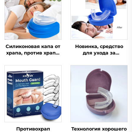
Силиконовая капа от
Новинка, средство
храпа, против храпа,
для ухода за
при апноэ, капа от
здоровьем,
бруксизма, средство
устройство для
для сна,
помощи во сне,
ортодонтическая
улучшает качество
капа, средства
сна, силиконовая и
личной гигиены,
EVA-капа от храпа
помощь при сне и
храпе
Противохрап
Технология хорошего