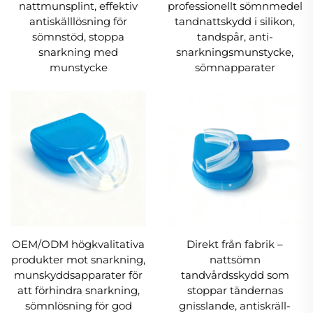
nattmunsplint, effektiv
professionellt sömnmedel
under sömnen.
antiskälllösning för
tandnattskydd i silikon,
sömnstöd, stoppa
tandspår, anti-
Hållbarhet och återanvändbarhet
snarkning med
snarkningsmunstycke,
munstycke
sömnapparater
Tillverkad med premiummaterial och levererad
tillsammans med ett antibakteriellt fodral är
våra näsventiler designade för långsiktig
användning. Dessa näsdilatatorer är bekväma
att bära, enkla att använda och lätta att rengöra.
Senaste design: Anti-snarkningspaket
med justerbar hakhake
En sömnunderlättnad som underlättar andning
OEM/ODM högkvalitativa
Direkt från fabrik –
och minskar snarkning.
produkter mot snarkning,
nattsömn
munskyddsapparater för
tandvårdsskydd som
Lättviktig, högkvalitativ material
att förhindra snarkning,
stoppar tändernas
sömnlösning för god
gnisslande, antiskräll-
Denna snarkningshindrande hakhake är