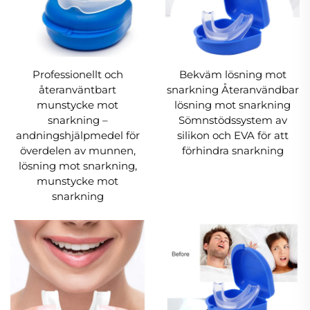
Medicinska material
Tack vare användningen av högkvalitativa
material och ett antibakteriellt fodral är våra
näsventiler byggda för långvarig användning.
Professionellt och
Bekväm lösning mot
Dessa näsdilatatorer är bekväma, lätta att
återanväntbart
snarkning Återanvändbar
munstycke mot
lösning mot snarkning
använda och enkla att rengöra.
snarkning –
Sömnstödssystem av
andningshjälpmedel för
silikon och EVA för att
Utveckling & Hantverk
överdelen av munnen,
förhindra snarkning
Denna anti-snarkningsutrustning har
lösning mot snarkning,
utvecklats av ledande öron-, näs- och halsläkare.
munstycke mot
snarkning
Den hjälper dig och dina nära och kära att sluta
snarka och andas lättare genom näsan medan
ni sover.
Vad ingår
Varje paket innehåller 8 par anti-