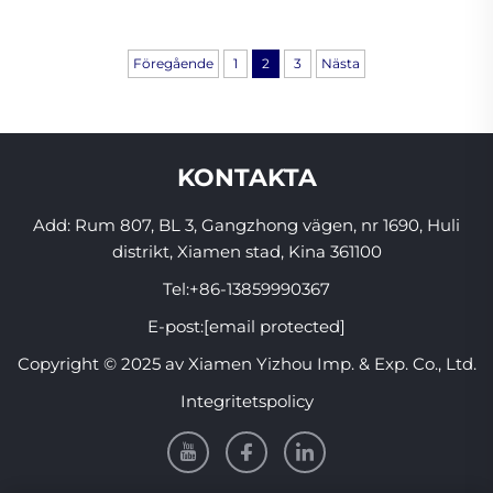
se förbättringar. Anledningen? Den fungerar
genom fysisk påverkan för att direkt motverka
Föregående
1
2
3
Nästa
snarkning.
KONTAKTA
Add: Rum 807, BL 3, Gangzhong vägen, nr 1690, Huli
distrikt, Xiamen stad, Kina 361100
Tel:
+86-13859990367
E-post:
[email protected]
Copyright © 2025 av Xiamen Yizhou Imp. & Exp. Co., Ltd.
Integritetspolicy