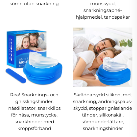
sömn utan snarkning
munskydd,
tillverkad av speciell neopren som bevarar
snarkningsapné-
hakens elasticitet över tid. Den har premium
hjälpmedel, tandspakar
sömmar, vilket säkerställer optimal prestanda
och lång livslängd.
Justerbara kardborrband
Utrustad med justerbara kardborrband erbjuder
hakhaken en bekväm passform för alla
användare – vilket gör den till en
universallösning i enhetsstorlek. Setet
inkluderar även näsventiler som passar perfekt
Rea! Snarknings- och
Skräddarsydd silikon, mot
inuti näsborren.
gnisslingshinder,
snarkning, andningspaus-
näsdilatator, snarkklips
skydd, stoppar gnisslande
Omedelbara resultat
för näsa, munstycke,
tänder, silikonskål,
snarkhinder med
sömnunderlättare,
Denna snarkningshinder ger omedelbara
kroppsförband
snarkningshinder
effekter – ingen behöver vänta en vecka för att