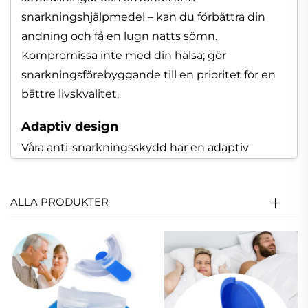
snarkningshjälpmedel – kan du förbättra din
andning och få en lugn natts sömn.
Kompromissa inte med din hälsa; gör
snarkningsförebyggande till en prioritet för en
bättre livskvalitet.
Adaptiv design
Våra anti-snarkningsskydd har en adaptiv
designteknik som ger bekväm och väl
anpassad skydd som är skräddarsydd efter dina
ALLA PRODUKTER
unika munegenskaper och behov. Utvecklade i
samarbete med öron-, näs- och halsläkare samt
tillverkade av högkvalitativa medicinska
material säkerställer vår produkt att du får en
fridfull, snarkfri sömn.