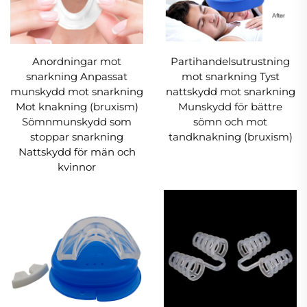
snarkningsnäsventiler, tillgängliga i 2 olika typer
och 4 storlekar. Denna snarkningslösning
levereras även med ett praktiskt
förvaringsfodral.
Anordningar mot
Partihandelsutrustning
snarkning Anpassat
mot snarkning Tyst
Vi är dedikerade till att hjälpa dig leva ett bättre
munskydd mot snarkning
nattskydd mot snarkning
Mot knakning (bruxism)
Munskydd för bättre
livsstilsval.
Sömnmunskydd som
sömn och mot
Vi är dedikerade till att skapa bättre anti-
stoppar snarkning
tandknakning (bruxism)
Nattskydd för män och
snarkningsskydd åt dig.
kvinnor
Långsiktiga fördelar med anti-
snarkningsskydd
Förbättrar sömnen
Minskar snarkningsvolymen
Förbättrar din partners sömnkvalitet