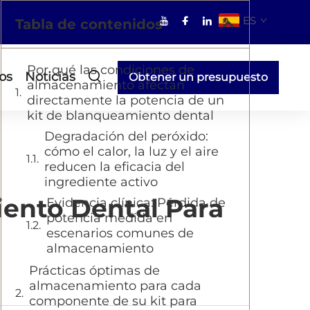
ES
Tabla de contenidos
Por qué las condiciones de
os
Noticias
Obtener un presupuesto
almacenamiento afectan
directamente la potencia de un
kit de blanqueamiento dental
Degradación del peróxido:
cómo el calor, la luz y el aire
reducen la eficacia del
ingrediente activo
ento Dental Para
Evidencia clínica: Pérdida de
potencia medida en
escenarios comunes de
almacenamiento
Prácticas óptimas de
almacenamiento para cada
componente de su kit para