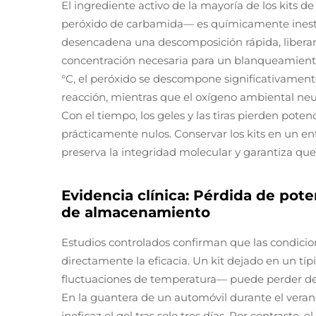
El ingrediente activo de la mayoría de los kits
peróxido de carbamida— es químicamente inestable
desencadena una descomposición rápida, liber
concentración necesaria para un blanqueamient
°C, el peróxido se descompone significativamente 
reacción, mientras que el oxígeno ambiental neu
Con el tiempo, los geles y las tiras pierden pote
prácticamente nulos. Conservar los kits en un e
preserva la integridad molecular y garantiza que 
Evidencia clínica: Pérdida de po
de almacenamiento
Estudios controlados confirman que las condici
directamente la eficacia. Un kit dejado en un t
fluctuaciones de temperatura— puede perder del 
En la guantera de un automóvil durante el verano
ineficaz el gel tras solo tres días. Por contrast