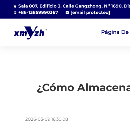
Sala 807, Edificio 3, Calle Gangzhong, N.º 1690, D
+86-13859990367
[email protected]
Página De 
¿Cómo Almacenar
2026-05-09 16:30:08