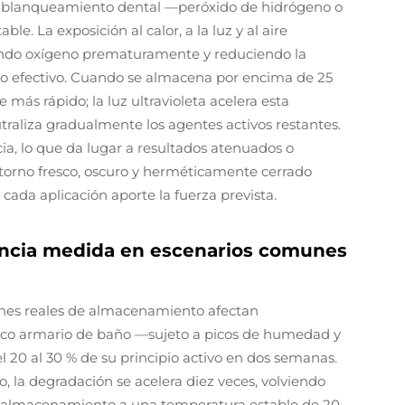
 de blanqueamiento dental —peróxido de hidrógeno o
. La exposición al calor, a la luz y al aire
ando oxígeno prematuramente y reduciendo la
o efectivo. Cuando se almacena por encima de 25
más rápido; la luz ultravioleta acelera esta
traliza gradualmente los agentes activos restantes.
ncia, lo que da lugar a resultados atenuados o
ntorno fresco, oscuro y herméticamente cerrado
cada aplicación aporte la fuerza prevista.
tencia medida en escenarios comunes
ones reales de almacenamiento afectan
ípico armario de baño —sujeto a picos de humedad y
20 al 30 % de su principio activo en dos semanas.
, la degradación se acelera diez veces, volviendo
e, el almacenamiento a una temperatura estable de 20