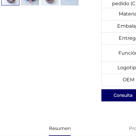
pedido (
Materia
Embala
Entreg
Funció
Logoti
OEM
Consulta
Resumen
Pr