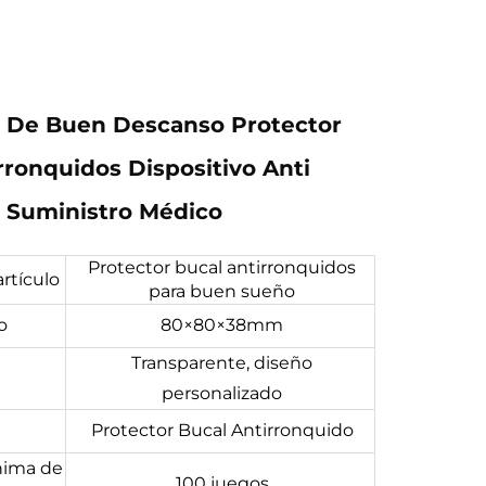
a De Buen Descanso Protector
rronquidos Dispositivo Anti
 Suministro Médico
Protector bucal antirronquidos
rtículo
para buen sueño
o
80×80×38mm
Transparente, diseño
personalizado
Protector Bucal Antirronquido
nima de
100 juegos