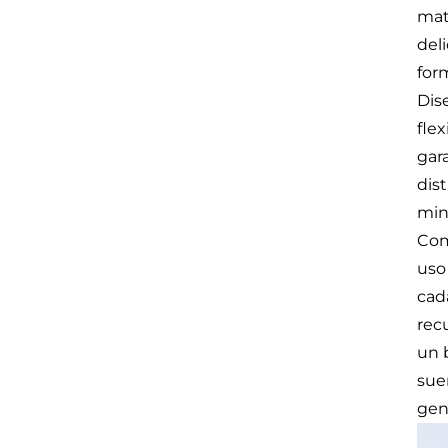
mate
deli
for
Dis
fle
gar
dist
min
Com
uso
cad
recu
un 
sue
gen