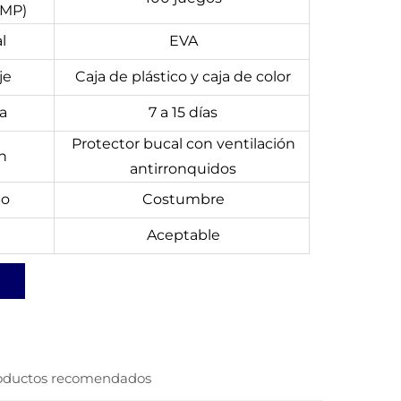
CMP)
l
EVA
je
Caja de plástico y caja de color
a
7 a 15 días
Protector bucal con ventilación
n
antirronquidos
po
Costumbre
Aceptable
oductos recomendados