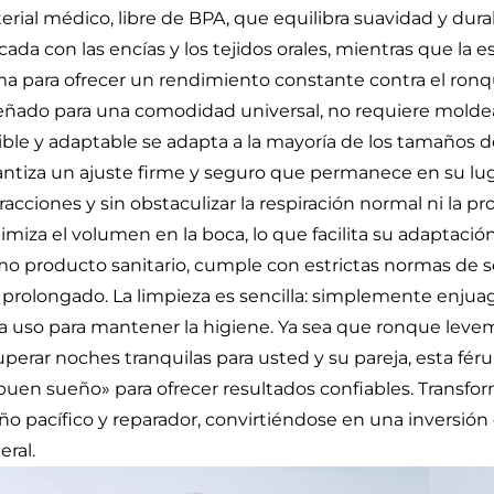
rial médico, libre de BPA, que equilibra suavidad y durabi
cada con las encías y los tejidos orales, mientras que la 
ma para ofrecer un rendimiento constante contra el ronq
eñado para una comodidad universal, no requiere moldea
xible y adaptable se adapta a la mayoría de los tamaños d
antiza un ajuste firme y seguro que permanece en su luga
racciones y sin obstaculizar la respiración normal ni la pro
imiza el volumen en la boca, lo que facilita su adaptación
o producto sanitario, cumple con estrictas normas de se
 prolongado. La limpieza es sencilla: simplemente enjua
a uso para mantener la higiene. Ya sea que ronque le
perar noches tranquilas para usted y su pareja, esta férul
buen sueño» para ofrecer resultados confiables. Transfor
ño pacífico y reparador, convirtiéndose en una inversión 
eral.