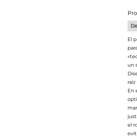
Pro
De
El 
par
«te
un 
Dis
raíz
En 
opt
man
just
el 
evi