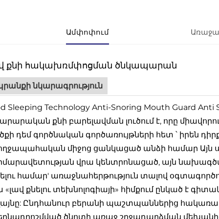
Ամփոփում
Առաջա
վ քնի հակախռմփոցման ծնկապարան
րանքի նկարագրություն
d Sleeping Technology Anti-Snoring Mouth Guard Anti S
արարական քնի բարելավման լուծում է, որը միավորո
ծքի դեմ գործնական գործառույթների հետ ՝ իրեն դ
ղջապահական միջոց ցանկացած անձի համար Այն ստ
րմարավետության վրա կենտրոնացած, այն նախագծվ
ծելու համար' առաջնահերթություն տալով օգտագործո
 «լավ քնելու տեխնոլոգիայի» հիմքում ընկած է գի
այնը: Ընդհանուր բերանի պաշտպաններից հակառակ,
ղնադրոշմված ծնոտի առաջ շրջադարձման մեխանիզմ,