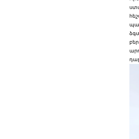
ստ
հեշ
պահ
ձգտ
բեր
արդ
դար