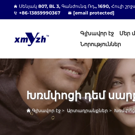
Սենյակ 807, BL 3, Գանժունգ Ռդ., 1690, Հուլի
+86-13859990367
[email protected]
Գլխավոր էջ
Մեր 
Նորություններ
Խռմփոցի դեմ սար
Գլխավոր էջ
>
Արտադրանքներ
>
Խռմփոց