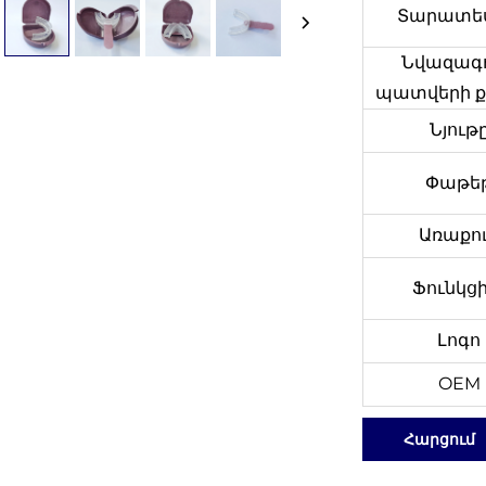
Տարատե
Նվազագո
պատվերի 
Նյութ
Փաթե
Առաքո
Ֆունկց
Լոգո
OEM
Հարցում