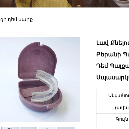
ցի դեմ սարք
Լավ Քնելո
Բերանի Պ
Դեմ Պայք
Սպասարկմ
Անվանո
չափս
Գույն