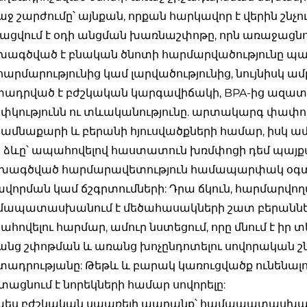
ջ շարժումը՝ այնքան, որքան հարկավոր է վերին շնչո
ացվում է օդի անցման խառնաշփոթը, որն առաջացնո
խագծված է բնական ծնոտի հարմարվածությունը պա
արմարությունից կամ լարվածությունից, նույնիսկ ամ
ադրված է բժշկական կարգավիճակի, BPA-ից ազատ ն
կությունն ու տևականությունը. արտակարգ փափուկ
ամնաքարի և բերանի հյուսվածքների համար, իսկ 
ր ձևը՝ ապահովելով հաստատուն խռմփոցի դեմ պայքար
խագծված հարմարավետություն համապարփակ օգտ
վորման կամ ճշգրտումների: Դրա ճկուն, հարմարվո
մապատասխանում է մեծահասակների շատ բերանների 
հովելու հարմար, ամուր նստեցում, որը մնում է իր տ
նց շփոթման և առանց խոչընդոտելու սովորական շ
ադրությանը: Թեթև և բարակ կառուցվածք ունենալով՝
տացնում է նորեկների համար սովորելը:
պես բժշկական սպառելի ապրանք՝ համապատասխան