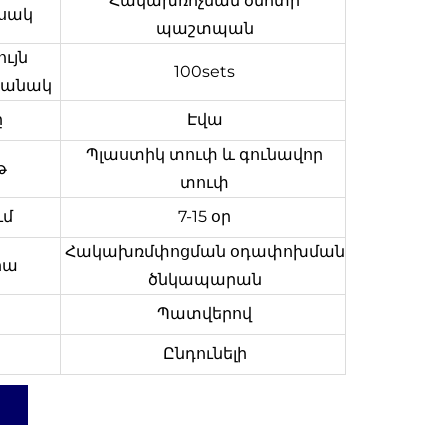
Հակախռոչման ծնոտի
սակ
պաշտպան
ւյն
100sets
քանակ
ը
Էվա
Պլաստիկ տուփ և գունավոր
թ
տուփ
ւմ
7-15 օր
Հակախռմփոցման օդափոխման
իա
ծնկապարան
Պատվերով
Ընդունելի