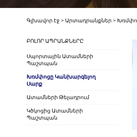
Գլխավոր էջ >
Արտադրանքներ
>
Խռմփո
ԲՈԼՈՐ ԱՊՐԱՆՔՆԵՐԸ
Սպորտային Ատամների
Պաշտպան
Խռմփոցը Կանխարգելող
Սարք
Ատամների Թելադրում
Կծկոցից Ատամների
Պաշտպան