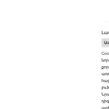
Լա
Ապ
Goo
նոր
քոր
առո
հա
լու
Նրա
դիզ
ստե