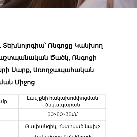
ւ Տեխնոլոգիա՝ Ռնգոցը Կանխող
աշտպանական Ծածկ, Ռնգոցի
արի Սարք, Առողջապահական
ան Միջոց
Լավ քնի հակախռմփոցման
ւմը
ծնկապարան
80×80×38մմ
Թափանցիկ, ընտրված նախշ