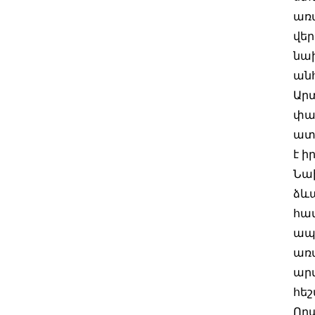
առա
վեր
նա
անհ
Արտ
փափ
ատ
է ի
Նա
ձևա
հա
ապա
առա
արտ
հեշ
Որ