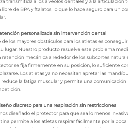
rza transmitida a los alvéolos dentales y a la articulaci
 libre de BPA y ftalatos, lo que lo hace seguro para un co
lar.
Retención personalizada sin intervención dental
 de los mayores obstáculos para los atletas es consegu
su lugar. Nuestro producto resuelve este problema med
a retención mecánica alrededor de los subcortes naturales
tector se fija firmemente en su posición, lo suficiente co
plazarse. Los atletas ya no necesitan apretar las mandíbul
 reduce la fatiga muscular y permite una comunicación 
petición.
iseño discreto para una respiración sin restricciones
os diseñado el protector para que sea lo menos invasivo
tina permite a los atletas respirar fácilmente por la boca