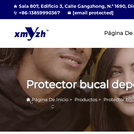
Sala 807, Edificio 3, Calle Gangzhong, N.º 1690, D
+86-13859990367
[email protected]
Página De 
Protector bucal dep
Página De Inicio
>
Productos
>
Protector buc