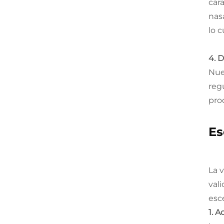
car
nas
lo 
4. D
Nue
reg
pro
Es
La 
val
esc
1. 