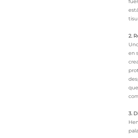
fue
está
tisu
2. 
Uno
en 
cre
pro
des
que
com
3. D
Hem
pala