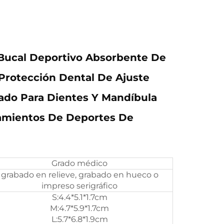
 Bucal Deportivo Absorbente De
Protección Dental De Ajuste
ado Para Dientes Y Mandíbula
amientos De Deportes De
Grado médico
grabado en relieve, grabado en hueco o
impreso serigráfico
S:4.4*5.1*1.7cm
M:4.7*5.9*1.7cm
L:5.7*6.8*1.9cm