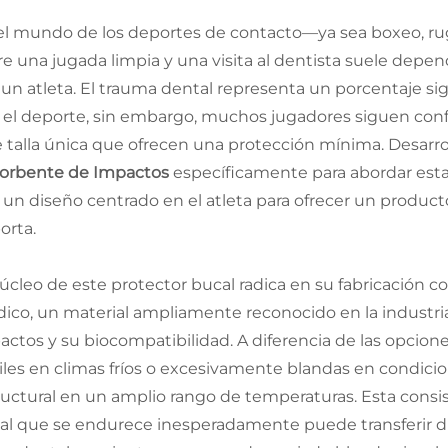
el mundo de los deportes de contacto—ya sea boxeo, ru
re una jugada limpia y una visita al dentista suele depen
 un atleta. El trauma dental representa un porcentaje sig
 el deporte, sin embargo, muchos jugadores siguen conf
e talla única que ofrecen una protección mínima. Desarr
orbente de Impactos
específicamente para abordar est
 un diseño centrado en el atleta para ofrecer un produ
orta.
núcleo de este protector bucal radica en su fabricación c
ico, un material ampliamente reconocido en la industria
actos y su biocompatibilidad. A diferencia de las opcio
giles en climas fríos o excesivamente blandas en condici
ructural en un amplio rango de temperaturas. Esta consi
al que se endurece inesperadamente puede transferir di