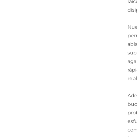
raí
disi
Nue
per
abl
sup
aga
ráp
repl
Ade
buc
pro
esf
com