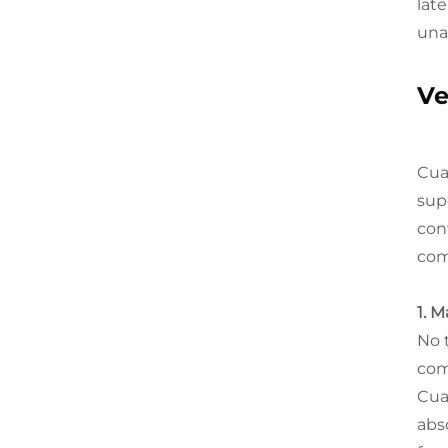
lat
una 
Ve
Cua
sup
con
com
1. 
No 
com
Cua
abs