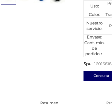
Pr
Uso:
Color:
Tra
Nuestro
P
servicio:
Envase:
Cant. mín.
de
pedido：
1601681
Spu:
Consulta
Resumen
Pr