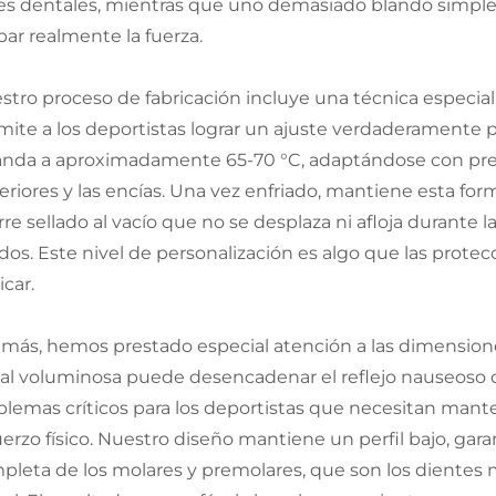
ces dentales, mientras que uno demasiado blando simplem
par realmente la fuerza.
stro proceso de fabricación incluye una técnica especia
mite a los deportistas lograr un ajuste verdaderamente p
anda a aproximadamente 65-70 °C, adaptándose con preci
eriores y las encías. Una vez enfriado, mantiene esta fo
rre sellado al vacío que no se desplaza ni afloja durante 
idos. Este nivel de personalización es algo que las pro
icar.
más, hemos prestado especial atención a las dimensiones 
al voluminosa puede desencadenar el reflejo nauseoso o i
blemas críticos para los deportistas que necesitan mant
uerzo físico. Nuestro diseño mantiene un perfil bajo, ga
pleta de los molares y premolares, que son los dientes m