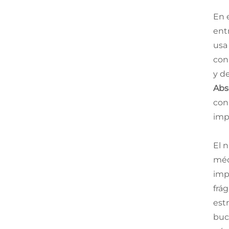
En 
ent
usa
con
y d
Abs
con
imp
El 
méd
imp
frá
est
buc