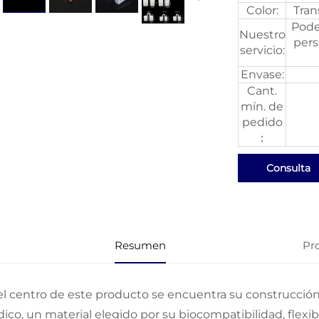
Color:
Tran
Pode
Nuestro
pers
servicio:
Envase:
Cant.
mín. de
pedido
：
Consulta
Resumen
Pr
el centro de este producto se encuentra su construcció
ico, un material elegido por su biocompatibilidad, flexib