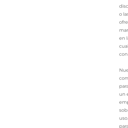
dis
o l
ofr
mar
en 
cua
con
Nue
com
par
un 
emp
sob
uso
par