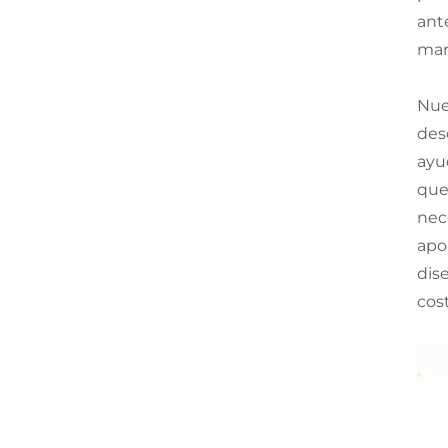
ant
mar
Nue
desd
ayu
que
nec
apo
dis
cos