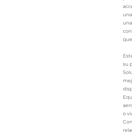
acc
una
una
con
que
Est
su 
Sol
mej
dis
Equ
aer
o vi
Con
rel