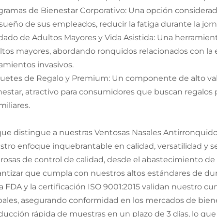
gramas de Bienestar Corporativo: Una opción considerad
 sueño de sus empleados, reducir la fatiga durante la jor
dado de Adultos Mayores y Vida Asistida: Una herramient
ltos mayores, abordando ronquidos relacionados con la 
tamientos invasivos.
uetes de Regalo y Premium: Un componente de alto val
nestar, atractivo para consumidores que buscan regalos p
miliares.
que distingue a nuestras Ventosas Nasales Antirronquido
stro enfoque inquebrantable en calidad, versatilidad y s
urosas de control de calidad, desde el abastecimiento de 
antizar que cumpla con nuestros altos estándares de dura
la FDA y la certificación ISO 9001:2015 validan nuestro c
bales, asegurando conformidad en los mercados de bien
ducción rápida de muestras en un plazo de 3 días, lo que 