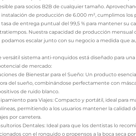
esible para socios B2B de cualquier tamaño. Aprovechand
 instalación de producción de 6.000 m², cumplimos los
 tasa de entrega puntual del 99,5 % para mantener su c
tratiempos. Nuestra capacidad de producción mensual d
 podamos escalar junto con su negocio a medida que 
e versátil sistema anti-ronquidos está diseñado para u
potencial de mercado:
uciones de Bienestar para el Sueño: Un producto esencial
ora del sueño, combinándose perfectamente con máscara
positivos de ruido blanco.
ipamiento para Viajes: Compacto y portátil, ideal para ma
olíneas, permitiendo a los usuarios mantener la calidad 
ajes por carretera.
sultorios Dentales: Ideal para que los dentistas lo rec
acionados con el ronquido o propensos a la boca seca por