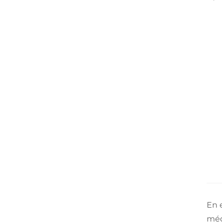
En 
méd