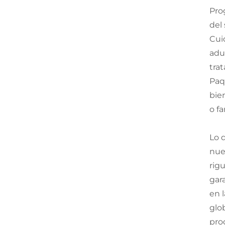
Pro
del
Cui
adu
tra
Paq
bie
o fa
Lo 
nue
rig
gar
en 
glo
pro