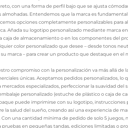
creto, con una forma de perfil bajo que se ajusta cómoda
as almohadas. Entendemos que la marca es fundamental pa
ecemos opciones completamente personalizables para alin
ca. Añada su logotipo personalizado mediante marca en re
la caja de almacenamiento o en los componentes del prod
lquier color personalizado que desee – desde tonos neu
 su marca – para crear un producto que destaque en el 
stro compromiso con la personalización va más allá de la
erciales únicas. Aceptamos pedidos personalizados, lo 
a mercados especializados, perfeccionar la suavidad del
embalaje personalizado (estuche de plástico o caja de cart
aque puede imprimirse con su logotipo, instrucciones 
re la salud del sueño, creando así una experiencia de m
. Con una cantidad mínima de pedido de solo 5 juegos, nu
a pruebas en pequeñas tandas, ediciones limitadas o pro