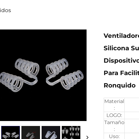
uidos
Ventilador
Silicona S
Dispositiv
Para Facil
Ronquido
Material
:
LOGO:
Tamaño
:
Uso: