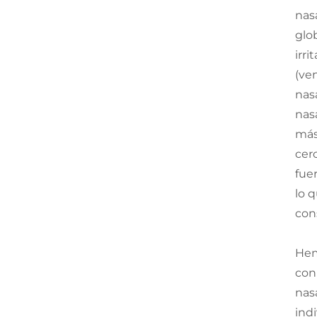
nas
glob
irr
(ve
nas
nas
más
cerc
fue
lo 
con
Hem
con
nas
ind