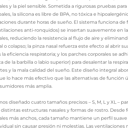
ales y la piel sensible. Sometida a rigurosas pruebas pa
ales, la silicona es libre de BPA, no tóxica e hipoalergén
itaciones durante horas de sueño. El sistema funciona de f
ntilaciones anti-ronquidos) se insertan suavemente en la
ales, reduciendo la resistencia al flujo de aire y elimin
al o colapso; la pinza nasal refuerza este efecto al abri
 la eficiencia respiratoria; y los parches corporales se 
a de la barbilla o labio superior) para desalentar la respi
rtes y la mala calidad del sueño. Este diseño integral ab
que lo hace más efectivo que las alternativas de función 
sumidores más amplia.
os diseñado cuatro tamaños precisos – S, M, L y XL – par
 distintas estructuras nasales y formas de rostro. Desd
ales más anchos, cada tamaño mantiene un perfil suave y
ividual sin causar presión ni molestias. Las ventilaciones