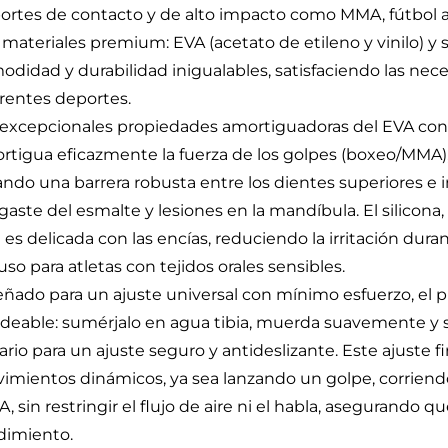
ortes de contacto y de alto impacto como MMA, fútbol 
 materiales premium: EVA (acetato de etileno y vinilo) y s
odidad y durabilidad inigualables, satisfaciendo las nece
erentes deportes.
 excepcionales propiedades amortiguadoras del EVA cons
rtigua eficazmente la fuerza de los golpes (boxeo/MMA), p
ndo una barrera robusta entre los dientes superiores e inf
gaste del esmalte y lesiones en la mandíbula. El silicona,
 es delicada con las encías, reduciendo la irritación dur
uso para atletas con tejidos orales sensibles.
eñado para un ajuste universal con mínimo esfuerzo, el 
deable: sumérjalo en agua tibia, muerda suavemente y s
ario para un ajuste seguro y antideslizante. Este ajuste
imientos dinámicos, ya sea lanzando un golpe, corriend
, sin restringir el flujo de aire ni el habla, asegurand
dimiento.