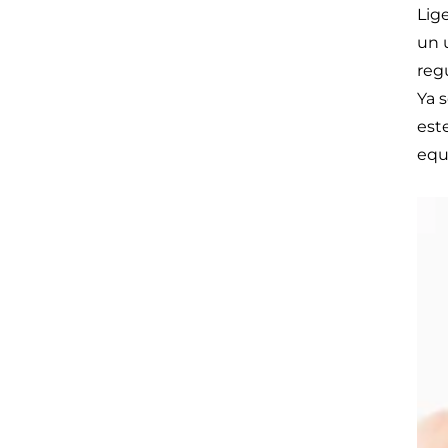
Lige
un 
reg
Ya 
est
equ