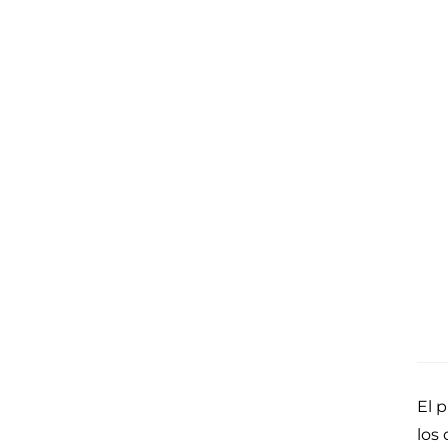
El 
los