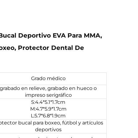
 Bucal Deportivo EVA Para MMA,
oxeo, Protector Dental De
Grado médico
grabado en relieve, grabado en hueco o
impreso serigráfico
S:4.4*5.1*1.7cm
M:4.7*5.9*1.7cm
L:5.7*6.8*1.9cm
otector bucal para boxeo, fútbol y artículos
deportivos