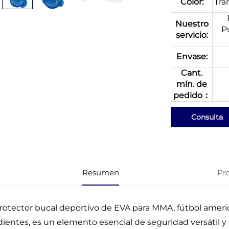
Color:
Tra
Nuestro
P
servicio:
Envase:
Cant.
mín. de
pedido：
Consulta
Resumen
Pr
protector bucal deportivo de EVA para MMA, fútbol americ
 dientes, es un elemento esencial de seguridad versátil y