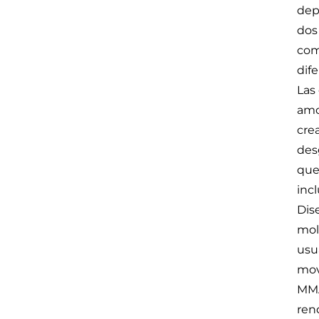
dep
dos
com
dif
Las
amo
crea
des
que
incl
Dis
mol
usu
mov
MMA
ren