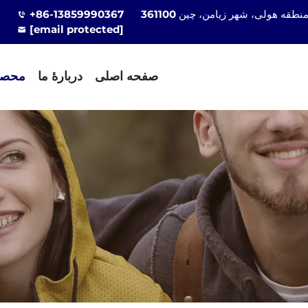
+86-13859990367
[email protected]
صفحه اصلی
دربارهٔ ما
محصو