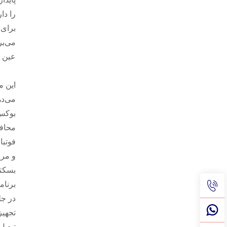
می‌بر
عین ح
این م
می‌ده
بوکس 
محاف
فوتبا
و مرب
بسکتب
برنام
در جل
تجهیز
تبدیل