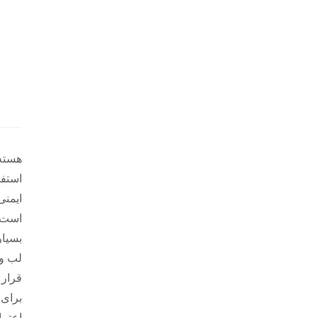
هسته 
استفا
است. 
بسیار
لب و 
قرار 
برای 
اعتما