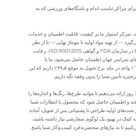
ای مراکز تناسب اندام و باشگاه‌های ورزشی که به
با لوگوی ما را برای شرکای B2B متمایز می‌کند، تمرکز استوار ما بر کیفیت، قابلیت اطمینان و خدمات
 — از تهیه مواد اولیه تا مونتاژ نهایی — تا از نظر
دوام، اندازه مناسب و ایمنی استانداردهای بالای ما را برآورده کند. ثبت نام ما در سازمان FDA و گواهی ISO 9001:2015، رعایت
ارهای سراسر جهان اطمینان حاصل می‌شود. ما با
بهره‌گیری از یک کارخانه ۶۰۰۰ متر مربعی و ظرفیت تولید بیش از ۱٬۰۰۰٬۰۰۰ واحد در ماه، نرخ تحویل به موقع ۹۹٫۵٪ داریم که این
نجیره تأمین شما را بدون وقفه نگه داریم.
ما همکاری B2B را اولویت‌بندی می‌کنیم و تولید سریع نمونه‌ها را در عرض 3 روز ارائه می‌دهیم تا بتوانید طرح‌ها، رنگ‌ها و اندازه‌ها را
فته و اطمینان حاصل شود که محصول با انتظارات شما
بحث‌های اولیه طراحی تا پشتیبانی پس از تحویل، آماده
 کمک در بهبود یک لوگوی سفارشی نیاز داشته باشید،
کنیم تا به نیازهای منحصربه‌فرد کسب‌وکار شما پاسخ