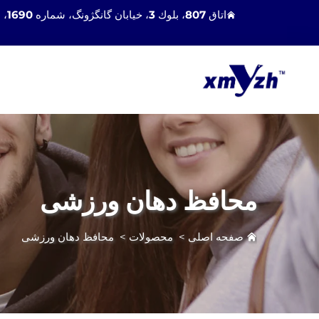
اتاق 807، بلوك 3، خیابان گانگژونگ، شماره 1690، منطقه هولی، شهر زیامن، چین 361100
محافظ دهان ورزشی
صفحه اصلی
>
محصولات
>
محافظ دهان ورزشی