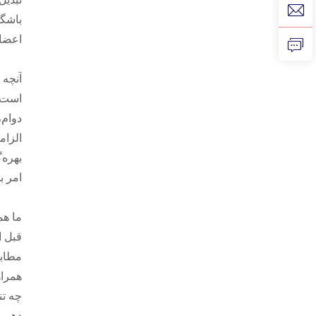
باشگا
اعضای
است. 
الزام
امر ب
قبل ا
مطابق
همراه
چه تن
دهیم.