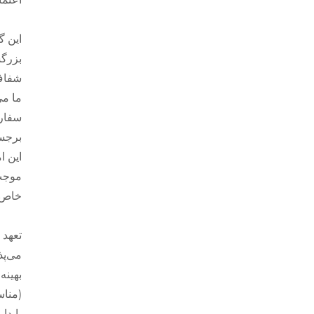
این گ
بزرگس
شفاف 
سفارش
برجست
این ا
موجب 
خاص ت
تعهد 
می‌پذ
بهینه
(مناس
پایدا