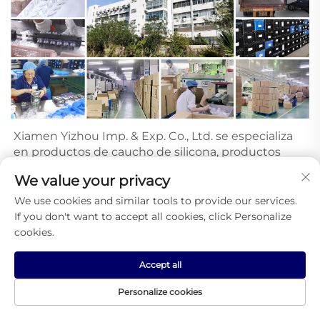
Xiamen Yizhou Imp. & Exp. Co., Ltd. se especializa 
en productos de caucho de silicona, productos 
plásticos, diseño de moldes y 
We value your privacy
producción. Nuestra empresa ocupa una superficie 
de 6.000 metros cuadrados. Desde I+D, producción 
We use cookies and similar tools to provide our services.
y montaje hasta servicio al cliente, somos capaces 
If you don't want to accept all cookies, click Personalize
de llevar a cabo una fabricación estándar en línea. 
cookies.
Hemos recibido comentarios destacados de todos 
nuestros clientes gracias a nuestra excelente 
Accept all
tecnología, equipos avanzados y sistema de 
Personalize cookies
gestión completo. Nuestro objetivo es manejar 
una gama más amplia de productos para satisfacer 