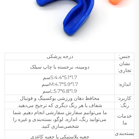
جنس:
درجه پزشکی
نشان
دومینه، برجسته یا چاپ سیلک
تجاری:
S:4.4*5.1*1.7سم
اندازه:
M:4.7*5.9*1.7سم
L:5.7*6.8*1.9سم
کاربرد:
محافظ دهان ورزشی بوکسینگ و فوتبال
رنگ:
شفاف یا هر رنگ دیگری که ترجیح می‌دهید.
ما می‌توانیم سفارش سفارشی انجام دهیم. شما
خدمات
می‌توانید رنگ، اندازه، لوگو، بسته‌بندی و غیره را
ما:
شخصی‌سازی کنید.
بسته‌بندی
جعبه پلاستیکی یا جعبه کاغذی