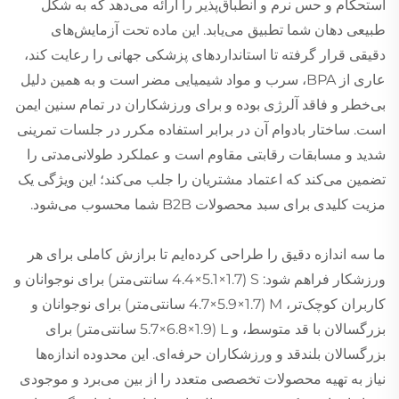
استحکام و حس نرم و انطباق‌پذیر را ارائه می‌دهد که به شکل
طبیعی دهان شما تطبیق می‌یابد. این ماده تحت آزمایش‌های
دقیقی قرار گرفته تا استانداردهای پزشکی جهانی را رعایت کند،
عاری از BPA، سرب و مواد شیمیایی مضر است و به همین دلیل
بی‌خطر و فاقد آلرژی بوده و برای ورزشکاران در تمام سنین ایمن
است. ساختار بادوام آن در برابر استفاده مکرر در جلسات تمرینی
شدید و مسابقات رقابتی مقاوم است و عملکرد طولانی‌مدتی را
تضمین می‌کند که اعتماد مشتریان را جلب می‌کند؛ این ویژگی یک
مزیت کلیدی برای سبد محصولات B2B شما محسوب می‌شود.
ما سه اندازه دقیق را طراحی کرده‌ایم تا برازش کاملی برای هر
ورزشکار فراهم شود: S (4.4×5.1×1.7 سانتی‌متر) برای نوجوانان و
کاربران کوچک‌تر، M (4.7×5.9×1.7 سانتی‌متر) برای نوجوانان و
بزرگسالان با قد متوسط، و L (5.7×6.8×1.9 سانتی‌متر) برای
بزرگسالان بلندقد و ورزشکاران حرفه‌ای. این محدوده اندازه‌ها
نیاز به تهیه محصولات تخصصی متعدد را از بین می‌برد و موجودی