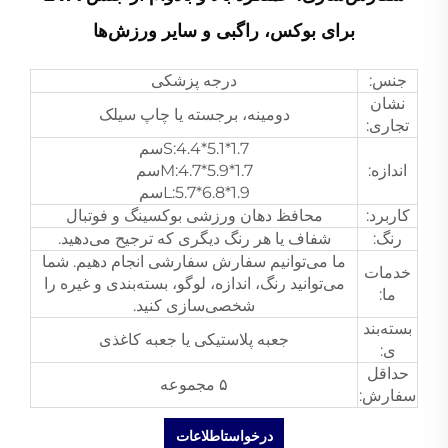
برای بوکس، راگبی و سایر ورزش‌ها
جنس:
درجه پزشکی
نشان
دومینه، برجسته یا چاپ سیلک
تجاری:
S:4.4*5.1*1.7سم
اندازه:
M:4.7*5.9*1.7سم
L:5.7*6.8*1.9سم
کاربرد:
محافظ دهان ورزشی بوکسینگ و فوتبال
رنگ:
شفاف یا هر رنگ دیگری که ترجیح می‌دهید.
ما می‌توانیم سفارش سفارشی انجام دهیم. شما
خدمات
می‌توانید رنگ، اندازه، لوگو، بسته‌بندی و غیره را
ما:
شخصی‌سازی کنید.
بسته‌بند
جعبه پلاستیکی یا جعبه کاغذی
ی:
حداقل
۵ مجموعه
سفارش:
درخواستاطلاعات