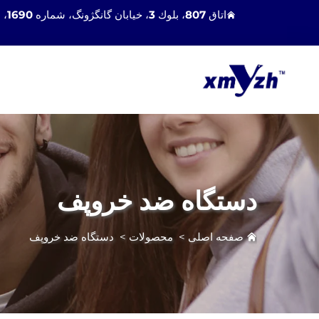
اتاق 807، بلوك 3، خیابان گانگژونگ، شماره 1690، منطقه هولی، شهر زیامن، چین 361100
دستگاه ضد خروپف
صفحه اصلی
>
محصولات
>
دستگاه ضد خروپف