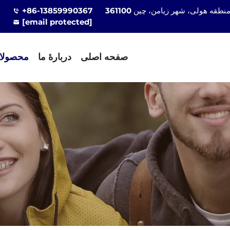
+86-13859990367
[email protected]
صفحه اصلی
دربارهٔ ما
محصولا