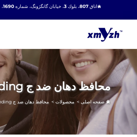
اتاق 807، بلوك 3، خیابان گانگژونگ، شماره 1690، منطقه هولی، شهر زیامن، چین 361100
محافظ دهان ضد ج grinding
صفحه اصلی
>
محصولات
>
محافظ دهان ضد ج grinding