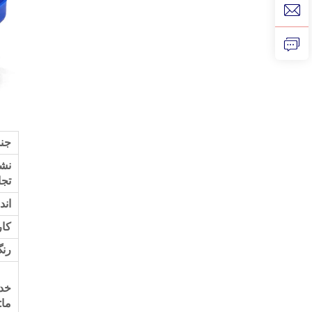
جن
نش
تجا
اند
کار
رنگ
خد
ما: