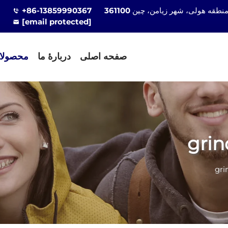
+86-13859990367
[email protected]
صفحه اصلی
دربارهٔ ما
محصولا