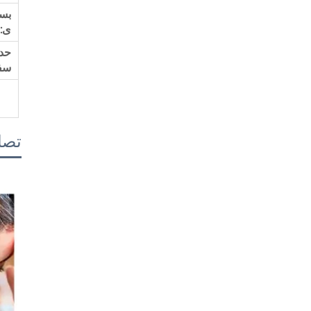
بست
ی:
حد
سف
تصا