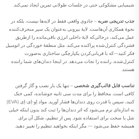
شیمیایی مشکوکی حتی در جلسات طولانی تمرین ایجاد نمی‌کند.
جذب تدریجی ضربه
– جادوی واقعی فقط در لایه‌ها نیست، بلکه در
نحوهٔ همکاری آن‌هاست. لایهٔ بیرونی به‌عنوان یک سپر منحرف‌کننده
عمل می‌کند، درحالی‌که لایهٔ داخلی انرژی باقی‌مانده را ازطریق
فشردگی کنترل‌شده پراکنده می‌کند. مثل منطقهٔ خوردگی در اتومبیل
فکر کنید—که با قربانی‌کردن یکپارچگی ساختاری به‌صورت
کنترل‌شده، راننده را نجات می‌دهد. در اینجا دندان‌های شما راننده
هستند.
تناسب قابل قالب‌گیری شخصی
– تنها یک بار نصب و گاز گرفتن
کافی است. محافظ را برای مدت سی ثانیه جوشانده، کمی خنک
کنید، سپس با قدرت روی دندان‌ها فشار آورید. مواد اِو-اِی-اِی (EVA)
به اندازه‌ای نرم می‌شود که اثر دندان‌ها را ثبت کند بدون اینکه خیلی
شل یا سخت برای استفاده شود. پس از تنظیم، شکل آن برای
همیشه حفظ می‌شود — مگر اینکه بخواهید تنظیم را تغییر دهید.