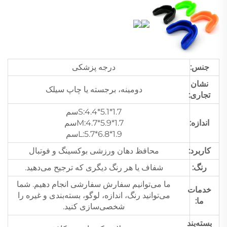
جنس:
درجه پزشکی
نشان
دومینه، برجسته یا چاپ سیلک
تجاری:
S:4.4*5.1*1.7سم
اندازه:
M:4.7*5.9*1.7سم
L:5.7*6.8*1.9سم
کاربرد:
محافظ دهان ورزشی بوکسینگ و فوتبال
رنگ:
شفاف یا هر رنگ دیگری که ترجیح می‌دهید.
ما می‌توانیم سفارش سفارشی انجام دهیم. شما
خدمات
می‌توانید رنگ، اندازه، لوگو، بسته‌بندی و غیره را
ما:
شخصی‌سازی کنید.
بسته‌بند