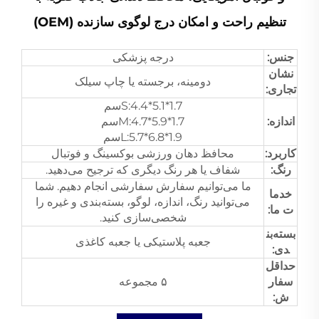
تنظیم راحت و امکان درج لوگوی سازنده (OEM)
جنس:
درجه پزشکی
نشان
دومینه، برجسته یا چاپ سیلک
تجاری:
S:4.4*5.1*1.7سم
اندازه:
M:4.7*5.9*1.7سم
L:5.7*6.8*1.9سم
کاربرد:
محافظ دهان ورزشی بوکسینگ و فوتبال
رنگ:
شفاف یا هر رنگ دیگری که ترجیح می‌دهید.
ما می‌توانیم سفارش سفارشی انجام دهیم. شما
خدما
می‌توانید رنگ، اندازه، لوگو، بسته‌بندی و غیره را
ت ما:
شخصی‌سازی کنید.
بسته‌بن
جعبه پلاستیکی یا جعبه کاغذی
دی:
حداقل
سفار
۵ مجموعه
ش: