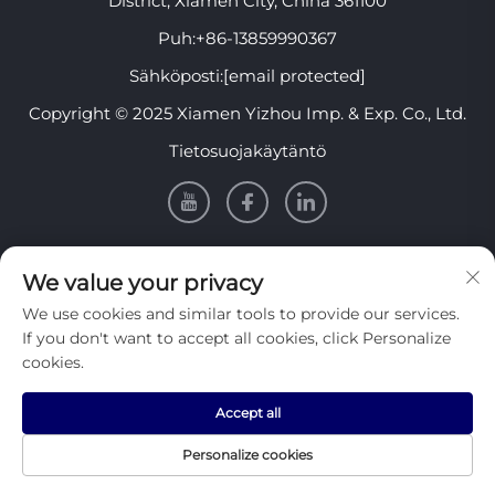
District, Xiamen City, China 361100
Puh:
+86-13859990367
Sähköposti:
[email protected]
Copyright © 2025 Xiamen Yizhou Imp. & Exp. Co., Ltd.
Tietosuojakäytäntö
Tietoa
We value your privacy
We use cookies and similar tools to provide our services.
Tilaa viikoittainen uutiskirjeemme
If you don't want to accept all cookies, click Personalize
cookies.
Accept all
Lähetä
Personalize cookies