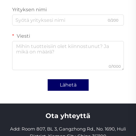
Yrityksen nimi
0/200
Viesti
0/1000
Lähetä
Ota yhteyttä
Add: Room 807, BL 3, Gangzhong Rd., No. 1690, Huli