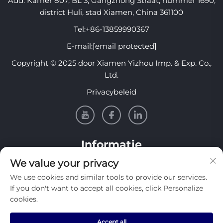
Add: Kamer 807, BL 3, Gangzhong Straat, nummer 1690,
district Huli, stad Xiamen, China 361100
Tel:
+86-13859990367
E-mail:
[email protected]
Copyright © 2025 door Xiamen Yizhou Imp. & Exp. Co.,
Ltd.
Privacybeleid
Informatie
We value your privacy
Meld je aan om onze wekelijkse nieuwsbrief te
We use cookies and similar tools to provide our services.
ontvangen
If you don't want to accept all cookies, click Personalize
cookies.
Accept all