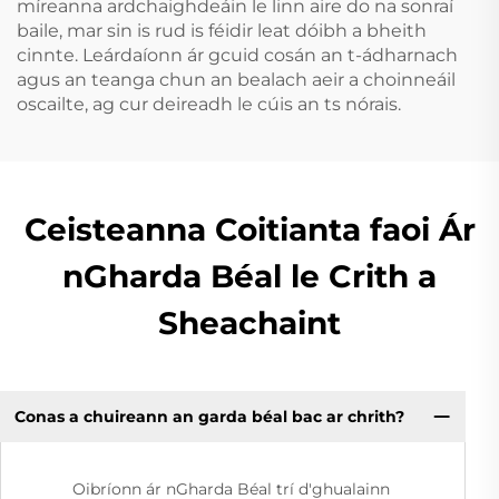
míreanna ardchaighdeáin le linn aire do na sonraí
baile, mar sin is rud is féidir leat dóibh a bheith
cinnte. Leárdaíonn ár gcuid cosán an t-ádharnach
agus an teanga chun an bealach aeir a choinneáil
oscailte, ag cur deireadh le cúis an ts nórais.
Ceisteanna Coitianta faoi Ár
nGharda Béal le Crith a
Sheachaint
Conas a chuireann an garda béal bac ar chrith?
Oibríonn ár nGharda Béal trí d'ghualainn