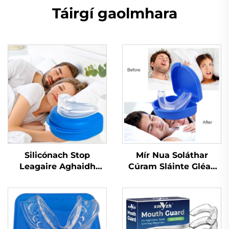
Táirgí gaolmhara
Silicónach Stop
Mír Nua Soláthar
Leagaire Aghaidh
Cúram Sláinte Gléas
Leagaire Tráidire
Cabhrach le Codail
Apnea Cobhrú do
Feabhsú Cáilíochta
Bhruxism Cabhair
Codail Ábhar
Chodlata Cobhrú do
Silicónach EVA Cobhrú
Shláinte Phearsanta
in aghaidh Leagar