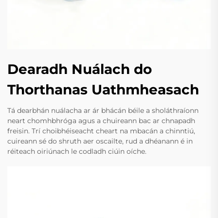
Dearadh Nuálach do
Thorthanas Uathmheasach
Tá dearbhán nuálacha ar ár bhácán béile a sholáthraíonn
neart chomhbhróga agus a chuireann bac ar chnapadh
freisin. Trí choibhéiseacht cheart na mbacán a chinntiú,
cuireann sé do shruth aer oscailte, rud a dhéanann é in
réiteach oiriúnach le codladh ciúin oíche.