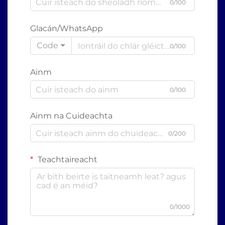
0/100
Glacán/WhatsApp
Code
0/100
Ainm
0/100
Ainm na Cuideachta
0/200
Teachtaireacht
0/1000