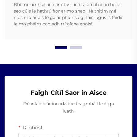
Bhí mé amhrasach ar dtús, ach tá an bhácán béile
seo cúis le hathrú fíor ar mo shaol. Ní thitim mé
níos mó ar ais le galar phlúr sa ghlaic, agus is féidir
le mo pháirtí codladh trí oíche anois!
Faigh Cítíl Saor in Aisce
Déanfaidh ár ionadaithe teagmháil leat go
luath.
R-phost