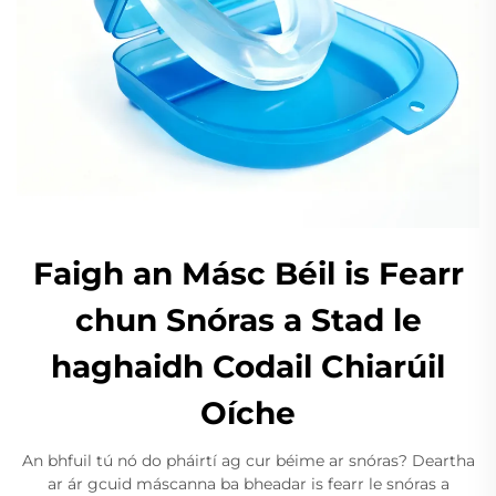
Faigh an Másc Béil is Fearr
chun Snóras a Stad le
haghaidh Codail Chiarúil
Oíche
An bhfuil tú nó do pháirtí ag cur béime ar snóras? Deartha
ar ár gcuid máscanna ba bheadar is fearr le snóras a