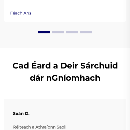
chosaint agus damáiste a sheachaint agus cinntiú go
mbeidh sé ar cheart i gceart. Foghlaim níos mó anois.
Féach Arís
Cad Éard a Deir Sárchuid
dár nGníomhach
Seán D.
Réiteach a Athraíonn Saol!