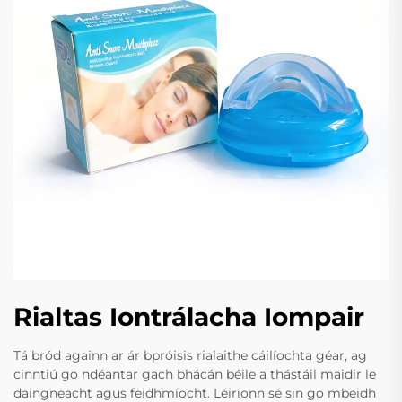
Rialtas Iontrálacha Iompair
Tá bród againn ar ár bpróisis rialaithe cáilíochta géar, ag
cinntiú go ndéantar gach bhácán béile a thástáil maidir le
daingneacht agus feidhmíocht. Léiríonn sé sin go mbeidh