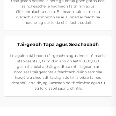
tháirgeadh deiridh, cinnte go bhfuil gach garda béal
saincheapthe le haghaidh taitnimh agus
éifeachtúlachta uasta. Baineann sult as misniú
glacach a choinníonn sé ar a ionad ar feadh na
hoíche, ag cur le do cháilíocht codail.
Táirgeadh Tapa agus Seachadadh
Le againn dá bhonn táirgeachta agus innealtóireacht
stát-ceantair, táimid in ann go leith 1,000,000
gearrtha béal a tháirgeadh sa mhí. Ligeann ár
nproiseas táirgeachta éifeachtach dúinn samplaí
fisiciúla a sheoladh laistigh de trí lá oibre tar éis
dearbhú iarraidh, ag luascadh do thréimhse agus tú
ag lorg saoil saor ó chrith.