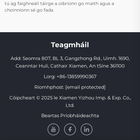
tú ag faighneáil táirge a oibríonn go maith agus a
choinníonn sé go fada.
Teagmháil
Add: Seomra 807, BL 3, Gangzhong Rd., Uimh. 1690,
Ceanntar Huli, Cathair Xiamen, An tSíne 361100
Lorg:
+86-13859990367
Ríomhphost:
[email protected]
Cóipcheart © 2025 le Xiamen Yizhou Imp. & Exp. Co.,
Ltd.
Beartas Príobháideachta