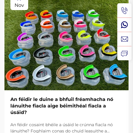
Nov
An féidir le duine a bhfuil fréamhacha nó
lánuithe fiacla aige béimithéal fiacla a
úsáid?
An féidir cosaint bhéile a úsáid le crúnna fiacla nó
lánuithe? Foghlaim conas do chuid leasuithe a