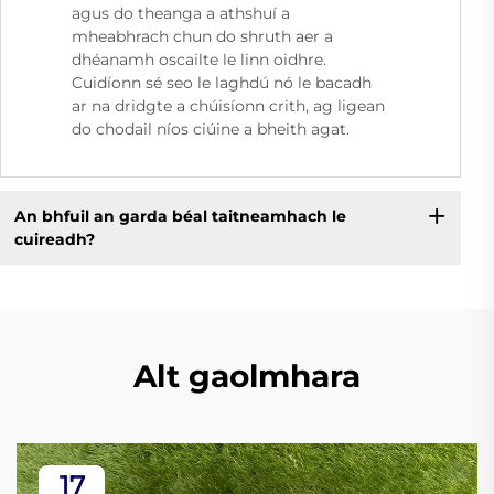
agus do theanga a athshuí a
mheabhrach chun do shruth aer a
dhéanamh oscailte le linn oidhre.
Cuidíonn sé seo le laghdú nó le bacadh
ar na dridgte a chúisíonn crith, ag ligean
do chodail níos ciúine a bheith agat.
An bhfuil an garda béal taitneamhach le
cuireadh?
Alt gaolmhara
17