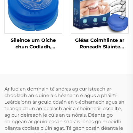
Codladh Leagaire
Sileince um Oíche
Gléas Coimhlinte ar
chun Codladh,
Roncadh Sláinte
Stopadh Ag
Cabhrach Le Mála Béal
Cnamhastar, Cófra
Gléasanna
Béime in aghaidh
Denthóireachta
Cnamhastar,
Cúnamh do Bhéileadh
Croíceann in aghaidh
le lár Codladh
Greamaithe um Oíche,
Réiteach do
Ar fud an domhain tá snóras ag cur isteach ar
Croíceann in aghaidh
Róncaíocht Gléas Anti-
chodladh an duine a dhéanann é agus a pháirtí.
Cnamhastar
Roncach Tape Béal
Leárdaíonn ár gcuid cosán an t-ádharnach agus an
teanga chun an bealach aeir a choinneáil oscailte,
ag cur deireadh le cúis an ts nórais. Déanta go
daingean ár gcuid cosán snórais ionas go mbeidh
blianta codlata ciúin agat. Tá gach cosán déanta le