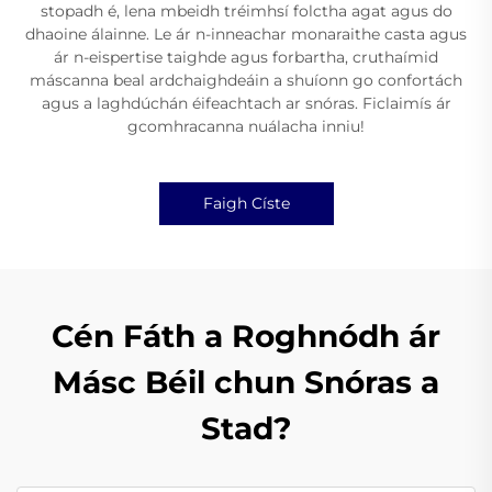
stopadh é, lena mbeidh tréimhsí folctha agat agus do
dhaoine álainne. Le ár n-inneachar monaraithe casta agus
ár n-eispertise taighde agus forbartha, cruthaímid
máscanna beal ardchaighdeáin a shuíonn go confortách
agus a laghdúchán éifeachtach ar snóras. Ficlaimís ár
gcomhracanna nuálacha inniu!
Faigh Císte
Cén Fáth a Roghnódh ár
Másc Béil chun Snóras a
Stad?