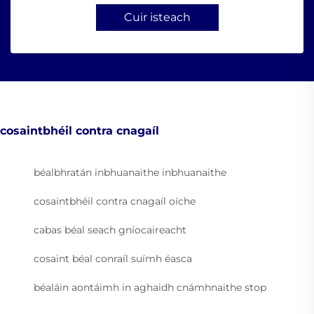
Cuir isteach
cosaintbhéil contra cnagaíl
béalbhratán inbhuanaithe inbhuanaithe
cosaintbhéil contra cnagaíl oíche
cabas béal seach gníocaireacht
cosaint béal conraíl suímh éasca
béaláin aontáimh in aghaidh cnámhnaithe stop