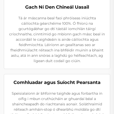
Gach Ní Den Chineál Uasail
Tá ár máscanna beal faoi phróiseas iniúchta
cáilíochta géarchéime 100%. Ó fhíorú na
gcurtógábhar go dtí tástáil iomchlán táirgí
críochnaithe, cinntímid go mbíonn gach másc beal in
accordáil le caighdeáin is airde cáilíochta agus
feidhmíochta. Léiríonn an gealltanas seo ar
fheidhmiúlacht réiteach ina bhféidir muinín a bhaint
astu, atá in ann snóras a laghdú go héifeachtach, ag
ligean duit codail go ciúin.
Comhluadar agus Suíocht Pearsanta
Speisialaíonn ár bhfoirne taighde agus forbartha in
oifig i mbun cruthúcháin ar ghuardaí béal a
shaincheapadh do riachtanais aonair. Soláthraímid
réiteach amháin-stop ó dhearbhú moldála go dtí