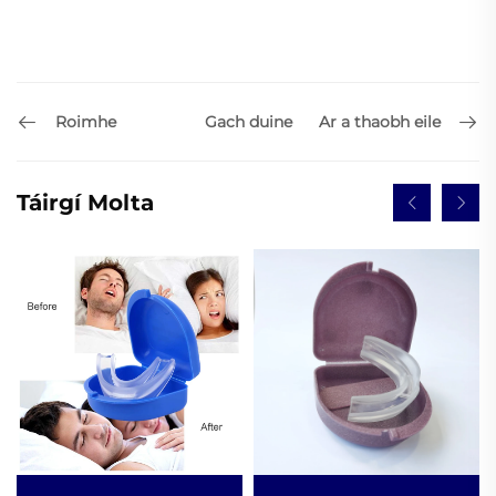
Roimhe
Ar a thaobh eile
Gach duine
Táirgí Molta