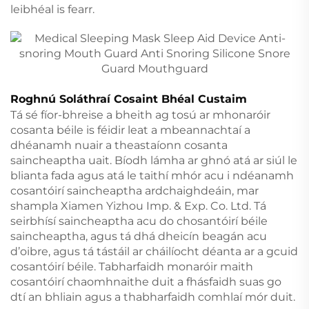
leibhéal is fearr.
Roghnú Soláthraí Cosaint Bhéal Custaim
Tá sé fíor-bhreise a bheith ag tosú ar mhonaróir
cosanta béile is féidir leat a mbeannachtaí a
dhéanamh nuair a theastaíonn cosanta
saincheaptha uait. Bíodh lámha ar ghnó atá ar siúl le
blianta fada agus atá le taithí mhór acu i ndéanamh
cosantóirí saincheaptha ardchaighdeáin, mar
shampla Xiamen Yizhou Imp. & Exp. Co. Ltd. Tá
seirbhísí saincheaptha acu do chosantóirí béile
saincheaptha, agus tá dhá dheicín beagán acu
d’oibre, agus tá tástáil ar cháilíocht déanta ar a gcuid
cosantóirí béile. Tabharfaidh monaróir maith
cosantóirí chaomhnaithe duit a fhásfaidh suas go
dtí an bhliain agus a thabharfaidh comhlaí mór duit.