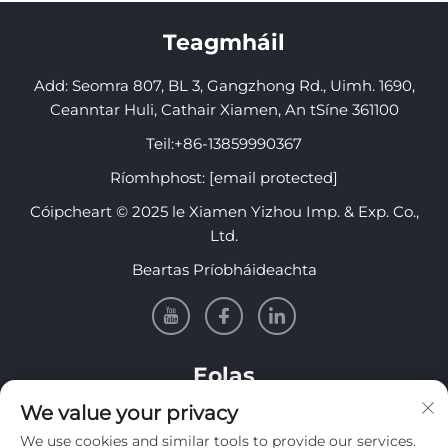
Teagmháil
Add: Seomra 807, BL 3, Gangzhong Rd., Uimh. 1690,
Ceanntar Huli, Cathair Xiamen, An tSíne 361100
Teil:
+86-13859990367
Ríomhphost:
[email protected]
Cóipcheart © 2025 le Xiamen Yizhou Imp. & Exp. Co.,
Ltd.
Beartas Príobháideachta
Eolas
We value your privacy
Síní leat le bheith ar liosta le haghaidh ár nuachtslánú
We use cookies and similar tools to provide our services.
seachtúil