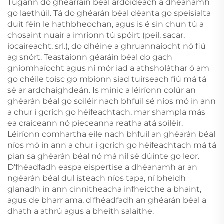
Tugann do ghearráin béal ardoideach a dhéanamh
go laethúil. Tá do ghéarán béal déanta go speisialta
duit féin le hathbheochan, agus is é sin chun tú a
chosaint nuair a imríonn tú spóirt (peil, sacar,
iocaireacht, srl.), do dhéine a ghruannaíocht nó fiú
ag snórt. Teastaíonn géaráin béal do gach
gníomhaíocht agus ní mór iad a athsholáthar ó am
go chéile toisc go mbíonn siad tuirseach fiú má tá
sé ar ardchaighdeán. Is minic a léiríonn colúr an
ghéarán béal go soiléir nach bhfuil sé níos mó in ann
a chur i gcrích go héifeachtach, mar shampla más
ea craiceann nó pieceanna reatha atá soiléir.
Léiríonn comhartha eile nach bhfuil an ghéarán béal
níos mó in ann a chur i gcrích go héifeachtach má tá
pian sa ghéarán béal nó má níl sé dúinte go leor.
D'fhéadfadh easpa eispertise a dhéanamh ar an
ngéarán béal dul isteach níos tapa, ní bheidh
glanadh in ann cinnitheacha infheicthe a bhaint,
agus de bharr ama, d'fhéadfadh an ghéarán béal a
dhath a athrú agus a bheith salaithe.