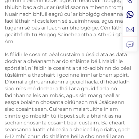
gnímh a éilíonn fócas, agus d’fhéadfadh bolgóg ró-
thiubh bac a chur ar úsáid saor na mbenn trompa.
Nuair nach bhfuil eagrú cuí ar bholgóg cheannaithe
faoi láthair ní osclaíonn sé suaimhneas, agus mar sin
tugann sé bás ar luach an bhologóige. Cén fáth go
gcaithfidh tú Bolgóg Saincheaptha a Athrú i gCeart
Am
Is féidir le cosaint béal custaim a úsáid atá as dáta
dochar a dhéanamh ar do shláinte béil. Maidir le
spórtálaí, ní féidir le cosaint a tá ró-aoibhinn do béal
túsláimh a thabhairt i gcoinne imní ar bharr spóirt.
D’iomaí a ghruannaíonn a gcuid fiacla, d'fhéadfadh
siad níos mó dochar a fháil ar a gcuid fiacla nó
fadhbanna leis an mbác, agus sin mar gheall ar
easpa bolainn chosanta oiriúnach má úsáideann
siad cosaint sean. Cuireann malartuithe in am
cinnte go mbeidh tú i bpost sult a bhaint as na
sochair chosanta cosaint béal custaim. Ba cheart
seansanna luath chliceála a sheiceáil go rialta, gach
6-12 mhí, chun do shláinte béil a choinneáil ar an