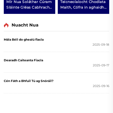
Mír Nua Soláthar Cúram
Teicneolaíocht Chodlata
Sláinte Gléas Cabhrach
Maith, Cófra in aghaidh
le Codail Feabhsú
Cnamhastar, Gléas in
Cáilíochta Codail Ábhar
aghaidh Cnamhastar,
Silicónach EVA Cobhrú
Soláthair Sláinte
Nuacht Nua
in aghaidh Leagar
Mála Béil do ghealú fiacla
2025-09-18
Dearadh Caiteanta Fiacla
2025-09-17
Cén Fáth a Bhfuil Tú ag Snóráil?
2025-09-16