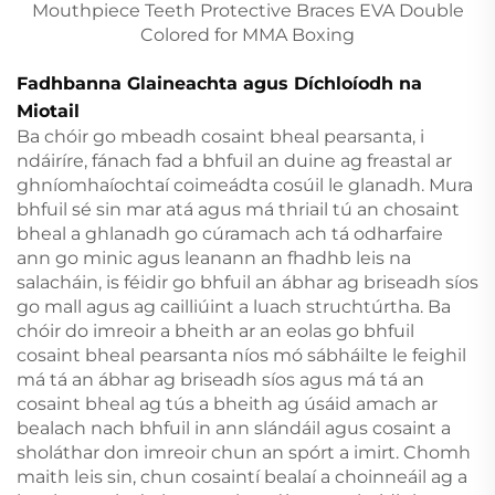
Fadhbanna Glaineachta agus Díchloíodh na
Miotail
Ba chóir go mbeadh cosaint bheal pearsanta, i
ndáiríre, fánach fad a bhfuil an duine ag freastal ar
ghníomhaíochtaí coimeádta cosúil le glanadh. Mura
bhfuil sé sin mar atá agus má thriail tú an chosaint
bheal a ghlanadh go cúramach ach tá odharfaire
ann go minic agus leanann an fhadhb leis na
salacháin, is féidir go bhfuil an ábhar ag briseadh síos
go mall agus ag cailliúint a luach struchtúrtha. Ba
chóir do imreoir a bheith ar an eolas go bhfuil
cosaint bheal pearsanta níos mó sábháilte le feighil
má tá an ábhar ag briseadh síos agus má tá an
cosaint bheal ag tús a bheith ag úsáid amach ar
bealach nach bhfuil in ann slándáil agus cosaint a
sholáthar don imreoir chun an spórt a imirt. Chomh
maith leis sin, chun cosaintí bealaí a choinneáil ag a