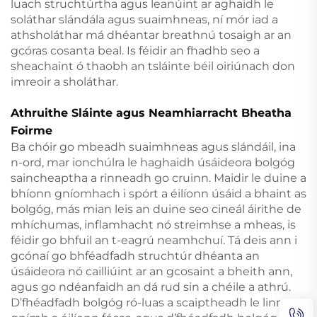
luach struchtúrtha agus leanúint ar aghaidh le
soláthar slándála agus suaimhneas, ní mór iad a
athsholáthar má dhéantar breathnú tosaigh ar an
gcóras cosanta beal. Is féidir an fhadhb seo a
sheachaint ó thaobh an tsláinte béil oiriúnach don
imreoir a sholáthar.
Athruithe Sláinte agus Neamhiarracht Bheatha
Foirme
Ba chóir go mbeadh suaimhneas agus slándáil, ina
n-ord, mar ionchúlra le haghaidh úsáideora bolgóg
saincheaptha a rinneadh go cruinn. Maidir le duine a
bhíonn gníomhach i spórt a éilíonn úsáid a bhaint as
bolgóg, más mian leis an duine seo cineál áirithe de
mhíchumas, inflamhacht nó streimhse a mheas, is
féidir go bhfuil an t-eagrú neamhchuí. Tá deis ann i
gcónaí go bhféadfadh struchtúr dhéanta an
úsáideora nó cailliúint ar an gcosaint a bheith ann,
agus go ndéanfaidh an dá rud sin a chéile a athrú.
D’fhéadfadh bolgóg ró-luas a scaiptheadh le linn