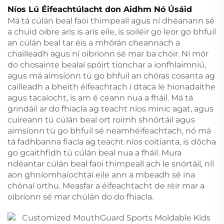
Níos Lú Éifeachtúlacht don Aidhm Nó Úsáid
Má tá cúlán beal faoi thimpeall agus ní dhéanann sé
a chuid oibre arís is arís eile, is soiléir go leor go bhfuil
an cúlán beal tar éis a mhórán cheannach a
chailleadh agus ní oibríonn sé mar ba chóir. Ní mór
do chosainte bealaí spóirt tionchar a ionfhlaimniú,
agus má aimsíonn tú go bhfuil an chóras cosanta ag
cailleadh a bheith éifeachtach i dtaca le hionadaithe
agus tacaíocht, is am é ceann nua a fháil. Má tá
grindáil ar do fhiacla ag teacht níos minic agat, agus
cuireann tú cúlán beal ort roimh shnórtáil agus
aimsíonn tú go bhfuil sé neamhéifeachtach, nó má
tá fadhbanna fiacla ag teacht níos coitianta, is dócha
go gcaithfidh tú cúlán beal nua a fháil. Mura
ndéantar cúlán beal faoi thimpeall ach le snórtáil, níl
aon ghníomhaíochtaí eile ann a mbeadh sé ina
chónaí orthu. Measfar a éifeachtacht de réir mar a
oibríonn sé mar chúlán do do fhiacla.