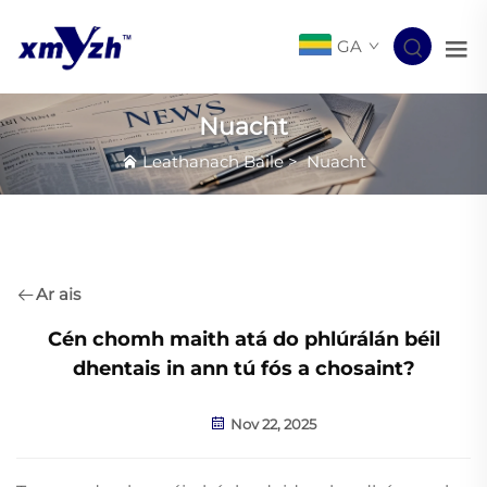
GA
Nuacht
Leathanach Baile
>
Nuacht
Ar ais
Cén chomh maith atá do phlúrálán béil
dhentais in ann tú fós a chosaint?
Nov 22, 2025