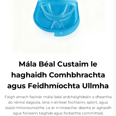
Mála Béal Custaim le
haghaidh Comhbhrachta
agus Feidhmíochta Ullmha
Faigh amach faoinár málaí béal ardchaighdeáin a dheartha
do réimsí éagsúla, lena n-áirítear fochlainn, spóirt, agus
úsáid mhionsonraithe. Le ár n-inneachar déanta ar aghaidh
agus foireann taighde agus forbartha committed,