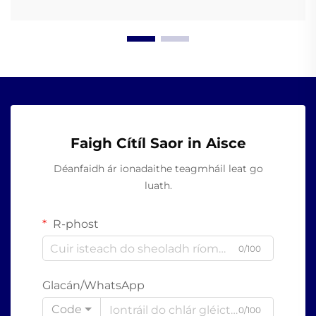
Faigh Cítíl Saor in Aisce
Déanfaidh ár ionadaithe teagmháil leat go
luath.
R-phost
0/100
Glacán/WhatsApp
Code
0/100