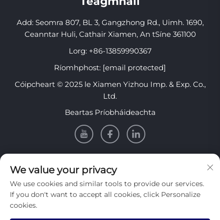
Teagmháil
Add: Seomra 807, BL 3, Gangzhong Rd., Uimh. 1690,
Ceanntar Huli, Cathair Xiamen, An tSíne 361100
Lorg:
+86-13859990367
Ríomhphost:
[email protected]
Cóipcheart © 2025 le Xiamen Yizhou Imp. & Exp. Co.,
Ltd.
Beartas Príobháideachta
EOLAS
We value your privacy
We use cookies and similar tools to provide our services.
Cláraigh lenár nuachtlitir sheachtainiúil a fháil
If you don't want to accept all cookies, click Personalize
cookies.