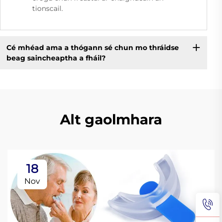
tionscail.
Cé mhéad ama a thógann sé chun mo thráidse
beag saincheaptha a fháil?
Alt gaolmhara
18
Nov