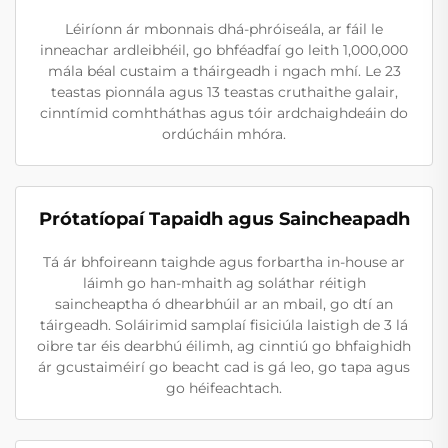
Léiríonn ár mbonnais dhá-phróiseála, ar fáil le
inneachar ardleibhéil, go bhféadfaí go leith 1,000,000
mála béal custaim a tháirgeadh i ngach mhí. Le 23
teastas pionnála agus 13 teastas cruthaithe galair,
cinntímid comhtháthas agus tóir ardchaighdeáin do
ordúcháin mhóra.
Prótatíopaí Tapaidh agus Saincheapadh
Tá ár bhfoireann taighde agus forbartha in-house ar
láimh go han-mhaith ag soláthar réitigh
saincheaptha ó dhearbhúil ar an mbail, go dtí an
táirgeadh. Soláirimid samplaí fisiciúla laistigh de 3 lá
oibre tar éis dearbhú éilimh, ag cinntiú go bhfaighidh
ár gcustaiméirí go beacht cad is gá leo, go tapa agus
go héifeachtach.