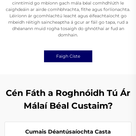
cinntímid go mbíonn gach mála béal comhdhlúth le
caighdeáin ar airde comhbhrachta, fíthe agus forlíonachta.
Léiríonn ár gcomhlachtú leacht agus éifeachtaíocht go
mbeidh réitigh saincheaptha á gcur ar fáil go tapa, rud a
dhéanann muid rogha tosaigh do ghnóthaí ar fud an
domhain.
Faigh Císte
Cén Fáth a Roghnóidh Tú Ár
Málaí Béal Custaim?
Cumais Déantúsaíochta Casta