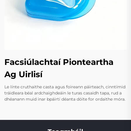
Facsiúlachtaí Pionteartha
Ag Uirlisí
Le línte cruthaithe casta agus foireann páirteach, cinntímid
tráidleara béal ardchaighdeáin le turas casaidh tapa, rud a
dhéanann muid inar bpáirtí déanta dóite for ordaithe móra.