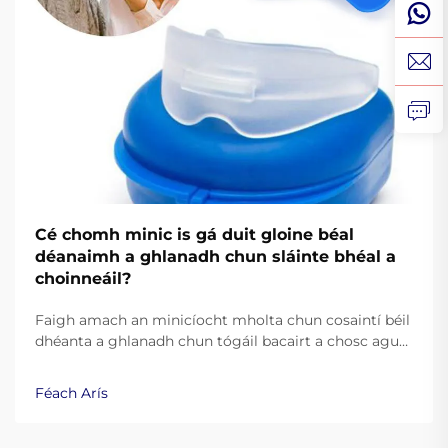
Cé chomh minic is gá duit gloine béal
déanaimh a ghlanadh chun sláinte bhéal a
choinneáil?
Faigh amach an minicíocht mholta chun cosaintí béil
dhéanta a ghlanadh chun tógáil bacairt a chosc agus
sláinte bhéal a choinneáil. Foghlaim praiticiúil is fearr
ó shaineolaithe fiacla.
Féach Arís