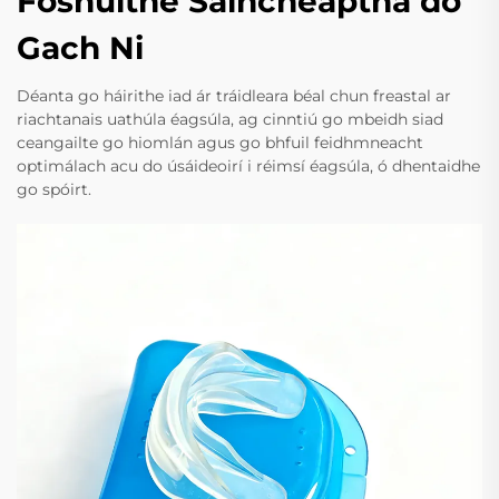
Foshuithe Saincheaptha do
Gach Ni
Déanta go háirithe iad ár tráidleara béal chun freastal ar
riachtanais uathúla éagsúla, ag cinntiú go mbeidh siad
ceangailte go hiomlán agus go bhfuil feidhmneacht
optimálach acu do úsáideoirí i réimsí éagsúla, ó dhentaidhe
go spóirt.