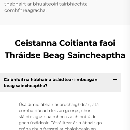
thabhairt ar bhuaiteoirí tairbhíochta
comhfhreagracha.
Ceistanna Coitianta faoi
Thráidse Beag Saincheaptha
Cá bhfuil na hábhair a úsáidtear i mbeagán
beag saincheaptha?
Úsáidimid ábhair ar ardchaighdeán, atá
comhoiriúnach leis an gcorps, chun
sláinte agus suaimhneas a chinntiú do
gach úsáideoir. Tástáiltear ár n-ábhair go
cróga chun freastal ar chaighdeáin an