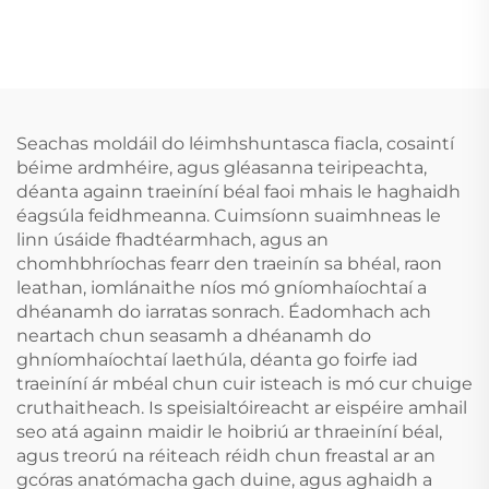
Cabhrach Le Mála Béal
Craiceann
Gléasanna
Inbhuanaithe do
Denthóireachta
Leanaí, Croíceann
Cúnamh do Bhéileadh
Cosanta do Dhentha,
le lár Codladh
Braca EVA
Réiteach do
Dathdhúbailte do
Seachas moldáil do léimhshuntasca fiacla, cosaintí
Róncaíocht Gléas Anti-
MMA, Boxáil
béime ardmhéire, agus gléasanna teiripeachta,
Roncach Tape Béal
déanta againn traeiníní béal faoi mhais le haghaidh
éagsúla feidhmeanna. Cuimsíonn suaimhneas le
linn úsáide fhadtéarmhach, agus an
chomhbhríochas fearr den traeinín sa bhéal, raon
leathan, iomlánaithe níos mó gníomhaíochtaí a
dhéanamh do iarratas sonrach. Éadomhach ach
neartach chun seasamh a dhéanamh do
ghníomhaíochtaí laethúla, déanta go foirfe iad
traeiníní ár mbéal chun cuir isteach is mó cur chuige
cruthaitheach. Is speisialtóireacht ar eispéire amhail
seo atá againn maidir le hoibriú ar thraeiníní béal,
agus treorú na réiteach réidh chun freastal ar an
gcóras anatómacha gach duine, agus aghaidh a