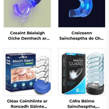
Cosaint Béalaigh
Craiceann
Oíche Denthach ar
Saincheaptha de Ghel
Bhonn Fábrach do
Silicóna, Mála
Chnaipíocht Agus
Profisiúnta um Bhánú
Cruithneadh Fiacla,
Denthá le Cófra Béime
Tráidire Béalaigh do
do Greamaithe Denthá
Chodladh agus
Bainneadh Fiacla
Gléas Coimhlinte ar
Cófra Béime
Roncadh Sláinte
Saincheaptha,