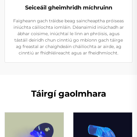
Seiceáil gheimhridh míchruinn
Faigheann gach tráidse beag saincheaptha próiseas
iniúchta cáilíochta iomláin. Déanaimid iniúchadh ar
ábhar coisime, iniúchtaí le linn an phróisis, agus
tástáil deiridh chun cinntiú go mbíonn gach táirge
ag freastal ar chaighdeáin cháilíochta ar airde, ag
cinntiú ar fhidhléireacht agus ar fheidhmíocht.
Táirgí gaolmhara