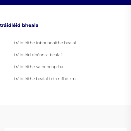
tráidléid bheala
tráidléithe inbhuanaithe bealaí
tráidléid dhéanta bealaí
tráidléithe saincheaptha
tráidléithe bealaí teirmifhoirm