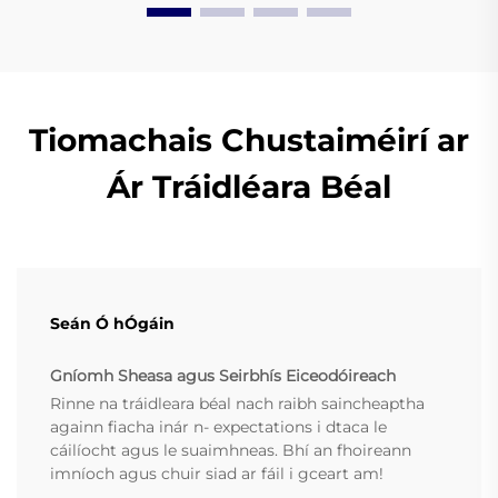
Tiomachais Chustaiméirí ar
Ár Tráidléara Béal
Seán Ó hÓgáin
Gníomh Sheasa agus Seirbhís Eiceodóireach
Rinne na tráidleara béal nach raibh saincheaptha
againn fiacha inár n- expectations i dtaca le
cáilíocht agus le suaimhneas. Bhí an fhoireann
imníoch agus chuir siad ar fáil i gceart am!