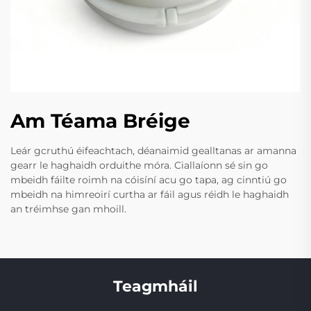
Am Téama Bréige
Leár gcruthú éifeachtach, déanaimid gealltanas ar amanna
gearr le haghaidh orduithe móra. Ciallaíonn sé sin go
mbeidh fáilte roimh na cóisíní acu go tapa, ag cinntiú go
mbeidh na himreoirí curtha ar fáil agus réidh le haghaidh
an tréimhse gan mhoill.
Teagmháil