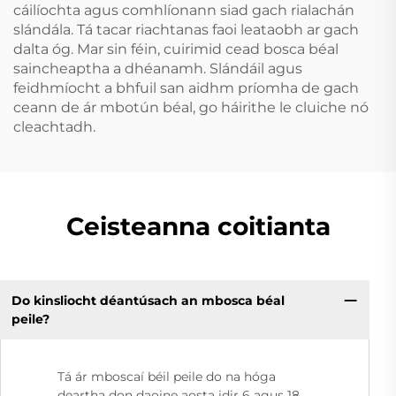
cáilíochta agus comhlíonann siad gach rialachán
slándála. Tá tacar riachtanas faoi leataobh ar gach
dalta óg. Mar sin féin, cuirimid cead bosca béal
saincheaptha a dhéanamh. Slándáil agus
feidhmíocht a bhfuil san aidhm príomha de gach
ceann de ár mbotún béal, go háirithe le cluiche nó
cleachtadh.
Ceisteanna coitianta
Do kinsliocht déantúsach an mbosca béal
peile?
Tá ár mboscaí béil peile do na hóga
deartha don daoine aosta idir 6 agus 18,