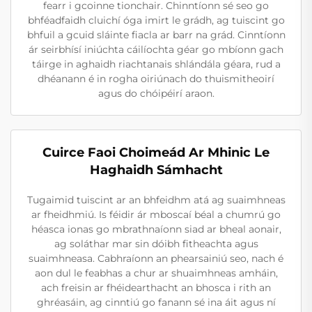
fearr i gcoinne tionchair. Chinntíonn sé seo go
bhféadfaidh cluichí óga imirt le grádh, ag tuiscint go
bhfuil a gcuid sláinte fiacla ar barr na grád. Cinntíonn
ár seirbhísí iniúchta cáilíochta géar go mbíonn gach
táirge in aghaidh riachtanais shlándála géara, rud a
dhéanann é in rogha oiriúnach do thuismitheoirí
agus do chóipéirí araon.
Cuirce Faoi Choimeád Ar Mhinic Le
Haghaidh Sámhacht
Tugaimid tuiscint ar an bhfeidhm atá ag suaimhneas
ar fheidhmiú. Is féidir ár mboscaí béal a chumrú go
héasca ionas go mbrathnaíonn siad ar bheal aonair,
ag soláthar mar sin dóibh fitheachta agus
suaimhneasa. Cabhraíonn an phearsainiú seo, nach é
aon dul le feabhas a chur ar shuaimhneas amháin,
ach freisin ar fhéidearthacht an bhosca i rith an
ghréasáin, ag cinntiú go fanann sé ina áit agus ní