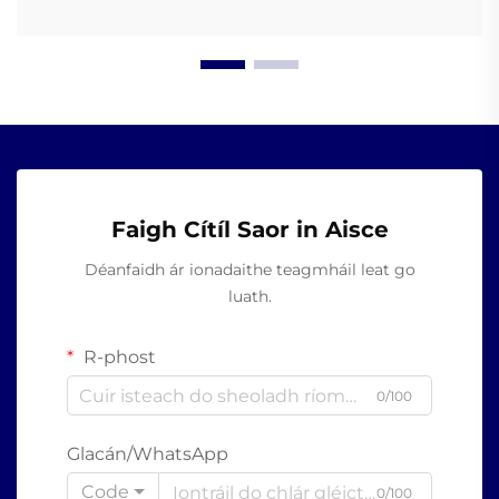
Faigh Cítíl Saor in Aisce
Déanfaidh ár ionadaithe teagmháil leat go
luath.
R-phost
0/100
Glacán/WhatsApp
Code
0/100