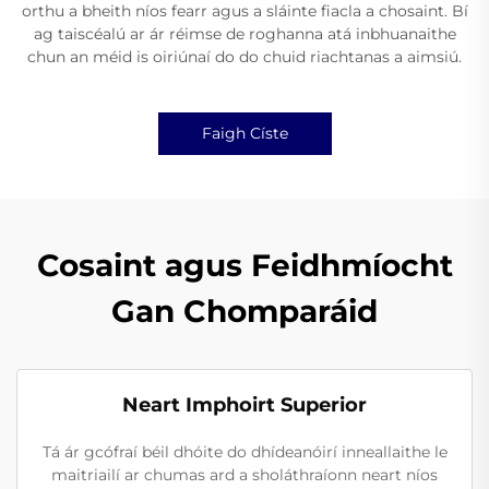
orthu a bheith níos fearr agus a sláinte fiacla a chosaint. Bí
ag taiscéalú ar ár réimse de roghanna atá inbhuanaithe
chun an méid is oiriúnaí do do chuid riachtanas a aimsiú.
Faigh Císte
Cosaint agus Feidhmíocht
Gan Chomparáid
Neart Imphoirt Superior
Tá ár gcófraí béil dhóite do dhídeanóirí inneallaithe le
maitriailí ar chumas ard a sholáthraíonn neart níos