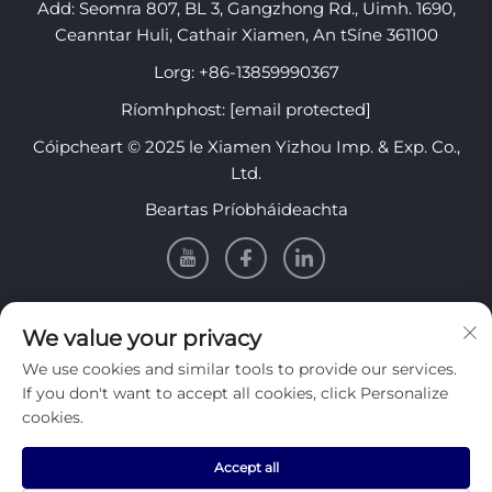
Add: Seomra 807, BL 3, Gangzhong Rd., Uimh. 1690,
Ceanntar Huli, Cathair Xiamen, An tSíne 361100
Lorg:
+86-13859990367
Ríomhphost:
[email protected]
Cóipcheart © 2025 le Xiamen Yizhou Imp. & Exp. Co.,
Ltd.
Beartas Príobháideachta
EOLAS
We value your privacy
We use cookies and similar tools to provide our services.
Cláraigh lenár nuachtlitir sheachtainiúil a fháil
If you don't want to accept all cookies, click Personalize
cookies.
Accept all