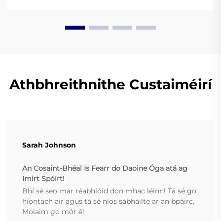
Athbhreithnithe Custaiméirí
Sarah Johnson
An Cosaint-Bhéal Is Fearr do Daoine Óga atá ag
Imirt Spóirt!
Bhí sé seo mar réabhlóid don mhac léinn! Tá sé go
hiontach air agus tá sé níos sábháilte ar an bpáirc.
Molaim go mór é!