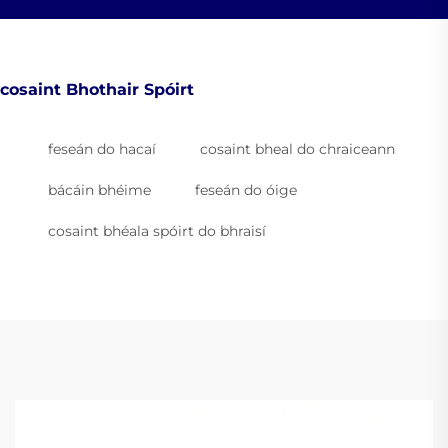
cosaint Bhothair Spóirt
feseán do hacaí
cosaint bheal do chraiceann
bácáin bhéime
feseán do óige
cosaint bhéala spóirt do bhraisí