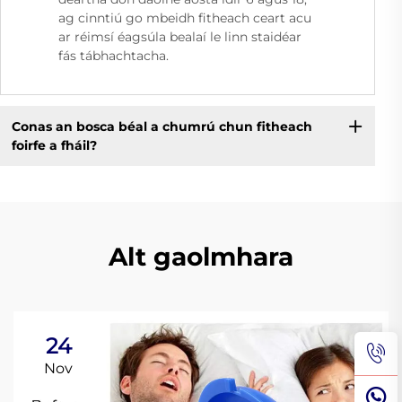
ag cinntiú go mbeidh fitheach ceart acu
ar réimsí éagsúla bealaí le linn staidéar
fás tábhachtacha.
Conas an bosca béal a chumrú chun fitheach
foirfe a fháil?
Alt gaolmhara
24
Nov