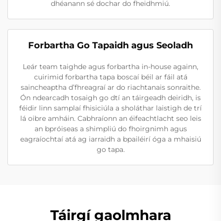
dhéanann sé dochar do fheidhmiú.
Forbartha Go Tapaidh agus Seoladh
Leár team taighde agus forbartha in-house againn,
cuirimid forbartha tapa boscaí béil ar fáil atá
saincheaptha d’fhreagraí ar do riachtanais sonraithe.
Ón ndearcadh tosaigh go dtí an táirgeadh deiridh, is
féidir linn samplaí fhisiciúla a sholáthar laistigh de trí
lá oibre amháin. Cabhraíonn an éifeachtlacht seo leis
an bpróiseas a shimpliú do fhoirgnimh agus
eagraíochtaí atá ag iarraidh a bpailéirí óga a mhaisiú
go tapa.
Táirgí gaolmhara