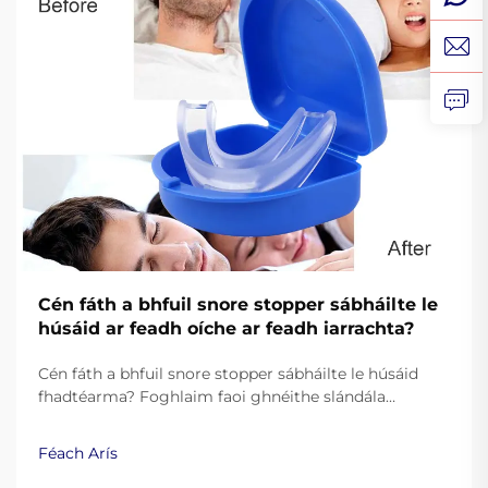
Cén fáth a bhfuil snore stopper sábháilte le
húsáid ar feadh oíche ar feadh iarrachta?
Cén fáth a bhfuil snore stopper sábháilte le húsáid
fhadtéarma? Foghlaim faoi ghnéithe slándála
riachtanacha, comhlachtú leis an FDA, agus fachtóirí
suaimhneachta le haghaidh gléasanna oíche chun
Féach Arís
snó a chosc. Foghlaim níos mó.