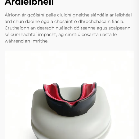
Ardleibhéil
Áiríonn ár gcóisíní peile cluichí gnéithe slándála ar leibhéal
ard chun daoine óga a chosaint ó dhrochchácain fiacla.
Cruthaíonn an dearadh nuálach dóiteanna agus scaipeann
sé cumhachtaí impacht, ag cinntiú cosanta uasta le
während an imrithe.