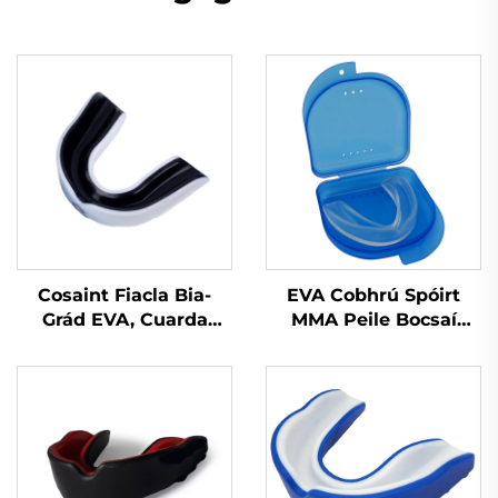
Cosaint Fiacla Bia-
EVA Cobhrú Spóirt
Grád EVA, Cuarda
MMA Peile Bocsaí
Cobhrú do Bhoxáil,
Cobhrú Bainne
Cobhrú Spóirt do
Silicónach
Chuardaithe