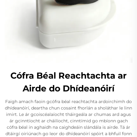
Cófra Béal Reachtachta ar
Airde do Dhídeanóirí
Faigh amach faoin gcófra béal reachtachta ardoirchimh do
dhídeanóirí, deartha chun cosaint fhorlán a sholáthar le linn
imirt. Le ár gcoiscéalaíocht tháirgeála ar chumas ard agus
ár gcinntíocht ar cháilíocht, cinntímid go mbíonn gach
cófra béal in aghaidh na caighdeáin slándála is airde. Tá ár
dtáirgí oiriúnach go leor do dhídeanóirí spóirt a bhfuil fonn