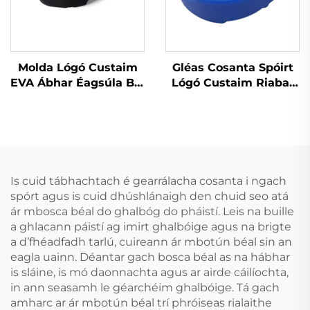
Molda Lógó Custaim
Gléas Cosanta Spóirt
EVA Ábhar Éagsúla Bol
Lógó Custaim Riabar
agus Ithe Gléasanna
Bog & EVA Gear
Cosanta Peile do
Cosanta do Anrochtáin
Dhéanaigh, Gléas
le Lógó Custaim
Cosanta
Denthóireachta do
Spóirt Peile
Is cuid tábhachtach é gearrálacha cosanta i ngach
spórt agus is cuid dhúshlánaigh den chuid seo atá
ár mbosca béal do ghalbóg do pháistí. Leis na buille
a ghlacann páistí ag imirt ghalbóige agus na brigte
a d’fhéadfadh tarlú, cuireann ár mbotún béal sin an
eagla uainn. Déantar gach bosca béal as na hábhar
is sláine, is mó daonnachta agus ar airde cáilíochta,
in ann seasamh le géarchéim ghalbóige. Tá gach
amharc ar ár mbotún béal trí phróiseas rialaithe