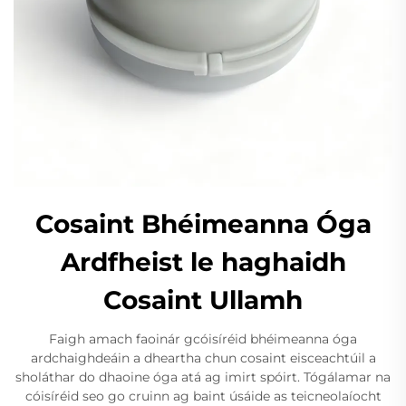
Cosaint Bhéimeanna Óga
Ardfheist le haghaidh
Cosaint Ullamh
Faigh amach faoinár gcóisíréid bhéimeanna óga
ardchaighdeáin a dheartha chun cosaint eisceachtúil a
sholáthar do dhaoine óga atá ag imirt spóirt. Tógálamar na
cóisíréid seo go cruinn ag baint úsáide as teicneolaíocht