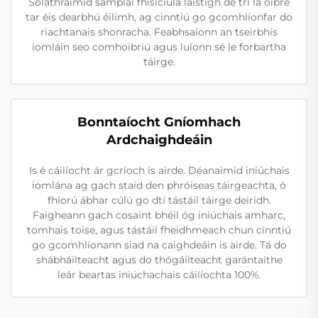
Soláthraímid samplaí fhisiciúla laistigh de trí lá oibre
tar éis dearbhú éilimh, ag cinntiú go gcomhlíonfar do
riachtanais shonracha. Feabhsaíonn an tseirbhís
iomláin seo comhoibriú agus luíonn sé le forbartha
táirge.
Bonntaíocht Gníomhach
Ardchaighdeáin
Is é cáilíocht ár gcríoch is airde. Déanaimid iniúchais
iomlána ag gach staid den phróiseas táirgeachta, ó
fhíorú ábhar cúlú go dtí tástáil táirge deiridh.
Faigheann gach cosaint bhéil óg iniúchais amharc,
tomhais toise, agus tástáil fheidhmeach chun cinntiú
go gcomhlíonann siad na caighdeáin is airde. Tá do
shábháilteacht agus do thógáilteacht garántaithe
leár beartas iniúchachais cáilíochta 100%.