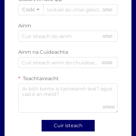
Code
0/100
Ainm
0/100
Ainm na Cuideachta
0/200
Teachtaireacht
0/1000
Cuir isteach