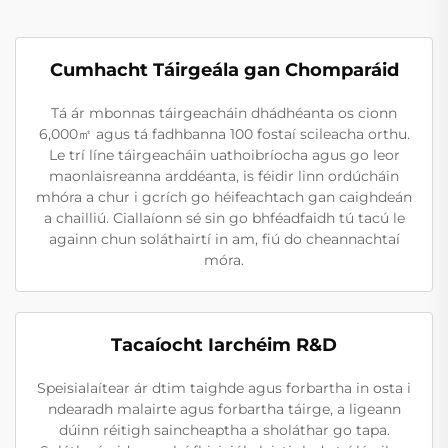
Cumhacht Táirgeála gan Chomparáid
Tá ár mbonnas táirgeacháin dhádhéanta os cionn
6,000㎡ agus tá fadhbanna 100 fostaí scileacha orthu.
Le trí líne táirgeacháin uathoibríocha agus go leor
maonlaisreanna arddéanta, is féidir linn ordúcháin
mhóra a chur i gcrích go héifeachtach gan caighdeán
a chailliú. Ciallaíonn sé sin go bhféadfaidh tú tacú le
againn chun soláthairtí in am, fiú do cheannachtaí
móra.
Tacaíocht Iarchéim R&D
Speisialaítear ár dtim taighde agus forbartha in osta i
ndearadh malairte agus forbartha táirge, a ligeann
dúinn réitigh saincheaptha a sholáthar go tapa.