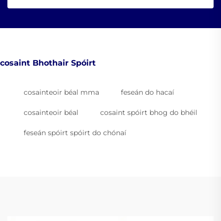
cosaint Bhothair Spóirt
cosainteoir béal mma
feseán do hacaí
cosainteoir béal
cosaint spóirt bhog do bhéil
feseán spóirt spóirt do chónaí