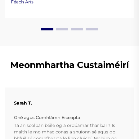
Féach Arís
snó a chosc. Foghlaim níos mó.
Meonmhartha Custaiméirí
Sarah T.
Gné agus Comhlámh Eiceapta
Tá an scolbán béile óg a ordúamar thar barr! Is
maith le mo mhac conas a shuíonn sé agus go
bhfuil sé comhfhearta le linn cluichí. Molaim go