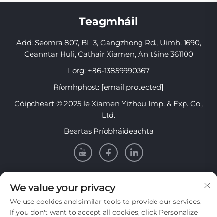
Teagmháil
Add: Seomra 807, BL 3, Gangzhong Rd., Uimh. 1690,
Ceanntar Huli, Cathair Xiamen, An tSíne 361100
Lorg:
+86-13859990367
Ríomhphost:
[email protected]
Cóipcheart © 2025 le Xiamen Yizhou Imp. & Exp. Co.,
Ltd.
Beartas Príobháideachta
EOLAS
We value your privacy
We use cookies and similar tools to provide our services.
Cláraigh lenár nuachtlitir sheachtainiúil a fháil
If you don't want to accept all cookies, click Personalize