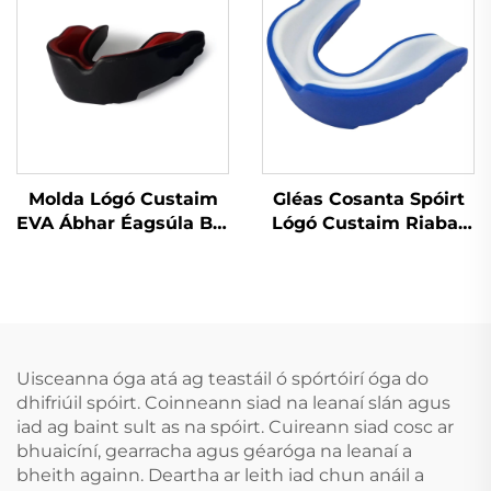
Molda Lógó Custaim
Gléas Cosanta Spóirt
EVA Ábhar Éagsúla Bol
Lógó Custaim Riabar
agus Ithe Gléasanna
Bog & EVA Gear
Cosanta Peile do
Cosanta do Anrochtáin
Dhéanaigh, Gléas
le Lógó Custaim
Cosanta
Denthóireachta do
Spóirt Peile
Uisceanna óga atá ag teastáil ó spórtóirí óga do
dhifriúil spóirt. Coinneann siad na leanaí slán agus
iad ag baint sult as na spóirt. Cuireann siad cosc ar
bhuaicíní, gearracha agus géaróga na leanaí a
bheith againn. Deartha ar leith iad chun anáil a