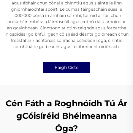
agus ábhair chun cónaí a chinntiú agus sláinte le linn
gníomhaíochtaí spóirt. Le cumas táirgeacháin suas le
1,000,000 cúrsa in amháin sa mhí, táimid ar fáil chun
ordúcháin mhóra a láimhseáil agus cothú rialú ardoird ar
an gcaighdeán. Cinntíonn ár dtim taighde agus forbartha
in ospidéal go bhfuil gach cóisíréad déanta go díreach chun
freastal ar riachtanais sonracha úsáideoirí óga, cinntiú
comhtháite go beacht agus feidhmíocht oiriúnach.
Faigh Císte
Cén Fáth a Roghnóidh Tú Ár
gCóisíréid Bhéimeanna
Óga?