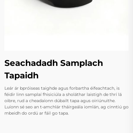
Seachadadh Samplach
Tapaidh
Leár ár bpróiseas taighde agus forbartha éifeachtach, is
féidir linn samplaí fhisiciúla a sholáthar laistigh de thrí lá
oibre, rud a cheadaíonn dúbailt tapa agus oiriúnuithe.
Luíonn sé seo an t-amchlár tháirgeála iomlán, ag cinntiú go
mbeidh do ordú ar fáil go tapa.