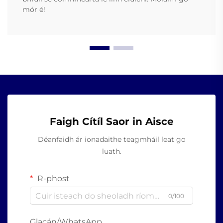
mór é!
Faigh Cítíl Saor in Aisce
Déanfaidh ár ionadaithe teagmháil leat go
luath.
R-phost
0/100
Glacán/WhatsApp