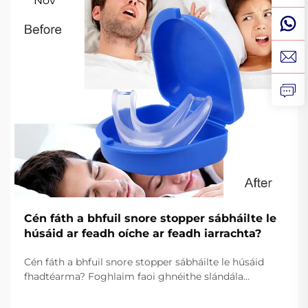
Nov
Cén fáth a bhfuil snore stopper sábháilte le
húsáid ar feadh oíche ar feadh iarrachta?
Cén fáth a bhfuil snore stopper sábháilte le húsáid
fhadtéarma? Foghlaim faoi ghnéithe slándála
riachtanacha, comhlachtú leis an FDA, agus fachtóirí
suaimhneachta le haghaidh gléasanna oíche chun