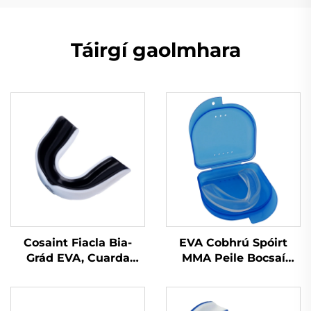
Táirgí gaolmhara
Cosaint Fiacla Bia-
EVA Cobhrú Spóirt
Grád EVA, Cuarda
MMA Peile Bocsaí
Cobhrú do Bhoxáil,
Cobhrú Bainne
Cobhrú Spóirt do
Silicónach
Chuardaithe