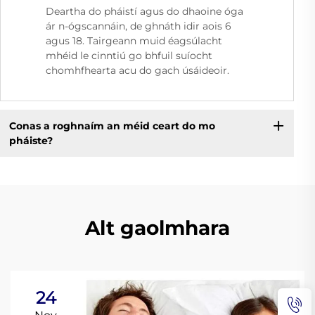
Deartha do pháistí agus do dhaoine óga
ár n-ógscannáin, de ghnáth idir aois 6
agus 18. Tairgeann muid éagsúlacht
mhéid le cinntiú go bhfuil suíocht
chomhfhearta acu do gach úsáideoir.
Conas a roghnaím an méid ceart do mo
pháiste?
Alt gaolmhara
24