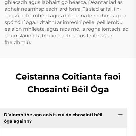
ghlacadh agus labhairt go héasca. Déantar iad as
ábhair neamhspleách, ardlíonra. Tá siad ar fáil i n-
éagsúlacht mhéid agus dathanna le roghnú ag na
spórtóirí óga. I dtaithí ar imreoirí peile, peil lembu,
ealaíon mhíleata, agus níos mó, is rogha iontach iad
chun slándáil a bhuinteacht agus feabhsú ar
fheidhmiú.
Ceistanna Coitianta faoi
Chosaintí Béil Óga
D’ainmhithe aon aois is cuí do chosaintí béil
óga againn?