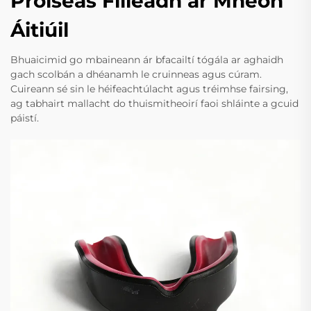
Próiseas Filleadh ar Mheon
Áitiúil
Bhuaicimid go mbaineann ár bfacailtí tógála ar aghaidh
gach scolbán a dhéanamh le cruinneas agus cúram.
Cuireann sé sin le héifeachtúlacht agus tréimhse fairsing,
ag tabhairt mallacht do thuismitheoirí faoi shláinte a gcuid
páistí.