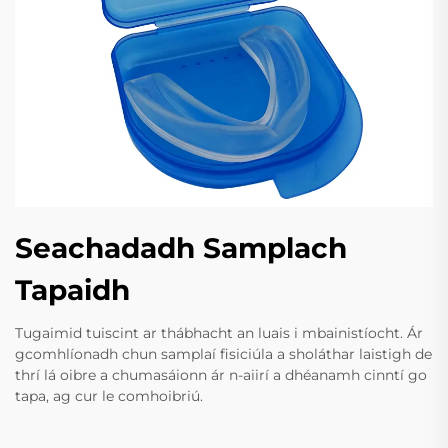
Seachadadh Samplach
Tapaidh
Tugaimid tuiscint ar thábhacht an luais i mbainistíocht. Ár
gcomhlíonadh chun samplaí fisiciúla a sholáthar laistigh de
thrí lá oibre a chumasáionn ár n-aiirí a dhéanamh cinntí go
tapa, ag cur le comhoibriú.