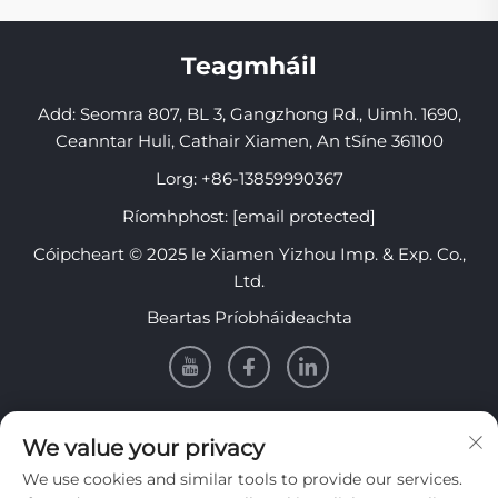
Teagmháil
Add: Seomra 807, BL 3, Gangzhong Rd., Uimh. 1690,
Ceanntar Huli, Cathair Xiamen, An tSíne 361100
Lorg:
+86-13859990367
Ríomhphost:
[email protected]
Cóipcheart © 2025 le Xiamen Yizhou Imp. & Exp. Co.,
Ltd.
Beartas Príobháideachta
EOLAS
We value your privacy
We use cookies and similar tools to provide our services.
Cláraigh lenár nuachtlitir sheachtainiúil a fháil