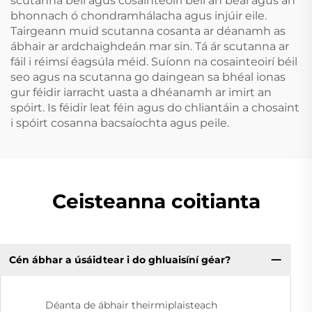
scutanna béil agus cosainteoirí béil an béal agus an
bhonnach ó chondramhálacha agus injúir eile.
Tairgeann muid scutanna cosanta ar déanamh as
ábhair ar ardchaighdeán mar sin. Tá ár scutanna ar
fáil i réimsí éagsúla méid. Suíonn na cosainteoirí béil
seo agus na scutanna go daingean sa bhéal ionas
gur féidir iarracht uasta a dhéanamh ar imirt an
spóirt. Is féidir leat féin agus do chliantáin a chosaint
i spóirt cosanna bacsaíochta agus peile.
Ceisteanna coitianta
Cén ábhar a úsáidtear i do ghluaisíní géar?
Déanta de ábhair theirmiplaisteach