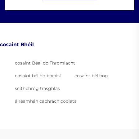
cosaint Bhéil
cosaint Béal do Thromlacht
cosaint bél do bhraisí
cosaint bél bog
scíthbhróg trasghlas
áireamhán cabhrach codlata