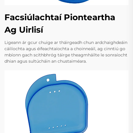
Facsiúlachtaí Pionteartha
Ag Uirlisí
Ligeann ár gcur chuige ar tháirgeadh chun ardchaighdeáin
cáilíochta agus éifeachtaíochta a choinneáil, ag cinntiú go
mbíonn gach scíthbhróg táirge theagmháilte le sonraíocht
dhian agus sultúcháin an chustaiméara.