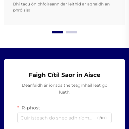
Bhí tacú ón bhfoireann dar leithid ar aghaidh an
phróisis!
Faigh Cítíl Saor in Aisce
Déanfaidh ár ionadaithe teagmháil leat go
luath.
R-phost
0/100