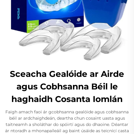
Sceacha Gealóide ar Airde
agus Cobhsanna Béil le
haghaidh Cosanta Iomlán
Faigh amach faoi ár gcobhsanna gealóide agus cobhsanna
béil ar ardchaighdeán, deartha chun cosaint uasta agus
taitneamh a sholáthar do spóirtí agus do dhaoine. Déantar
ár ntoradh a mhonapaíleáil ag baint úsáide as teicnící casta