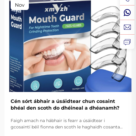
Nov
Cén sórt ábhair a úsáidtear chun cosaint
bhéal den scoth do dhéineal a dhéanamh?
Faigh amach na hábhair is fearr a úsáidtear i
gcosaintí béil fionna den scoth le haghaidh cosanta
agus taitneamh. Foghlaim conas go feabhsaíonn