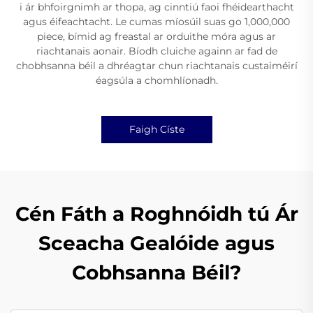
i ár bhfoirgnimh ar thopa, ag cinntiú faoi fhéidearthacht
agus éifeachtacht. Le cumas míosúil suas go 1,000,000
piece, bímid ag freastal ar orduithe móra agus ar
riachtanais aonair. Bíodh cluiche againn ar fad de
chobhsanna béil a dhréagtar chun riachtanais custaiméirí
éagsúla a chomhlíonadh.
Faigh Císte
Cén Fáth a Roghnóidh tú Ár
Sceacha Gealóide agus
Cobhsanna Béil?