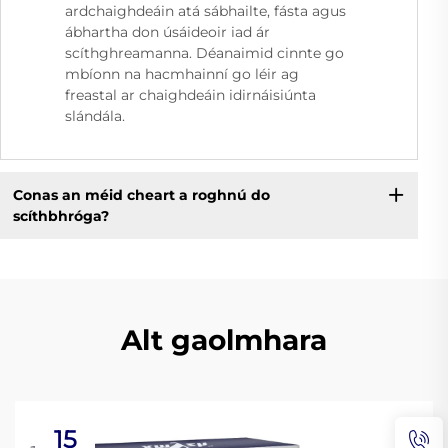
ardchaighdeáin atá sábhailte, fásta agus
ábhartha don úsáideoir iad ár
scíthghreamanna. Déanaimid cinnte go
mbíonn na hacmhainní go léir ag
freastal ar chaighdeáin idirnáisiúnta
slándála.
Conas an méid cheart a roghnú do
scíthbhróga?
Alt gaolmhara
15