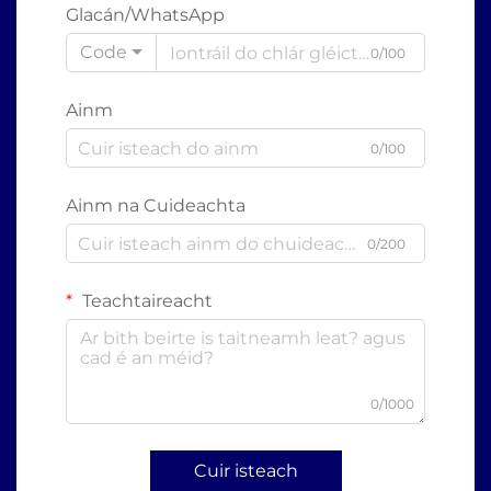
Glacán/WhatsApp
Code
0/100
Ainm
0/100
Ainm na Cuideachta
0/200
Teachtaireacht
0/1000
Cuir isteach