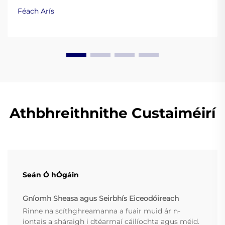
silicín ceannais, EVA, agus teasphlastaicí an
Féach Arís
fheidhmíocht. Léigh níos mó.
Athbhreithnithe Custaiméirí
Seán Ó hÓgáin
Gníomh Sheasa agus Seirbhís Eiceodóireach
Rinne na scíthghreamanna a fuair muid ár n-
iontais a sháraigh i dtéarmaí cáilíochta agus méid.