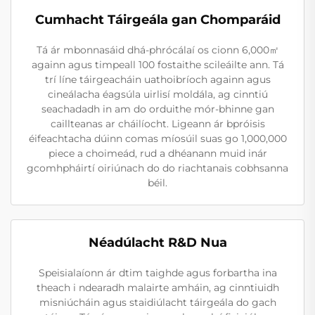
Cumhacht Táirgeála gan Chomparáid
Tá ár mbonnasáid dhá-phrócálaí os cionn 6,000㎡
againn agus timpeall 100 fostaithe scileáilte ann. Tá
trí líne táirgeacháin uathoibríoch againn agus
cineálacha éagsúla uirlisí moldála, ag cinntiú
seachadadh in am do orduithe mór-bhinne gan
caillteanas ar cháilíocht. Ligeann ár bpróisis
éifeachtacha dúinn comas míosúil suas go 1,000,000
piece a choimeád, rud a dhéanann muid inár
gcomhpháirtí oiriúnach do do riachtanais cobhsanna
béil.
Néadúlacht R&D Nua
Speisialaíonn ár dtim taighde agus forbartha ina
theach i ndearadh malairte amháin, ag cinntiuidh
misniúcháin agus staidiúlacht táirgeála do gach