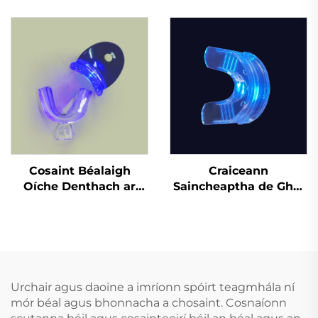
Spóirt Gléas
Cobhrú do Bhoxáil,
Inbhuanaithe do
Cobhrú Spóirt do
Leanai Piec Béal
Chuardaithe
Cosanta Dothain EVA
Dá Dhathach do MMA
Anrochtáin
Cosaint Béalaigh
Craiceann
Oíche Denthach ar
Saincheaptha de Ghel
Bhonn Fábrach do
Silicóna, Mála
Chnaipíocht Agus
Profisiúnta um Bhánú
Cruithneadh Fiacla,
Denthá le Cófra Béime
Tráidire Béalaigh do
do Greamaithe Denthá
Chodladh agus
Bainneadh Fiacla
Urchair agus daoine a imríonn spóirt teagmhála ní
mór béal agus bhonnacha a chosaint. Cosnaíonn