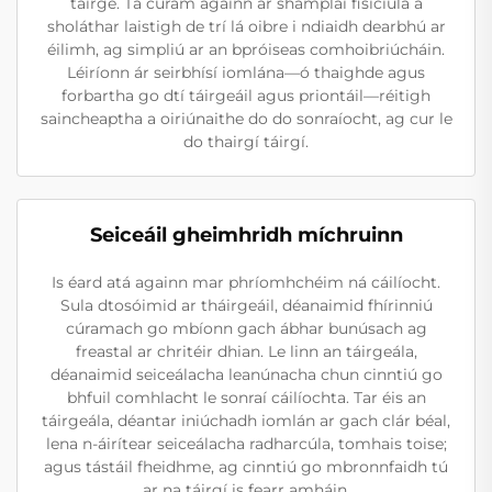
táirge. Tá cúram againn ar shamplaí fisiciúla a
sholáthar laistigh de trí lá oibre i ndiaidh dearbhú ar
éilimh, ag simpliú ar an bpróiseas comhoibriúcháin.
Léiríonn ár seirbhísí iomlána—ó thaighde agus
forbartha go dtí táirgeáil agus priontáil—réitigh
saincheaptha a oiriúnaithe do do sonraíocht, ag cur le
do thairgí táirgí.
Seiceáil gheimhridh míchruinn
Is éard atá againn mar phríomhchéim ná cáilíocht.
Sula dtosóimid ar tháirgeáil, déanaimid fhírinniú
cúramach go mbíonn gach ábhar bunúsach ag
freastal ar chritéir dhian. Le linn an táirgeála,
déanaimid seiceálacha leanúnacha chun cinntiú go
bhfuil comhlacht le sonraí cáilíochta. Tar éis an
táirgeála, déantar iniúchadh iomlán ar gach clár béal,
lena n-áirítear seiceálacha radharcúla, tomhais toise;
agus tástáil fheidhme, ag cinntiú go mbronnfaidh tú
ar na táirgí is fearr amháin.