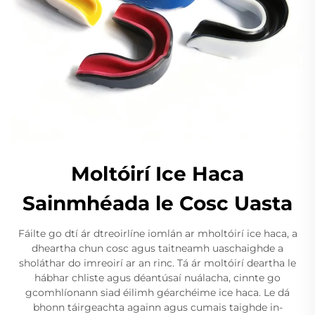
Moltóirí Ice Haca
Sainmhéada le Cosc Uasta
Fáilte go dtí ár dtreoirlíne iomlán ar mholtóirí ice haca, a
dheartha chun cosc agus taitneamh uaschaighde a
sholáthar do imreoirí ar an rinc. Tá ár moltóirí deartha le
hábhar chliste agus déantúsaí nuálacha, cinnte go
gcomhlíonann siad éilimh géarchéime ice haca. Le dá
bhonn táirgeachta againn agus cumais taighde in-