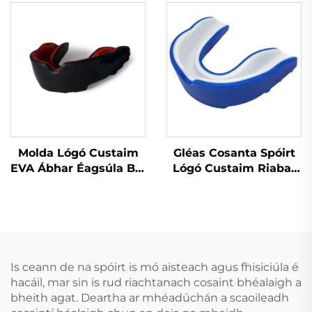
Cobhrú Spóirt do
Silicónach
Chuardaithe
Molda Lógó Custaim
Gléas Cosanta Spóirt
EVA Ábhar Éagsúla Bol
Lógó Custaim Riabar
agus Ithe Gléasanna
Bog & EVA Gear
Cosanta Peile do
Cosanta do Anrochtáin
Dhéanaigh, Gléas
le Lógó Custaim
Cosanta
Denthóireachta do
Spóirt Peile
Is ceann de na spóirt is mó aisteach agus fhisiciúla é
hacáil, mar sin is rud riachtanach cosaint bhéalaigh a
bheith agat. Deartha ar mhéadúchán a scaoileadh