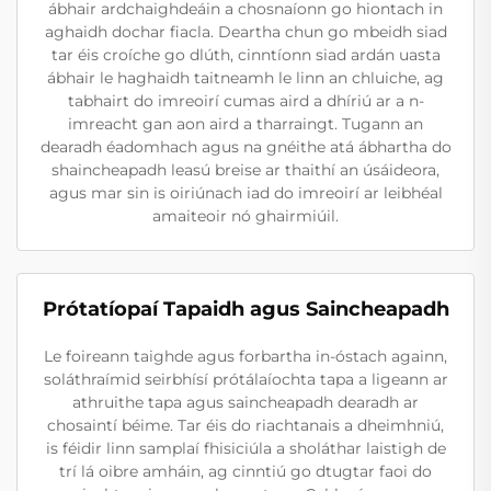
ábhair ardchaighdeáin a chosnaíonn go hiontach in
aghaidh dochar fiacla. Deartha chun go mbeidh siad
tar éis croíche go dlúth, cinntíonn siad ardán uasta
ábhair le haghaidh taitneamh le linn an chluiche, ag
tabhairt do imreoirí cumas aird a dhíriú ar a n-
imreacht gan aon aird a tharraingt. Tugann an
dearadh éadomhach agus na gnéithe atá ábhartha do
shaincheapadh leasú breise ar thaithí an úsáideora,
agus mar sin is oiriúnach iad do imreoirí ar leibhéal
amaiteoir nó ghairmiúil.
Prótatíopaí Tapaidh agus Saincheapadh
Le foireann taighde agus forbartha in-óstach againn,
soláthraímid seirbhísí prótálaíochta tapa a ligeann ar
athruithe tapa agus saincheapadh dearadh ar
chosaintí béime. Tar éis do riachtanais a dheimhniú,
is féidir linn samplaí fhisiciúla a sholáthar laistigh de
trí lá oibre amháin, ag cinntiú go dtugtar faoi do