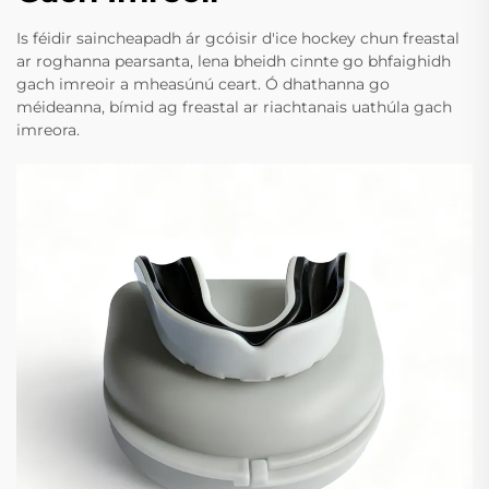
Is féidir saincheapadh ár gcóisir d'ice hockey chun freastal
ar roghanna pearsanta, lena bheidh cinnte go bhfaighidh
gach imreoir a mheasúnú ceart. Ó dhathanna go
méideanna, bímid ag freastal ar riachtanais uathúla gach
imreora.