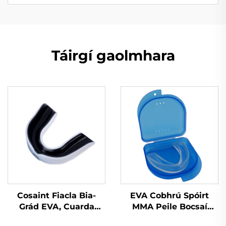
Táirgí gaolmhara
Cosaint Fiacla Bia-
EVA Cobhrú Spóirt
Grád EVA, Cuarda
MMA Peile Bocsaí
Cobhrú do Bhoxáil,
Cobhrú Bainne