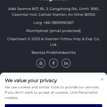
Add: Seomra 807, BL 3, Gangzhong Rd., Uimh. 1690,
Ceanntar Huli, Cathair Xiamen, An tSíne 361100
Lorg:
+86-13859990367
Ríomhphost:
[email protected]
Cóipcheart © 2025 le Xiamen Yizhou Imp. & Exp. Co.,
Ltd.
Beartas Príobháideachta
EOLAS
We value your privacy
We use cookies and similar tools to provide our services.
Cláraigh lenár nuachtlitir sheachtainiúil a fháil
If you don't want to accept all cookies, click Personalize
cookies.