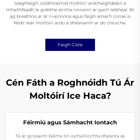
teaghlaigh, soláthraímid moltóirí ardchaighdeáin a
mhaithfeadh le gnéithe áirithe imreoirí ar gach leibhéal. Bí
ag breathnú ar ár n-airíonna agus faigh amach conas is
féidir leár moltóirí ardú a dhéanamh ar do chluiche.
Faigh Císte
Cén Fáth a Roghnóidh Tú Ár
Moltóirí Ice Haca?
Féirmiú agus Sámhacht Iontach
Tá ár gcosaintí béime ón iochaillíochta dhéanta as