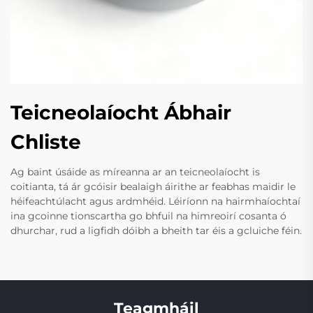
Teicneolaíocht Ábhair
Chliste
Ag baint úsáide as míreanna ar an teicneolaíocht is
coitianta, tá ár gcóisir bealaigh áirithe ar feabhas maidir le
héifeachtúlacht agus ardmhéid. Léiríonn na hairmhaíochtaí
ina gcoinne tionscartha go bhfuil na himreoirí cosanta ó
dhurchar, rud a ligfidh dóibh a bheith tar éis a gcluiche féin.
Teagmháil