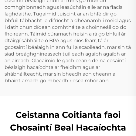
cosaintí béalaigh chun an deis go mbeidh
comhghionnadh agus leasúcháin eile ar na fiacla
laghdaithe. Tugaimid tuiscint ar an bhféidir go
bhfuil tábhacht le difríocht a dhéanamh i méid agus
i dath chun dídean comhtháite a choinneáil do do
fhoireann. Táimid cúramach freisin a rá go bhfuil ár
dtáirgí sábháilte ó BPA agus níos fearr, tá ár
gcosaintí béalaigh in ann fuil a scaoileadh, mar sin tá
siad breághghineasach tuilleadh agaibh agaibh ar
an aireach. Glacaimid le gach ceann de na cosaintí
béalaigh hacaíochta ar fheidhm agus ar
shábháilteacht, mar sin bheadh aon cheann a
bhaint amach go mbeadh riosca mhór ann.
Ceistanna Coitianta faoi
Chosaintí Beal Hacaíochta