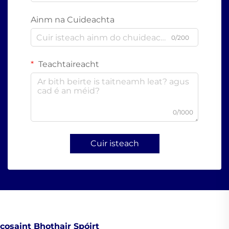
Ainm na Cuideachta
0/200
Teachtaireacht
0/1000
Cuir isteach
cosaint Bhothair Spóirt