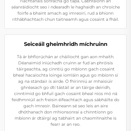
riachtanais sonracha go tapa. Cabhraíonn an
séanráidíocht seo i ndearadh le haghaidh an chroíche
foirfe a bhaint amach ag imreoirí, rud a bhíonn
ríthábhachtach chun taitneamh agus cosaint a fháil.
Seiceáil gheimhridh míchruinn
Tá ár bhfíorúchán ar cháilíocht gan aon mhaith.
Déanaimid iniúchadh cruinn ar fud an phróisis
táirgeachta, ag cinntiú go mbíonn gach cosaint
bheal hacaíochta loinge iomláin agus go mbíonn sí
ag na stándair is airde. Ó fhírinniú ar mhaisiúir
ghréasach go dtí tástáil ar an táirge deiridh,
cinntímid go bhfuil gach cosaint bheal níos mó ná
feidhmniúil ach freisin éifeachtach agus sábháilte do
gach imreoir. Baineann sé seo leis an aire
dhóthanach don mhionsonraí a chinntíonn go
mbíonn ár dtáirgí ag tabhairt an chaomhnaithe is
fearr ar an reo.