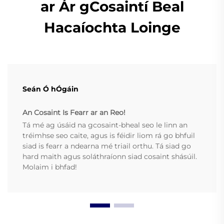
ar Ár gCosaintí Beal
Hacaíochta Loinge
Seán Ó hÓgáin
An Cosaint Is Fearr ar an Reo!
Tá mé ag úsáid na gcosaint-bheal seo le linn an
tréimhse seo caite, agus is féidir liom rá go bhfuil
siad is fearr a ndearna mé triail orthu. Tá siad go
hard maith agus soláthraíonn siad cosaint shásúil.
Molaim i bhfad!