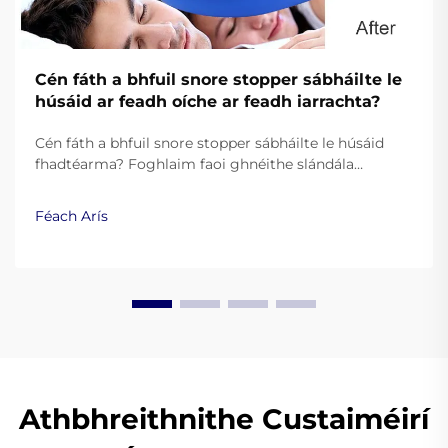
Cén fáth a bhfuil snore stopper sábháilte le
húsáid ar feadh oíche ar feadh iarrachta?
Cén fáth a bhfuil snore stopper sábháilte le húsáid
fhadtéarma? Foghlaim faoi ghnéithe slándála
riachtanacha, comhlachtú leis an FDA, agus fachtóirí
suaimhneachta le haghaidh gléasanna oíche chun
Féach Arís
snó a chosc. Foghlaim níos mó.
Athbhreithnithe Custaiméirí