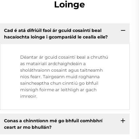
Loinge
Cad é atá difriúil faoi ár gcuid cosaintí beal
hacaíochta loinge i gcomparáid le cealla eile?
Déantar ár gcuid cosaintí beal a chruthú
as matairialí ardchaighdeáin a
sholáthraíonn cosaint agus taitneamh
níos fearr. Tairgeann muid roghanna
saincheaptha chun cinntiú go bhfuil
misnigh foirme ar leithligh ar gach
imreoir.
Conas a chinntíonn mé go bhfuil comhbhrí
ceart ar mo bhullán?