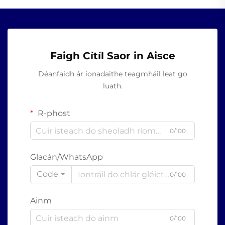
Faigh Cítíl Saor in Aisce
Déanfaidh ár ionadaithe teagmháil leat go
luath.
R-phost
0/100
Glacán/WhatsApp
Code
0/100
Ainm
0/100