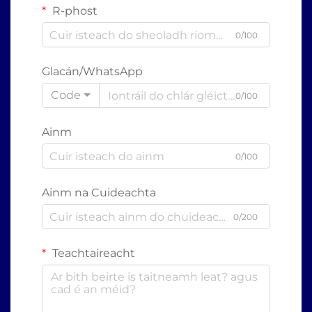
R-phost
0/100
Glacán/WhatsApp
Code
0/100
Ainm
0/100
Ainm na Cuideachta
0/200
Teachtaireacht