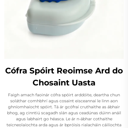
Cófra Spóirt Reoimse Ard do
Chosaint Uasta
Faigh amach faoinár cófra spóirt arddóite, deartha chun
soláthar comhbhrí agus cosaint eisceannaí le linn aon
ghníomhaíocht spóirt. Tá ár gcófraí cruthaithe as ábhair
bhog, ag cinntiú scagadh slán agus ceadúnas dúinn anáil
agus labhairt go héasca. Le ár n-ábhar cothaithe
teicneolaíochta arda agus ár bpróisis rialacháin cáilíochta