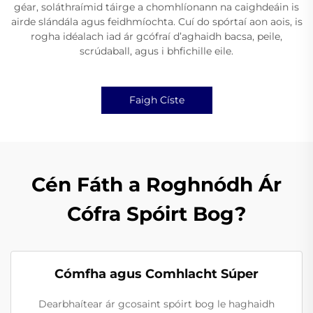
géar, soláthraímid táirge a chomhlíonann na caighdeáin is
airde slándála agus feidhmíochta. Cuí do spórtaí aon aois, is
rogha idéalach iad ár gcófraí d’aghaidh bacsa, peile,
scrúdaball, agus i bhfichille eile.
Faigh Císte
Cén Fáth a Roghnódh Ár
Cófra Spóirt Bog?
Cómfha agus Comhlacht Súper
Dearbhaítear ár gcosaint spóirt bog le haghaidh