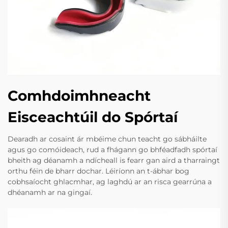
Comhdoimhneacht
Eisceachtúil do Spórtaí
Dearadh ar cosaint ár mbéime chun teacht go sábháilte
agus go comóideach, rud a fhágann go bhféadfadh spórtaí
bheith ag déanamh a ndícheall is fearr gan aird a tharraingt
orthu féin de bharr dochar. Léiríonn an t-ábhar bog
cobhsaíocht ghlacmhar, ag laghdú ar an risca gearrúna a
dhéanamh ar na gingaí.