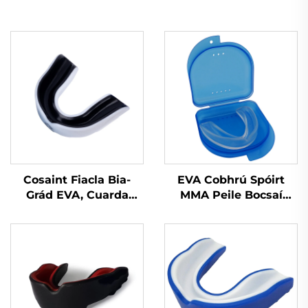
Cosaint Fiacla Bia-
EVA Cobhrú Spóirt
Grád EVA, Cuarda
MMA Peile Bocsaí
Cobhrú do Bhoxáil,
Cobhrú Bainne
Cobhrú Spóirt do
Silicónach
Chuardaithe