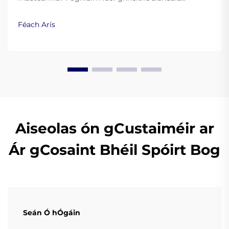
riachtanacha, comhlachtú leis an FDA, agus fachtóirí
suaimhneachta le haghaidh gléasanna oíche chun
Féach Arís
snó a chosc. Foghlaim níos mó.
Aiseolas ón gCustaiméir ar
Ár gCosaint Bhéil Spóirt Bog
Seán Ó hÓgáin