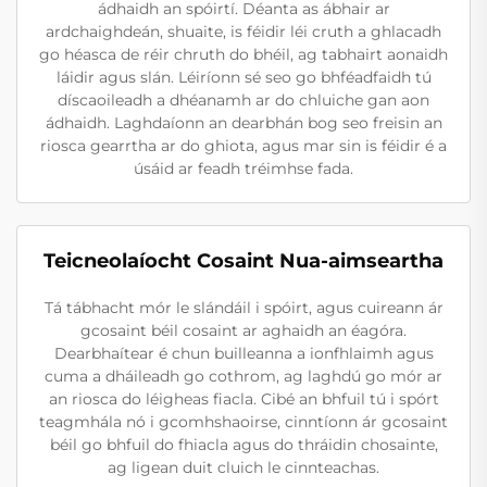
ádhaidh an spóirtí. Déanta as ábhair ar
ardchaighdeán, shuaite, is féidir léi cruth a ghlacadh
go héasca de réir chruth do bhéil, ag tabhairt aonaidh
láidir agus slán. Léiríonn sé seo go bhféadfaidh tú
díscaoileadh a dhéanamh ar do chluiche gan aon
ádhaidh. Laghdaíonn an dearbhán bog seo freisin an
riosca gearrtha ar do ghiota, agus mar sin is féidir é a
úsáid ar feadh tréimhse fada.
Teicneolaíocht Cosaint Nua-aimseartha
Tá tábhacht mór le slándáil i spóirt, agus cuireann ár
gcosaint béil cosaint ar aghaidh an éagóra.
Dearbhaítear é chun builleanna a ionfhlaimh agus
cuma a dháileadh go cothrom, ag laghdú go mór ar
an riosca do léigheas fiacla. Cibé an bhfuil tú i spórt
teagmhála nó i gcomhshaoirse, cinntíonn ár gcosaint
béil go bhfuil do fhiacla agus do thráidin chosainte,
ag ligean duit cluich le cinnteachas.