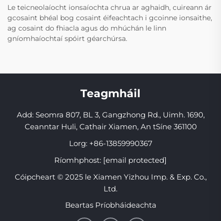
Le teicneolaíocht ionsaíochta chrua ar aghaidh, cuireann ár
gcosaint bhéal bog cosaint éifeachtach i gcoinne ionsaithe,
ag cosaint do fhiacla agus do mhúchán le linn
gníomhaíochtaí spóirt géarchúrsa.
Teagmháil
Add: Seomra 807, BL 3, Gangzhong Rd., Uimh. 1690,
Ceanntar Huli, Cathair Xiamen, An tSíne 361100
Lorg:
+86-13859990367
Ríomhphost:
[email protected]
Cóipcheart © 2025 le Xiamen Yizhou Imp. & Exp. Co.,
Ltd.
Beartas Príobháideachta