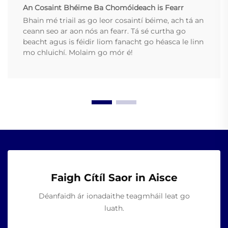
An Cosaint Bhéime Ba Chomóideach is Fearr
Bhain mé triail as go leor cosaintí béime, ach tá an
ceann seo ar aon nós an fearr. Tá sé curtha go
beacht agus is féidir liom fanacht go héasca le linn
mo chluichí. Molaim go mór é!
Faigh Cítíl Saor in Aisce
Déanfaidh ár ionadaithe teagmháil leat go
luath.