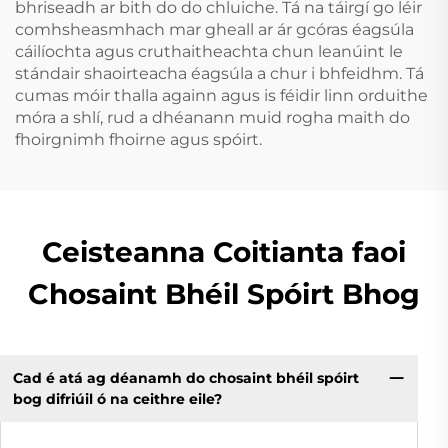
bhriseadh ar bith do do chluiche. Tá na táirgí go léir
comhsheasmhach mar gheall ar ár gcóras éagsúla
cáilíochta agus cruthaitheachta chun leanúint le
stándair shaoirteacha éagsúla a chur i bhfeidhm. Tá
cumas móir thalla againn agus is féidir linn orduithe
móra a shlí, rud a dhéanann muid rogha maith do
fhoirgnimh fhoirne agus spóirt.
Ceisteanna Coitianta faoi
Chosaint Bhéil Spóirt Bhog
Cad é atá ag déanamh do chosaint bhéil spóirt
bog difriúil ó na ceithre eile?