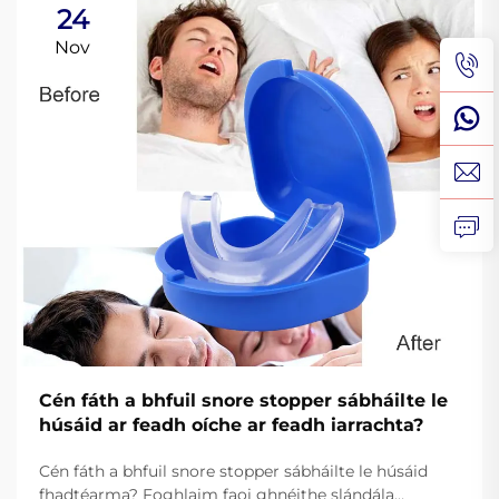
24
Nov
Cén fáth a bhfuil snore stopper sábháilte le
húsáid ar feadh oíche ar feadh iarrachta?
Cén fáth a bhfuil snore stopper sábháilte le húsáid
fhadtéarma? Foghlaim faoi ghnéithe slándála