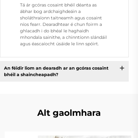
Tá ár gcóras cosaint bhéil déanta as
ábhar bog ardchaighdeáin a
sholáthraíonn taitneamh agus cosaint
níos fearr. Dearadhtear é chun foirm a
ghlacadh i do bhéal le haghaidh
mhondala sainithe, a chinntíonn slándáil
agus éascaíocht úsáide le linn spóirt.
An féidir liom an dearadh ar an gcóras cosaint
bhéil a shaincheapadh?
Alt gaolmhara