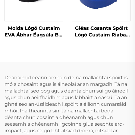
Molda Lógó Custaim
Gléas Cosanta Spóirt
EVA Ábhar Éagsúla Bol
Lógó Custaim Riabar
agus Ithe Gléasanna
Bog & EVA Gear
Cosanta Peile do
Cosanta do Anrochtáin
Dhéanaigh, Gléas
le Lógó Custaim
Cosanta
Denthóireachta do
Spóirt Peile
Déanaimid ceann amháin de na mallachtaí spóirt is
mó a chosaint agus is áineolaí ar an margadh. Tá na
mallachtaí seo bog agus déanta chun suí go áineoil
agus chun aeirfhaidhm agus labhairt a éascú. Tá an
ghné seo an-úsáideach i spóirt a éilíonn cumarsáid
mhór. Ina theannta sin, tá na mallachtai boga
déanta chun cosaint a dhéanamh agus chun
seasamh a dhéanamh i gcoinne gluaiseachta ard-
impact, agus cé go bhfuil siad droma, níl siad ar