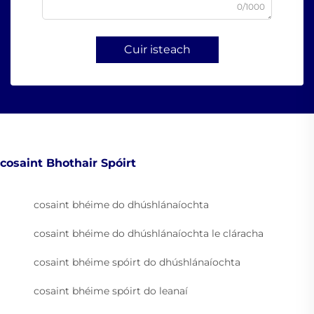
0/1000
Cuir isteach
cosaint Bhothair Spóirt
cosaint bhéime do dhúshlánaíochta
cosaint bhéime do dhúshlánaíochta le cláracha
cosaint bhéime spóirt do dhúshlánaíochta
cosaint bhéime spóirt do leanaí