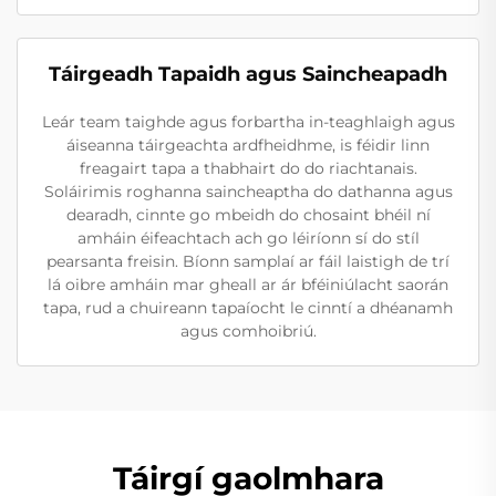
Táirgeadh Tapaidh agus Saincheapadh
Leár team taighde agus forbartha in-teaghlaigh agus
áiseanna táirgeachta ardfheidhme, is féidir linn
freagairt tapa a thabhairt do do riachtanais.
Soláirimis roghanna saincheaptha do dathanna agus
dearadh, cinnte go mbeidh do chosaint bhéil ní
amháin éifeachtach ach go léiríonn sí do stíl
pearsanta freisin. Bíonn samplaí ar fáil laistigh de trí
lá oibre amháin mar gheall ar ár bféiniúlacht saorán
tapa, rud a chuireann tapaíocht le cinntí a dhéanamh
agus comhoibriú.
Táirgí gaolmhara